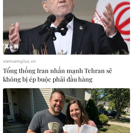
vietnamplus.vn
Tổng thống Iran nhấn mạnh Tehran sẽ
không bị ép buộc phải đầu hàng
Cơ quan thời tiết Australia ghi nhận các
chỉ số El Nino mạnh lên
12/09/2023 10:21
Các chỉ số El Nino đã mạnh lên và hiện tượng thời tiết