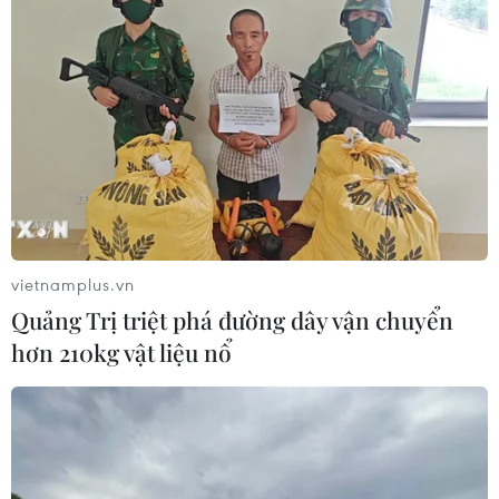
vietnamplus.vn
Quảng Trị triệt phá đường dây vận chuyển
hơn 210kg vật liệu nổ