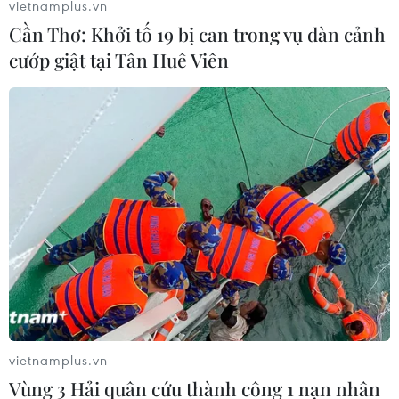
vietnamplus.vn
Cần Thơ: Khởi tố 19 bị can trong vụ dàn cảnh
cướp giật tại Tân Huê Viên
Năm 2023 có thể trở thành năm nóng nhất
trong lịch sử
19/09/2023 22:27
Nhiệt độ bề mặt biển trung bình trên toàn cầu tăng lên
mức cao kỷ lục trong tháng 4, trong khi nhiệt độ không
khí trên đất liền trung bình trên toàn cầu cũng tăng lên
mức cao thứ 2 trong tháng 6.
vietnamplus.vn
Vùng 3 Hải quân cứu thành công 1 nạn nhân