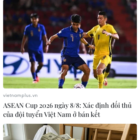
#Năm nóng nhất lịch sử
#El Nino
#Nắng nóng
#Tổ chức Khí tượng thế giới
Theo dõi VietnamPlus
vietnamplus.vn
ASEAN Cup 2026 ngày 8/8: Xác định đối thủ
của đội tuyển Việt Nam ở bán kết
TIN LIÊN QUAN