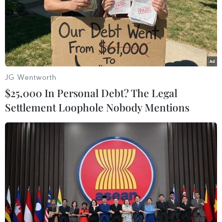
này có thể sẽ phát triển trong khoàng thời gian từ tháng
Chín đến tháng 11, khiến thời tiết ở Australia nóng hơn
và khô hơn.
JG Wentworth
$25,000 In Personal Debt? The Legal
Settlement Loophole Nobody Mentions
Hơn 95% nguy cơ hiện tượng El Nino tiếp