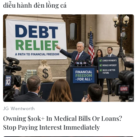
diễu hành đèn lồng cá
đợt sóng nhiệt ngày càng nhiều và mạnh hơn
đang gây ra một hỗn hợp độc hại "không khí ô
nhiễm" làm giảm tuổi thọ của con người và gây
tổn hại các dạng thức sống khác./.
(TTXVN/Vietnam+)
JG Wentworth
Owning $10k+ In Medical Bills Or Loans?
Stop Paying Interest Immediately