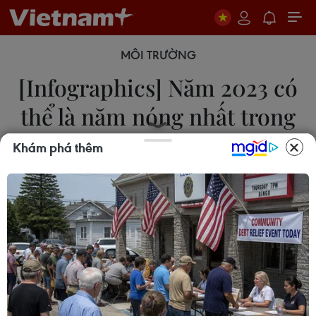
MÔI TRƯỜNG
[Infographics] Năm 2023 có
thể là năm nóng nhất trong
lịch sử
Khám phá thêm
25/09/2023 03:09
Năm 2023 có thể là năm nóng nhất trong lịch sử
loài người và các mức nhiệt ghi nhận trên toàn cầu
trong thời gian mùa Hè vừa qua ở Bắc Bán cầu
đều là mức cao nhất trong lịch sử.