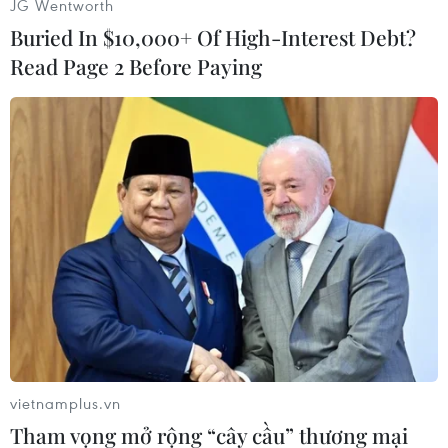
JG Wentworth
Buried In $10,000+ Of High-Interest Debt?
Read Page 2 Before Paying
#Tranh nghệ thuật
#Iran
#Thổ Nhĩ Kỳ
#Đại sứ Nga
#Andrei Karlov
#Triển lãm nghệ thuật
#Ankara
Iran
Thổ Nhĩ Kỳ
Theo dõi VietnamPlus
vietnamplus.vn
Tham vọng mở rộng “cây cầu” thương mại