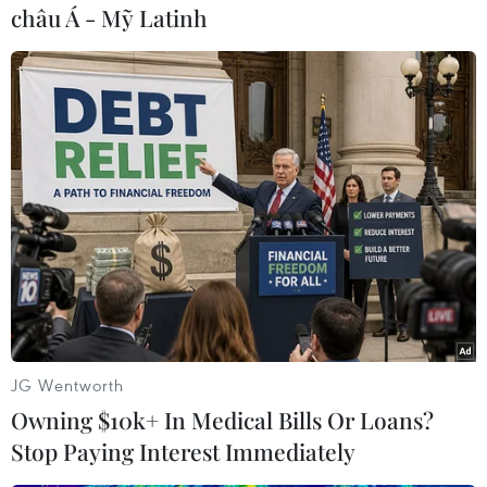
châu Á - Mỹ Latinh
TIN LIÊN QUAN
JG Wentworth
Owning $10k+ In Medical Bills Or Loans?
Stop Paying Interest Immediately
Cảnh sát Thổ Nhĩ Kỳ bắt giữ người thân