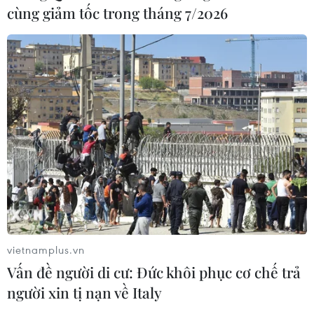
Tây Ban Nha: 100 người thiệt mạng
cùng giảm tốc trong tháng 7/2026
trong vụ vượt biển ồ ạt vào Ceuta
06/08/2026 16:03
Đức tuyên án chung thân đối tượng
gây vụ lao xe vào đám đông ở
Munich
06/08/2026 15:57
Nga thúc đẩy đa dạng hóa tuyến vận
tải kết nối châu Á qua Ấn Độ Dương
06/08/2026 15:34
vietnamplus.vn
Vấn đề người di cư: Đức khôi phục cơ chế trả
người xin tị nạn về Italy
Italy và Hy Lạp trở thành điểm nóng