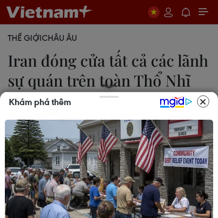
THẾ GIỚI
CHÂU ÂU
Iran đóng cửa tất cả các lãnh
sự quán trên toàn Thổ Nhĩ
Kỳ
Khám phá thêm
20/12/2016 04:19
Đại sứ quán Iran cho biết tất cả các dịch vụ ở các
lãnh sự quán Iran tại Istanbul, Trabzon và Erzurum
sẽ bị đóng cửa vào ngày 20/12.