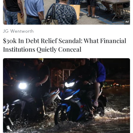
JG Wentworth
$30k In Debt Relief Scandal: What Financial
Institutions Quietly Conceal
Cảnh sát Thổ Nhĩ Kỳ đứng gác bên ngoài Đại sứ quán Iran tại
Ankara. (Nguồn: Getty)
Theo Sputnik, ngày 20/12, Đại sứ quán Iran tại
Ankara cho biết Iran đã đóng cửa tất cả các
lãnh sự quán của nước này trên toàn Thổ Nhĩ
Kỳ sau vụ Đại sứ Nga tại Thổ Nhĩ Kỳ bị sát hại.
Trong một thông cáo được đăng tải trên