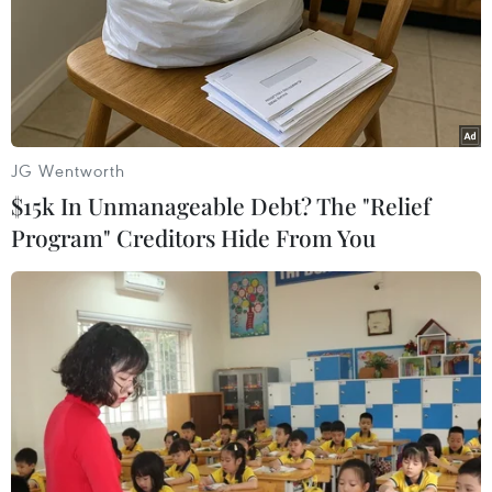
JG Wentworth
$15k In Unmanageable Debt? The "Relief
Program" Creditors Hide From You
Toàn cảnh vụ ám sát Đại sứ
Nga tại Thổ Nhĩ Kỳ
20/12/2016 02:46
Ngày 19/12, Đại sứ Nga tại Thổ Nhĩ Kỳ, ông Andrey
Karlov đã thiệt mạng do bị bắn từ đằng sau lưng khi
vừa kết thúc phát biểu tại một cuộc triển lãm ở thủ đô
Ankara.