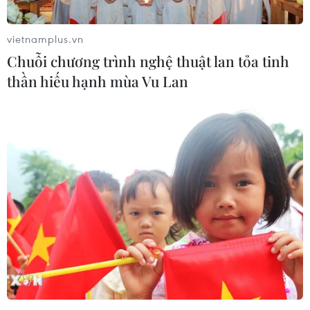
mang súng theo bên mình đã bị bắt giữ khi tìm cách đột
nhập vào Đại sứ quán Mỹ ở Ankara.
vietnamplus.vn
Chuỗi chương trình nghệ thuật lan tỏa tinh
thần hiếu hạnh mùa Vu Lan