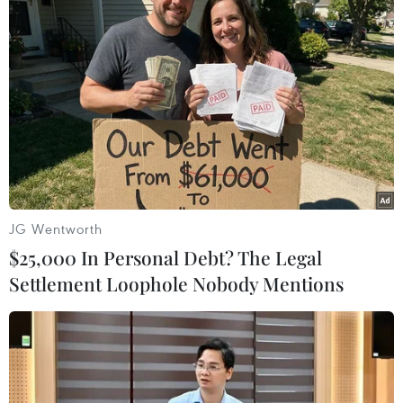
Nga coi vụ giết hại đại sứ ở Thổ
Nhĩ Kỳ là hành động khủng bố
20/12/2016 01:52
Một kẻ tấn công mang theo súng ngắn đã bắn vào đại
sứ Andrei Karlov khi ông đang có bài phát biểu khai
mạc buổi triển lãm ảnh tại Đại sứ quán Nga ở Ankara.
JG Wentworth
$25,000 In Personal Debt? The Legal
Settlement Loophole Nobody Mentions