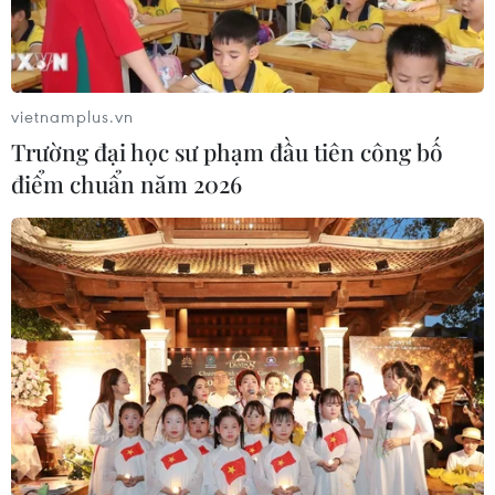
vietnamplus.vn
Trường đại học sư phạm đầu tiên công bố
điểm chuẩn năm 2026
Một tay súng tìm cách đột nhập vào Đại sứ
quán Mỹ ở Ankara
20/12/2016 03:04
Tờ Daily Mail hôm 20/12 cho biết một người đàn ông