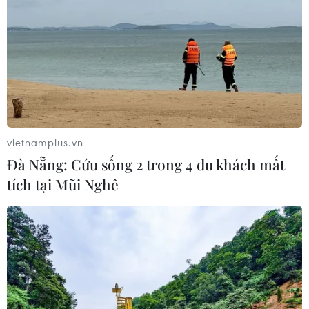
vietnamplus.vn
Đà Nẵng: Cứu sống 2 trong 4 du khách mất
tích tại Mũi Nghê
TIN CÙNG CHUYÊN MỤC
Nga và Syria đạt thỏa thuận mới về
tương lai hai căn cứ chiến lược
09/08/2026 15:21