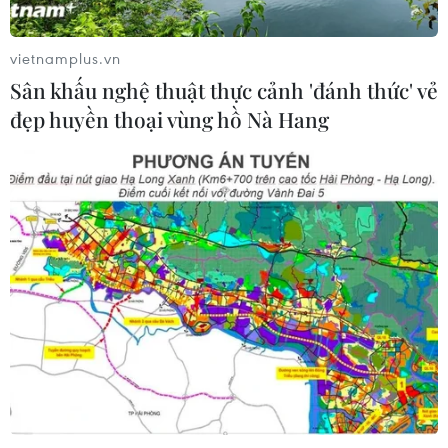
THỦY
vietnamplus.vn
Sở hữu trí tuệ
Quy định sử dụng
Sân khấu nghệ thuật thực cảnh 'đánh thức' vẻ
RSS
Hỗ trợ
đẹp huyền thoại vùng hồ Nà Hang
Ngôn ngữ
TTXVN
Dịch vụ tin
Quảng cáo
Liên hệ
Giấy phép số: 1374/GP-BTTTT do Bộ Thông tin và Truyền thông
cấp ngày 11/9/2008.
Quảng cáo: Phó TBT Nguyễn Thị Tám: 093.5958688, Email:
tamvna@gmail.com
Điện thoại: (024) 39411349 - (024) 39411348, Fax: (024)
39411348