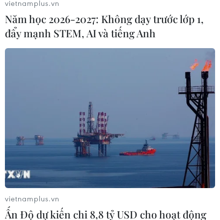
vietnamplus.vn
Năm học 2026-2027: Không dạy trước lớp 1,
đẩy mạnh STEM, AI và tiếng Anh
vietnamplus.vn
Ấn Độ dự kiến chi 8,8 tỷ USD cho hoạt động