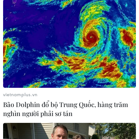
của kẻ tấn công Đại sứ Nga
19/12/2016 23:33
Kênh CNN tiếng Thổ Nhĩ Kỳ ngày 19/12 đưa tin cảnh sát
Thổ Nhĩ Kỳ đã bắt giữ em gái và mẹ của kẻ tấn công
gây ra cái chết của Đại sứ Nga tại nước này, ông
Andrei Karlov.
vietnamplus.vn
Bão Dolphin đổ bộ Trung Quốc, hàng trăm
nghìn người phải sơ tán