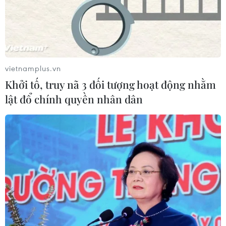
Đội tuyển Việt Nam đặt mục
tiêu 3 điểm, cảnh báo Indonesia
trước giờ G
vietnamplus.vn
03/08/2026 07:39
Khởi tố, truy nã 3 đối tượng hoạt động nhằm
lật đổ chính quyền nhân dân
ASEAN Cup 2026: Indonesia tổn thất
lực lượng trước trận quyết đấu tuyển
Việt Nam
03/08/2026 07:21
Làn sóng phản đối lan khắp châu Âu,
FIFA đối diện yêu cầu cải tổ
03/08/2026 05:01