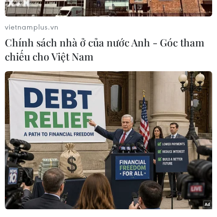
đầm già" phải đón nhận hai thất bại.
vietnamplus.vn
Kết quả chi tiết:
Chính sách nhà ở của nước Anh - Góc tham
chiếu cho Việt Nam
Premier League
Aston Villa - Liverpool 0-1
Daniel Sturridge 21
Southampton - Sunderland 1-1
Jose Fonte 88 - Emanuele Giaccherini 3
Newcastle United - West Ham United
Hull City - Norwich City 1-0
Robert Brady 22pen