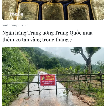
vietnamplus.vn
#Arsenal
#Liverpool
#Fulham
#AC Milan
Ngân hàng Trung ương Trung Quốc mua
#Juventus
Anh
thêm 20 tấn vàng trong tháng 7
Theo dõi VietnamPlus
TIN CÙNG CHUYÊN MỤC