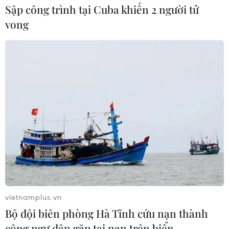
Sập công trình tại Cuba khiến 2 người tử
vong
CƠ QUAN CHỦ QUẢN: THÔNG TẤN XÃ VIỆT NAM
Tổng Biên tập: TRẦN TIẾN DUẨN
Phó Tổng Biên tập: NGUYỄN THỊ TÁM, KHÚC THANH
THỦY
Sở hữu trí tuệ
Quy định sử dụng
RSS
Hỗ trợ
Ngôn ngữ
TTXVN
Dịch vụ tin
Quảng cáo
Liên hệ
vietnamplus.vn
Bộ đội biên phòng Hà Tĩnh cứu nạn thành
công ngư dân gặp tai nạn trên biển