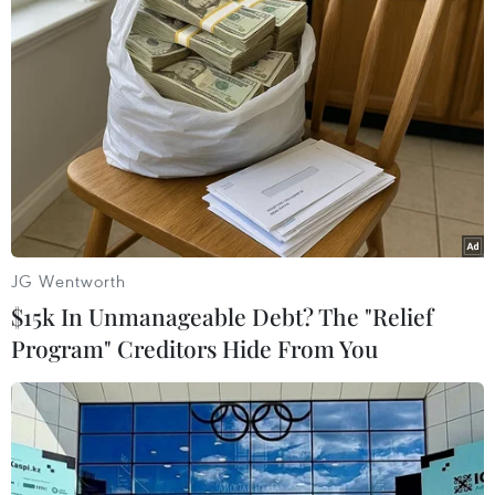
Villarreal - Real Valladolid 2-1
Giovani Dos Santos 38pen, Cani 84 - Javi Guerra 4
Espanyol - Valencia 3-1
David Lopez 32, Cristian Stuani 47, Thievy
Bifouma 89 - Helder Postiga 10
Elche - Real Sociedad 1-1
JG Wentworth
Ferran Corominas 2 - Carlos Vela 74
$15k In Unmanageable Debt? The "Relief
Program" Creditors Hide From You
Athletic Bilbao - Osasuna 2-0
Alejandro Arribas 31og, Oscar De Marcos 82
Getafe - Almeria 2-2
Angel Lafita 32, Diego Castro 85pen - Rodri 30,