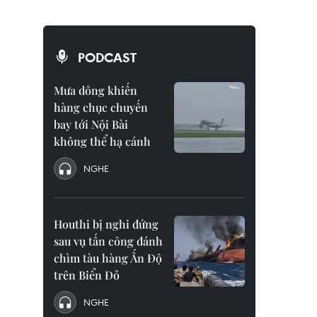
PODCAST
Mưa dông khiến
hàng chục chuyến
bay tới Nội Bài
không thể hạ cánh
NGHE
Houthi bị nghi đứng
sau vụ tấn công đánh
chìm tàu hàng Ấn Độ
trên Biển Đỏ
NGHE