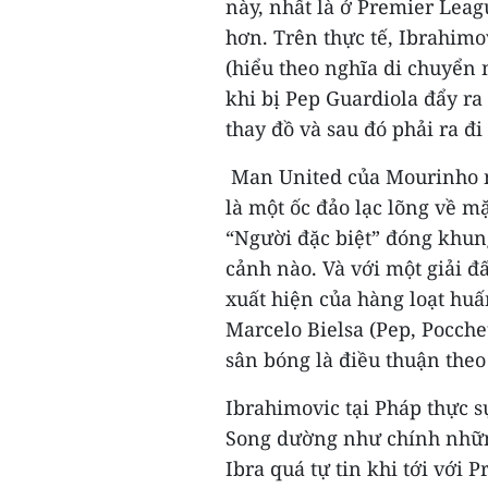
này, nhất là ở Premier Leag
hơn. Trên thực tế, Ibrahimo
(hiểu theo nghĩa di chuyển 
khi bị Pep Guardiola đẩy r
thay đồ và sau đó phải ra đi
Man United của Mourinho nh
là một ốc đảo lạc lõng về mặ
“Người đặc biệt” đóng khung
cảnh nào. Và với một giải đ
xuất hiện của hàng loạt huấ
Marcelo Bielsa (Pep, Pocchet
sân bóng là điều thuận theo 
Ibrahimovic tại Pháp thực s
Song dường như chính nhữ
Ibra quá tự tin khi tới với