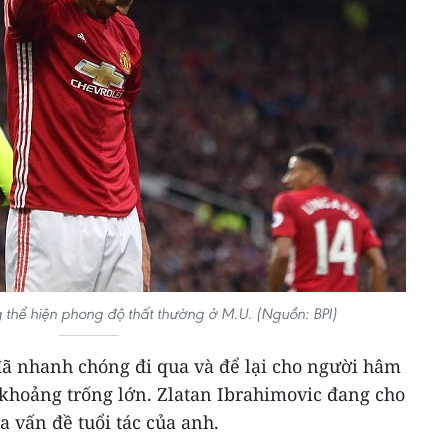
 thể hiện phong độ thất thường ở M.U. (Nguồn: BPI)
đã nhanh chóng đi qua và để lại cho người hâm
hoảng trống lớn. Zlatan Ibrahimovic đang cho
ra vấn đề tuổi tác của anh.