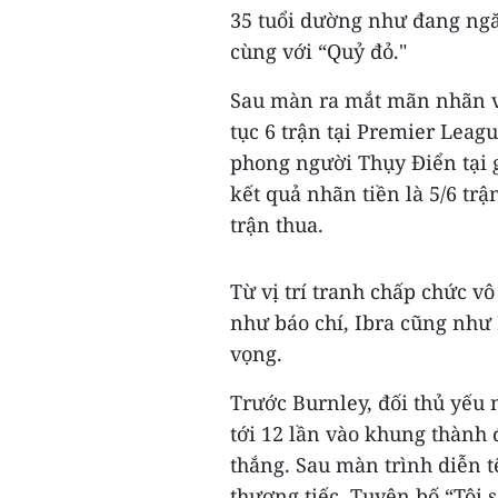
35 tuổi dường như đang ngă
cùng với “Quỷ đỏ."
Sau màn ra mắt mãn nhãn với
tục 6 trận tại Premier Leag
phong người Thụy Điển tại g
kết quả nhãn tiền là 5/6 trậ
trận thua.
Từ vị trí tranh chấp chức v
như báo chí, Ibra cũng như
vọng.
Trước Burnley, đối thủ yếu
tới 12 lần vào khung thành
thắng. Sau màn trình diễn t
thương tiếc. Tuyên bố “Tôi 