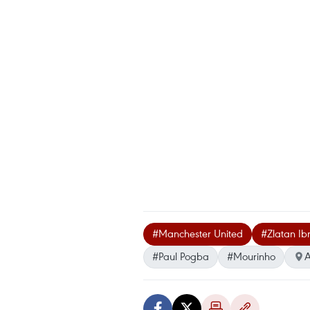
#Manchester United
#Zlatan Ib
#Paul Pogba
#Mourinho