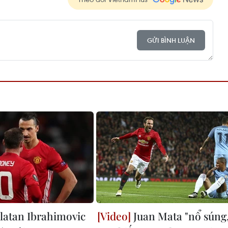
GỬI BÌNH LUẬN
latan Ibrahimovic
Juan Mata "nổ súng,