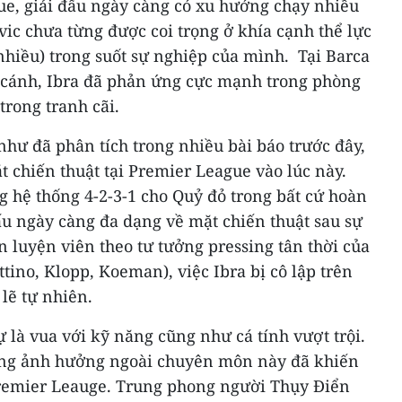
ue, giải đấu ngày càng có xu hướng chạy nhiều
vic chưa từng được coi trọng ở khía cạnh thể lực
nhiều) trong suốt sự nghiệp của mình. Tại Barca
a cánh, Ibra đã phản ứng cực mạnh trong phòng
 trong tranh cãi.
ư đã phân tích trong nhiều bài báo trước đây,
t chiến thuật tại Premier League vào lúc này.
 hệ thống 4-2-3-1 cho Quỷ đỏ trong bất cứ hoàn
ấu ngày càng đa dạng về mặt chiến thuật sau sự
n luyện viên theo tư tưởng pressing tân thời của
tino, Klopp, Koeman), việc Ibra bị cô lập trên
lẽ tự nhiên.
ự là vua với kỹ năng cũng như cá tính vượt trội.
ng ảnh hưởng ngoài chuyên môn này đã khiến
 Premier Leauge. Trung phong người Thụy Điển