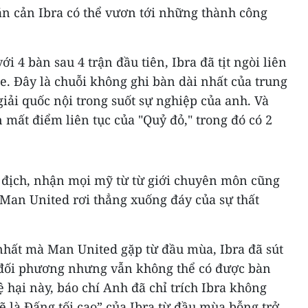
n cản Ibra có thể vươn tới những thành công
 4 bàn sau 4 trận đầu tiên, Ibra đã tịt ngòi liên
ue. Đây là chuỗi không ghi bàn dài nhất của trung
iải quốc nội trong suốt sự nghiệp của anh. Và
n mất điểm liên tục của "Quỷ đỏ," trong đó có 2
ô địch, nhận mọi mỹ từ từ giới chuyên môn cũng
 Man United rơi thẳng xuống đáy của sự thất
 nhất mà Man United gặp từ đầu mùa, Ibra đã sút
 đối phương nhưng vẫn không thể có được bàn
ệ hại này, báo chí Anh đã chỉ trích Ibra không
sẽ là Đấng tối cao” của Ibra từ đầu mùa bỗng trở