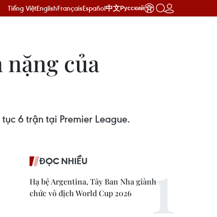
Tiếng Việt
English
Français
Español
中文
Русский
h nặng của
 tục 6 trận tại Premier League.
ĐỌC NHIỀU
Hạ bệ Argentina, Tây Ban Nha giành
chức vô địch World Cup 2026