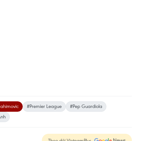
rahimovic
#Premier League
#Pep Guardiola
Anh
Theo dõi VietnamPlus