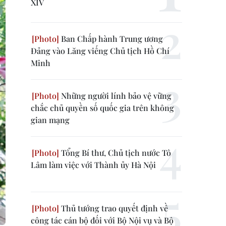
XIV
Ban Chấp hành Trung ương
Đảng vào Lăng viếng Chủ tịch Hồ Chí
Minh
Những người lính bảo vệ vững
chắc chủ quyền số quốc gia trên không
gian mạng
Tổng Bí thư, Chủ tịch nước Tô
Lâm làm việc với Thành ủy Hà Nội
Thủ tướng trao quyết định về
công tác cán bộ đối với Bộ Nội vụ và Bộ