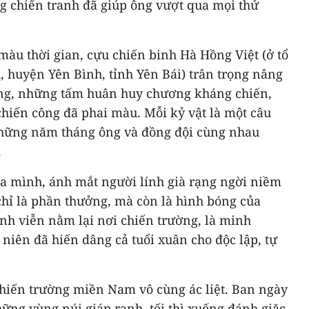
ng chiến tranh đã giúp ông vượt qua mọi thử
àu thời gian, cựu chiến binh Hà Hồng Việt (ở tổ
h, huyện Yên Bình, tỉnh Yên Bái) trân trọng nâng
êng, những tấm huân huy chương kháng chiến,
hiến công đã phai màu. Mỗi kỷ vật là một câu
hững năm tháng ông và đồng đội cùng nhau
.
a mình, ánh mắt người lính già rạng ngời niềm
chỉ là phần thưởng, mà còn là hình bóng của
nh viễn nằm lại nơi chiến trường, là minh
niên đã hiến dâng cả tuổi xuân cho độc lập, tự
chiến trường miền Nam vô cùng ác liệt. Ban ngày
ững vùng núi giáp ranh, tối thì xuống đánh giặc,