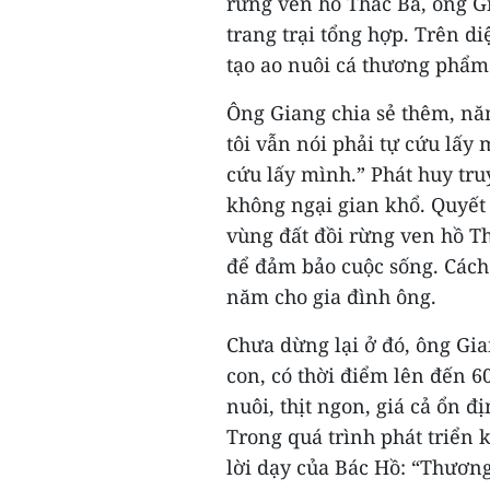
rừng ven hồ Thác Bà, ông G
trang trại tổng hợp. Trên di
tạo ao nuôi cá thương phẩm 
Ông Giang chia sẻ thêm, nă
tôi vẫn nói phải tự cứu lấy
cứu lấy mình.” Phát huy tru
không ngại gian khổ. Quyết
vùng đất đồi rừng ven hồ Th
để đảm bảo cuộc sống. Cách
năm cho gia đình ông.
Chưa dừng lại ở đó, ông Gia
con, có thời điểm lên đến 6
nuôi, thịt ngon, giá cả ổn 
Trong quá trình phát triển 
lời dạy của Bác Hồ: “Thươn