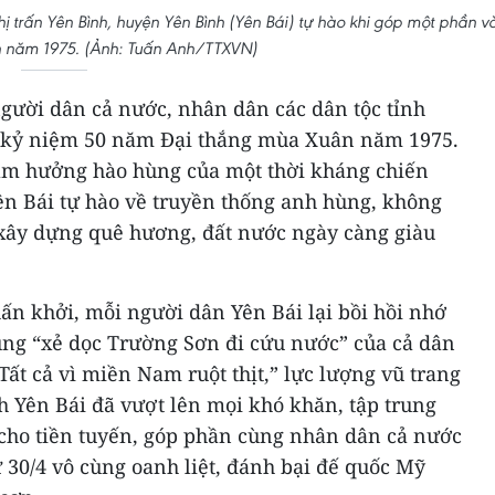
 trấn Yên Bình, huyện Yên Bình (Yên Bái) tự hào khi góp một phần v
 năm 1975. (Ảnh: Tuấn Anh/TTXVN)
gười dân cả nước, nhân dân các dân tộc tỉnh
ễ kỷ niệm 50 năm Đại thắng mùa Xuân năm 1975.
m hưởng hào hùng của một thời kháng chiến
ên Bái tự hào về truyền thống anh hùng, không
xây dựng quê hương, đất nước ngày càng giàu
ấn khởi, mỗi người dân Yên Bái lại bồi hồi nhớ
ng “xẻ dọc Trường Sơn đi cứu nước” của cả dân
 “Tất cả vì miền Nam ruột thịt,” lực lượng vũ trang
h Yên Bái đã vượt lên mọi khó khăn, tập trung
 cho tiền tuyến, góp phần cùng nhân dân cả nước
 30/4 vô cùng oanh liệt, đánh bại đế quốc Mỹ