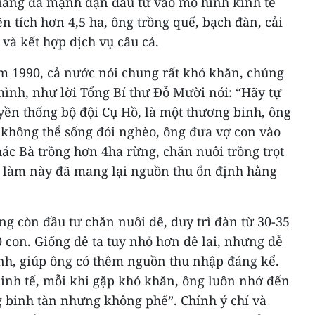
iang đã mạnh dạn đầu tư vào mô hình kinh tế
ện tích hơn 4,5 ha, ông trồng quế, bạch đàn, cải
và kết hợp dịch vụ câu cá.
m 1990, cả nước nói chung rất khó khăn, chúng
 mình, như lời Tổng Bí thư Đỗ Mười nói: “Hãy tự
yền thống bộ đội Cụ Hồ, là một thương binh, ông
 không thể sống đói nghèo, ông đưa vợ con vào
ác Bà trồng hơn 4ha rừng, chăn nuôi trồng trọt
 làm này đã mang lại nguồn thu ổn định hằng
ng còn đầu tư chăn nuôi dê, duy trì đàn từ 30-35
0 con. Giống dê ta tuy nhỏ hơn dê lai, nhưng dễ
định, giúp ông có thêm nguồn thu nhập đáng kể.
kinh tế, mỗi khi gặp khó khăn, ông luôn nhớ đến
g binh tàn nhưng không phế”. Chính ý chí và