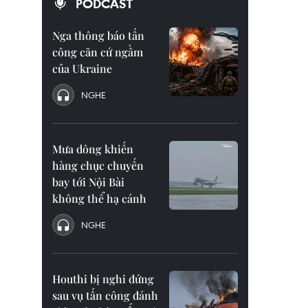
PODCAST
Nga thông báo tấn
công căn cứ ngầm
của Ukraine
NGHE
Mưa dông khiến
hàng chục chuyến
bay tới Nội Bài
không thể hạ cánh
NGHE
Houthi bị nghi đứng
sau vụ tấn công đánh