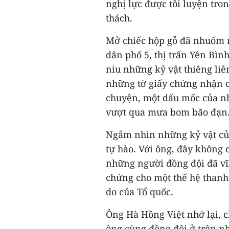
nghị lực được tôi luyện tro
thách.
Mở chiếc hộp gỗ đã nhuốm m
dân phố 5, thị trấn Yên Bìn
niu những kỷ vật thiêng li
những tờ giấy chứng nhận c
chuyện, một dấu mốc của n
vượt qua mưa bom bão đạn
Ngắm nhìn những kỷ vật củ
tự hào. Với ông, đây không 
những người đồng đội đã vĩ
chứng cho một thế hệ thanh 
do của Tổ quốc.
Ông Hà Hồng Việt nhớ lại, 
ông cùng đồng đội ở trên nh