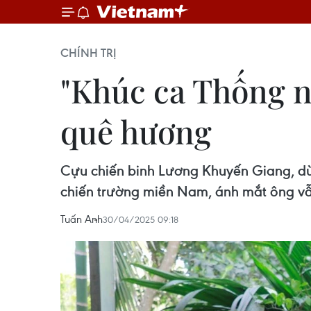
CHÍNH TRỊ
"Khúc ca Thống n
quê hương
Cựu chiến binh Lương Khuyến Giang, dù
chiến trường miền Nam, ánh mắt ông vẫ
Tuấn Anh
30/04/2025 09:18