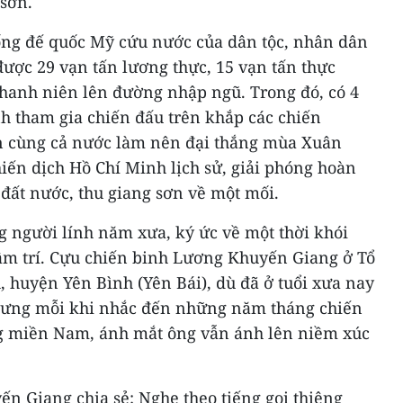
 sơn.
ống đế quốc Mỹ cứu nước của dân tộc, nhân dân
được 29 vạn tấn lương thực, 15 vạn tấn thực
thanh niên lên đường nhập ngũ. Trong đó, có 4
h tham gia chiến đấu trên khắp các chiến
 cùng cả nước làm nên đại thắng mùa Xuân
iến dịch Hồ Chí Minh lịch sử, giải phóng hoàn
đất nước, thu giang sơn về một mối.
 người lính năm xưa, ký ức về một thời khói
âm trí. Cựu chiến binh Lương Khuyến Giang ở Tổ
h, huyện Yên Bình (Yên Bái), dù đã ở tuổi xưa nay
nhưng mỗi khi nhắc đến những năm tháng chiến
ng miền Nam, ánh mắt ông vẫn ánh lên niềm xúc
n Giang chia sẻ: Nghe theo tiếng gọi thiêng