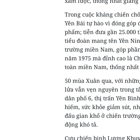
xâm lược, thống nhất giang
Trong cuộc kháng chiến ch
Yên Bái tự hào vì đóng góp 
phẩm; tiễn đưa gần 25.000 
tiểu đoàn mang tên Yên Nin
trường miền Nam, góp phần
năm 1975 mà đỉnh cao là Ch
toàn miền Nam, thống nhất 
50 mùa Xuân qua, với những
lửa vẫn vẹn nguyên trong t
dân phố 6, thị trấn Yên Bìn
hiếm, sức khỏe giảm sút, 
đấu gian khổ ở chiến trườ
động khó tả.
Cựu chiến binh Lương Khuyế