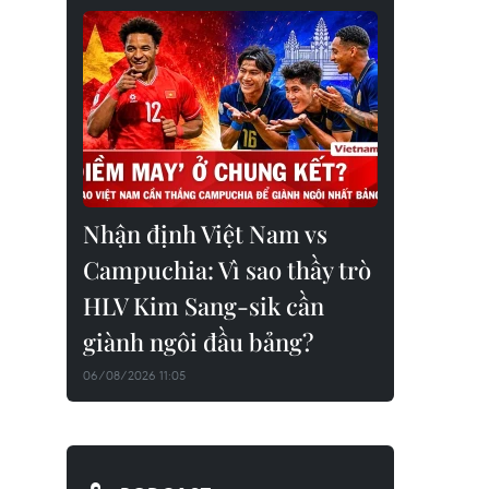
Nhận định Việt Nam vs
Campuchia: Vì sao thầy trò
HLV Kim Sang-sik cần
giành ngôi đầu bảng?
06/08/2026 11:05