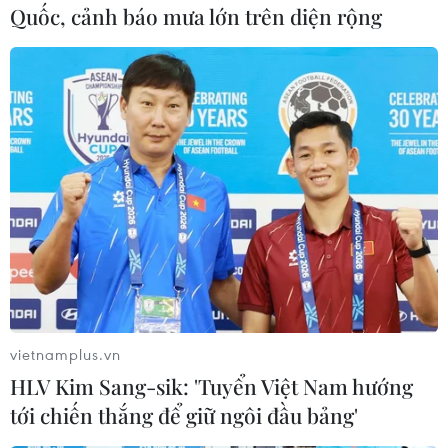
hoàn cảnh khó khăn tại Thành phố Hồ Chí Minh
Quốc, cảnh báo mưa lớn trên diện rộng
và dự án cho vay không lãi suất cho nông dân
nghèo tại xã Long Trung, huyện Cai Lậy, tỉnh
Tiền Giang./.
(TTXVN/Vietnam+)
vietnamplus.vn
HLV Kim Sang-sik: 'Tuyển Việt Nam hướng
tới chiến thắng để giữ ngôi đầu bảng'