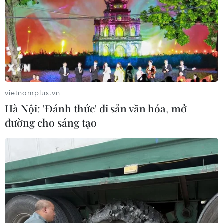
TIN CÙNG CHUYÊN MỤC
ASC 2026: Tiếp lửa đam mê khoa học
cho thế hệ trẻ Việt Nam
vietnamplus.vn
04/08/2026 14:08
Hà Nội: 'Đánh thức' di sản văn hóa, mở
đường cho sáng tạo
Nghị quyết của Bộ Chính trị về công
tác người Việt Nam ở nước ngoài
04/08/2026 12:08
Việt Nam tham dự Trại hè Khoa học
châu Á 2026 tại Hong Kong