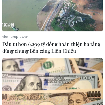
Đoàn công tác Công đoàn TTXVN cùng đại diện cộng
đồng người Việt tại Đài Loan đã đến thăm, tặng quà
ngư dân khó khăn của xã Bình Châu, huyện Bình Sơn,
tỉnh Quảng Ngãi.
vietnamplus.vn
Đầu tư hơn 6.209 tỷ đồng hoàn thiện hạ tầng
dùng chung Bến cảng Liên Chiểu