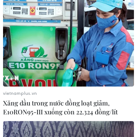
#Kiều bào Pháp
#Lý Sơn
#Quảng Ngãi
#Quyên góp
#Ngư dân
#Bám biển
#Chủ quyền
#Biển đảo
#Đánh bắt hải sản
Quảng Ngãi
Pháp
Theo dõi VietnamPlus
vietnamplus.vn
Xăng dầu trong nước đồng loạt giảm,
E10RON95-III xuống còn 22.324 đồng/lít
TIN LIÊN QUAN