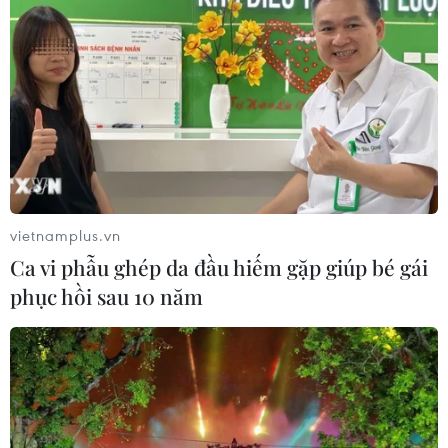
vietnamplus.vn
Ca vi phẫu ghép da đầu hiếm gặp giúp bé gái
phục hồi sau 10 năm