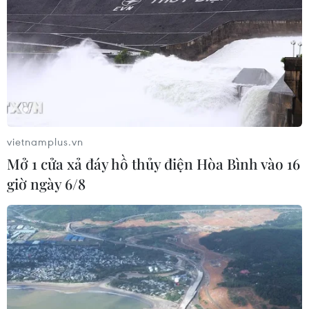
vietnamplus.vn
Mở 1 cửa xả đáy hồ thủy điện Hòa Bình vào 16
giờ ngày 6/8
Công đoàn TTXVN thăm và tặng quà ngư
dân Quảng Ngãi
12/08/2014 11:57