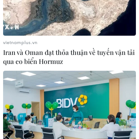
Phát động giải báo chí toàn quốc "Vì
sự nghiệp Giáo dục Việt Nam" năm
2026
04/08/2026 12:36
vietnamplus.vn
Iran và Oman đạt thỏa thuận về tuyến vận tải
Vụ gian lận điểm thi tại Tuyên
qua eo biển Hormuz
Quang: Sáng mai (5/8), công bố
phương án xử lý
04/08/2026 11:11
Nghệ An: Gấp rút hoàn thiện trường
lớp, cải thiện điều kiện dạy học
04/08/2026 04:35