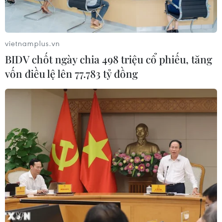
Hôm nay, các cơ sở giáo dục đại học
bắt đầu xét tuyển nguyện vọng
04/08/2026 03:58
vietnamplus.vn
BIDV chốt ngày chia 498 triệu cổ phiếu, tăng
vốn điều lệ lên 77.783 tỷ đồng
Tỉnh Tuyên Quang còn 578 cơ sở giáo
dục sau sắp xếp trường lớp
03/08/2026 11:03
Trang bị kỹ năng, vốn tiếng Việt cho
trẻ em dân tộc thiểu số trước khi vào
lớp 1
03/08/2026 03:41