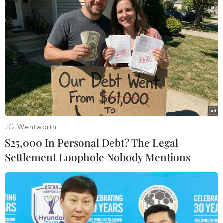
Theo dõi VietnamPlus
TIN LIÊN QUAN
JG Wentworth
$25,000 In Personal Debt? The Legal
Settlement Loophole Nobody Mentions