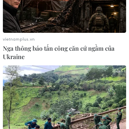
vietnamplus.vn
Nga thông báo tấn công căn cứ ngầm của
Ukraine
TIN CÙNG CHUYÊN MỤC
Vụ chuyên Tuyên Quang: Thu hồi,