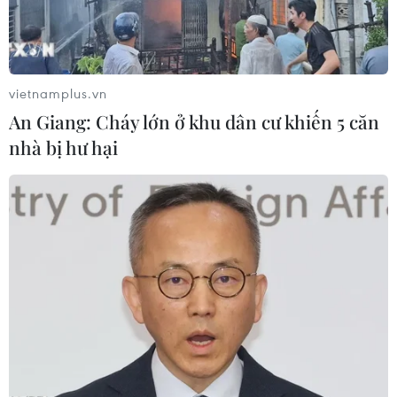
vietnamplus.vn
An Giang: Cháy lớn ở khu dân cư khiến 5 căn
nhà bị hư hại
Hà Nội khuyến cáo học sinh lớp 9
và lớp 12 không ra khỏi thành phố
31/05/2021 04:08
Trước tình hình dịch diễn biến phức tạp, Sở Giáo dục và
Đào tạo Hà Nội yêu cầu học sinh lớp 9 và lớp 12 không
ra khỏi thành phố cho đến khi hoàn thành kỳ thi tuyển
sinh lớp 10 và tốt nghiệp THPT.