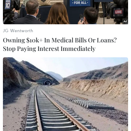
JG Wentworth
Owning $10k+ In Medical Bills Or Loans?
Stop Paying Interest Immediately
Ảnh minh họa. (Nguồn: TTXVN)
Chiều 31/5, Phó Giám đốc Sở Giáo dục và Đào
tạo Hà Nội Nguyễn Quang Tuấn cho biết, đơn vị
đang tích cực chuẩn bị các khâu liên quan để tổ
chức Kỳ thi tuyển sinh vào lớp 10 Trung học phổ
thông năm học 2021-2022 bảo đảm an toàn,