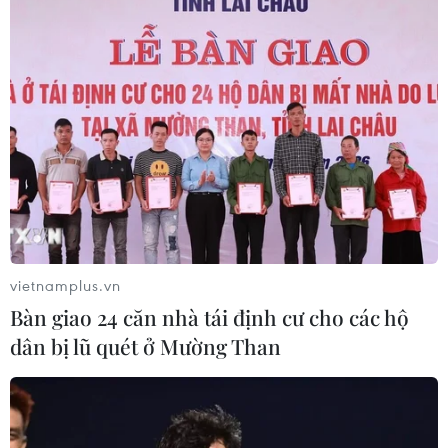
05/08/2026 11:02
Thứ trưởng Bộ GD-ĐT: Thi lại không
phải để xóa bỏ trách nhiệm của thí
sinh
05/08/2026 09:19
Bắc Ninh: Tinh gọn hơn 50% đầu mối
cơ sở giáo dục công lập
05/08/2026 06:53
vietnamplus.vn
Bàn giao 24 căn nhà tái định cư cho các hộ
dân bị lũ quét ở Mường Than
Vụ trường Chuyên Tuyên Quang:
Việc tổ chức thi lại trên cơ sở kết quả
điều tra
05/08/2026 04:39