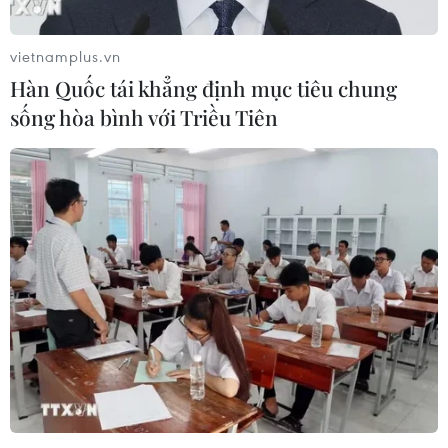
vietnamplus.vn
Hàn Quốc tái khẳng định mục tiêu chung
sống hòa bình với Triều Tiên
Nghệ An: Đảm bảo an toàn phòng
dịch cho Kỳ thi tuyển sinh vào lớp 10
31/05/2021 08:43
Mặc dù trên cả nước tình hình dịch bệnh vẫn diễn biến