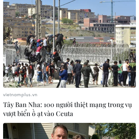
vietnamplus.vn
Tây Ban Nha: 100 người thiệt mạng trong vụ
#Kỳ thi tuyển sinh lớp 10
#Hà Nội
#COVID-19
vượt biển ồ ạt vào Ceuta
#Rà soát học sinh
#F0. F1
#Tổ chức thi
TP. Hà Nội