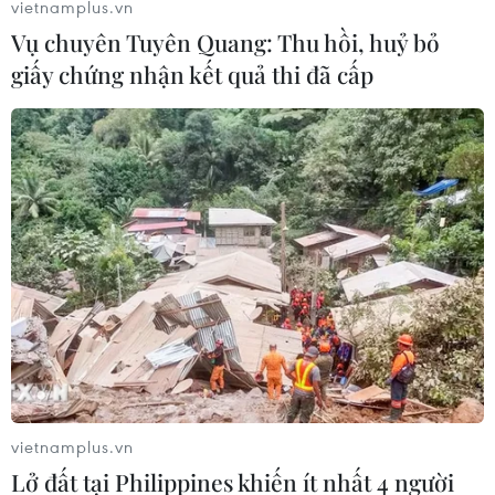
vietnamplus.vn
phức tạp nhưng Kỳ thi vào lớp 10 ở Nghệ An vẫn diễn
Vụ chuyên Tuyên Quang: Thu hồi, huỷ bỏ
ra theo đúng kế hoạch trong hai ngày 3-4/6/2021 tới.
giấy chứng nhận kết quả thi đã cấp
Dịch COVID-19 phức tạp, nhiều địa
vietnamplus.vn
Lở đất tại Philippines khiến ít nhất 4 người
phương lùi lịch thi vào lớp 10