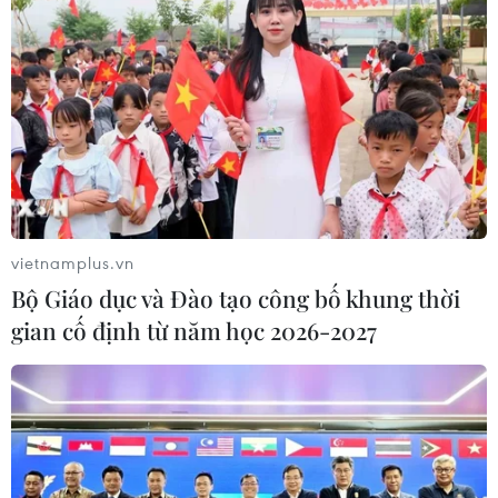
Làn sóng tấn công mạng nhằm vào
các quỹ đầu cơ lớn của Mỹ
06/08/2026 06:47
Đồng USD trước bước ngoặt do đồng
yen mạnh lên và số liệu việc làm Mỹ
06/08/2026 05:14
vietnamplus.vn
Bộ Giáo dục và Đào tạo công bố khung thời
Lãi suất ngân hàng ngày 6/8: Kỳ hạn
gian cố định từ năm học 2026-2027
3 tháng đang được mức lãi suất tối đa
06/08/2026 00:06
Mỹ phát tín hiệu ủng hộ ổn định