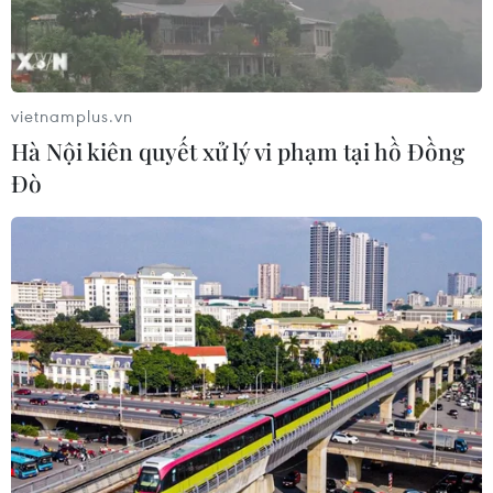
TIN LIÊN QUAN
vietnamplus.vn
Hà Nội kiên quyết xử lý vi phạm tại hồ Đồng
Đò
Lãi suất ngân hàng ngày 4/6: Lãi suất cao
nhất kỳ hạn 12 tháng lên tới 9%/năm