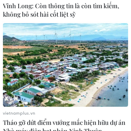
Vĩnh Long: Còn thông tin là còn tìm kiếm,
không bỏ sót hài cốt liệt sỹ
Xem thêm
CƠ QUAN CHỦ QUẢN: THÔNG TẤN XÃ VIỆT NAM
Tổng Biên tập: TRẦN TIẾN DUẨN
Phó Tổng Biên tập: NGUYỄN THỊ TÁM, KHÚC THANH
THỦY
Sở hữu trí tuệ
Quy định sử dụng
vietnamplus.vn
RSS
Hỗ trợ
Tháo gỡ dứt điểm vướng mắc hiện hữu dự án
Ngôn ngữ
TTXVN
Nhà máy điện hạt nhân Ninh Thuận