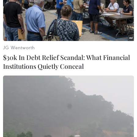
JG Wentworth
$30k In Debt Relief Scandal: What Financial
Institutions Quietly Conceal
#lãi suất ngân hàng
#lãi suất tiền gửi trực tuyến
Theo dõi VietnamPlus