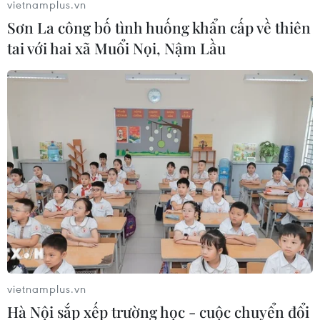
vietnamplus.vn
Sơn La công bố tình huống khẩn cấp về thiên
Giảm lãi suất, mở rộng tín dụng: Ngân
tai với hai xã Muổi Nọi, Nậm Lầu
hàng tiếp sức doanh nghiệp tư nhân "cất
cánh"
03/06/2025 08:38
Thống đốc nhấn mạnh ngành ngân hàng mong Chính
phủ chỉ đạo giải pháp để chính sách bảo lãnh tín dụng
thực chất hơn, phát triển thị trường tài chính, từ đó tăng
tín dụng cho doanh nghiệp nhỏ và vừa.
vietnamplus.vn
Hà Nội sắp xếp trường học - cuộc chuyển đổi