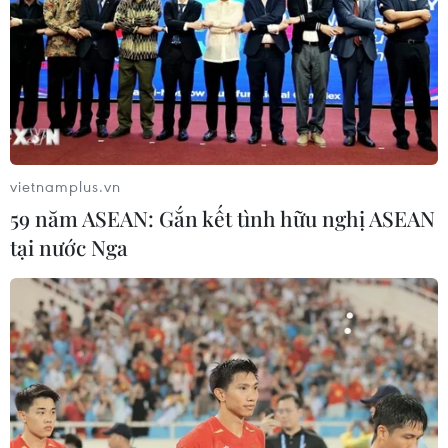
đồng won của Hàn Quốc
05/08/2026 23:26
Mỹ hoàn trả khoảng 100 tỷ USD thuế
quan sau phán quyết của Tòa án Tối
cao
vietnamplus.vn
05/08/2026 22:58
59 năm ASEAN: Gắn kết tình hữu nghị ASEAN
tại nước Nga
Nhật Bản: Nội các thông qua chính
sách giảm thuế tiêu thụ thực phẩm
xuống 1%
05/08/2026 15:30
Ngành Hải quan đẩy mạnh cải cách
thể chế và hiện đại hóa công tác