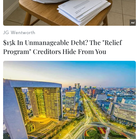
JG Wentworth
$15k In Unmanageable Debt? The "Relief
Program" Creditors Hide From You
Ảnh minh họa. (Nguồn: Vietnam+)
LPBank thông báo điều chỉnh lãi suất huy động,
theo đó ngân hàng này giảm 0,2%/năm đối với
các kỳ hạn từ 18 đến 60 tháng.
Sau điều chỉnh, lãi suất tiết kiệm trực tuyến,
lĩnh lãi cuối kỳ, kỳ hạn 12 tháng đến 60 tháng
tại LPBank còn 5,4%/năm.