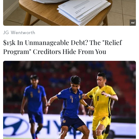
JG Wentworth
$15k In Unmanageable Debt? The "Relief
Program" Creditors Hide From You
Ảnh minh họa. (Nguồn: Vietnam+)
Cập nhật biểu lãi suất huy động tại các ngân
hàng ngày 3/6 cho thấy 5 ngân hàng gồm
Eximbank, VietBank, MBV, NCB và VCBNeo
đang niêm yết lãi suất cao nhất cho các kỳ hạn
tiền gửi từ 1-5 tháng. Cụ thể: