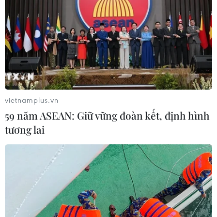
vietnamplus.vn
59 năm ASEAN: Giữ vững đoàn kết, định hình
TIN CÙNG CHUYÊN MỤC
tương lai
Cơ cấu lại vốn nhà nước tại doanh
nghiệp gắn với mục tiêu tăng trưởng
hai con số
07/08/2026 13:16
Bộ Tài chính: Thống nhất bốn