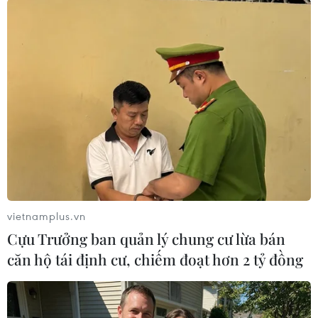
#lãi suất ngân hàng
#Lãi suất tiền gửi
vietnamplus.vn
#Lãi suất huy động
Cựu Trưởng ban quản lý chung cư lừa bán
căn hộ tái định cư, chiếm đoạt hơn 2 tỷ đồng
Theo dõi VietnamPlus