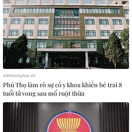
vietnamplus.vn
Phú Thọ làm rõ sự cố y khoa khiến bé trai 8
tuổi tử vong sau mổ ruột thừa