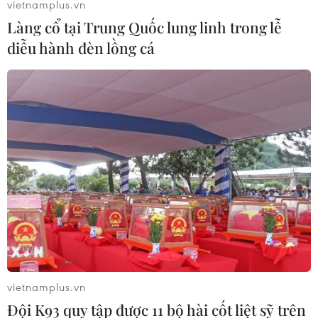
vietnamplus.vn
Làng cổ tại Trung Quốc lung linh trong lễ
diễu hành đèn lồng cá
vietnamplus.vn
Đội K93 quy tập được 11 bộ hài cốt liệt sỹ trên