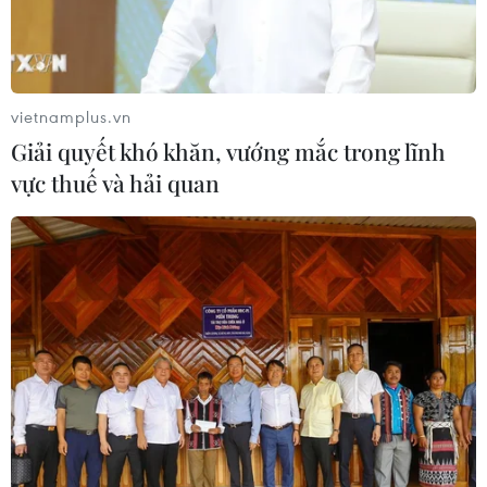
luật chống rửa tiền
04/08/2026 04:58
vietnamplus.vn
Xem thêm
Giải quyết khó khăn, vướng mắc trong lĩnh
vực thuế và hải quan
CƠ QUAN CHỦ QUẢN: THÔNG TẤN XÃ VIỆT NAM
Tổng Biên tập: TRẦN TIẾN DUẨN
Phó Tổng Biên tập: NGUYỄN THỊ TÁM, KHÚC THANH
THỦY
Sở hữu trí tuệ
Quy định sử dụng