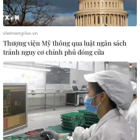
vietnamplus.vn
Thượng viện Mỹ thông qua luật ngân sách
tránh nguy cơ chính phủ đóng cửa
Lãi suất ngân hàng ngày 28/5: Điểm danh
những ngân hàng có mức lãi suất cao nhất
28/05/2025 03:10
Khách hàng có dòng tiền gửi lớn, từ vài trăm đến hàng
nghìn tỷ đồng, có thể hưởng lãi suất từ 7,5%-9,65% nếu
gửi tiền vào 4 ngân hàng ABBank, PVcomBank, HDBank
và Vikki Bank.