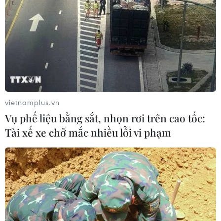
Tăng tốc giải ngân đầu tư công,
chấm dứt tâm lý trông chờ
05/08/2026 07:39
Hoàn thiện khuôn khổ pháp lý về
ngân hàng và phòng, chống rửa tiền
vietnamplus.vn
05/08/2026 03:43
Vụ phế liệu bằng sắt, nhọn rơi trên cao tốc:
Tài xế xe chở mắc nhiều lỗi vi phạm
Cà Mau gỡ “điểm nghẽn” mặt bằng,
xây dựng kịch bản giải ngân
05/08/2026 01:18