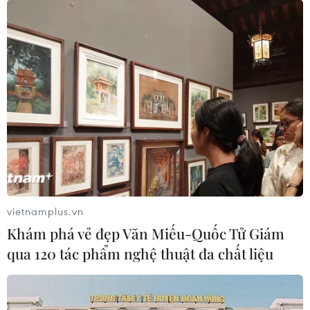
vietnamplus.vn
Khám phá vẻ đẹp Văn Miếu-Quốc Tử Giám
qua 120 tác phẩm nghệ thuật đa chất liệu