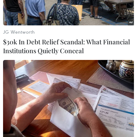
JG Wentworth
$30k In Debt Relief Scandal: What Financial
Institutions Quietly Conceal
Sản xuất rau sạch trong nhà kính tại khu nông nghiệp công
nghệ cao ở thị xã Ninh Hòa, Khánh Hòa. (Ảnh: Nguyên
Lý/TTXVN)
Thời gian tới, các địa phương cần tiếp tục tăng