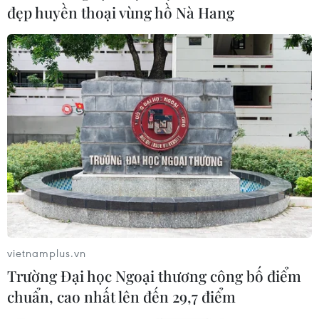
tài sản trí tuệ, năng động trong tiếp cận thị
đẹp huyền thoại vùng hồ Nà Hang
trường./.
(TTXVN/Vietnam+)
vietnamplus.vn
Trường Đại học Ngoại thương công bố điểm
chuẩn, cao nhất lên đến 29,7 điểm
#Liên kết vùng
#Sản phẩm chủ lực