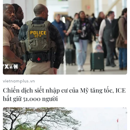
19/07/2026 13:17
Liệu pháp miễn dịch mở ra hướng
điều trị bệnh Alzheimer
16/07/2026 23:00
Đồng Tháp: Cấy mô mở hướng nâng
tầm ngành hàng hoa cảnh Sa Đéc
vietnamplus.vn
16/07/2026 01:20
Chiến dịch siết nhập cư của Mỹ tăng tốc, ICE
bắt giữ 51.000 người
Đột phá dùng ánh sáng "đánh thức"
tế bào ung thư ngủ đông
06/07/2026 02:08