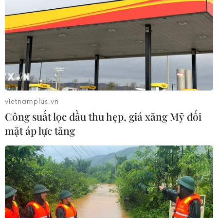
vietnamplus.vn
Công suất lọc dầu thu hẹp, giá xăng Mỹ đối
mặt áp lực tăng