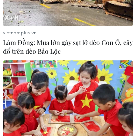
vietnamplus.vn
TIN CÙNG CHUYÊN MỤC
Lâm Đồng: Mưa lớn gây sạt lở đèo Con Ó, cây
Phát triển thiết bị biến dầu ăn đã qua
đổ trên đèo Bảo Lộc
sử dụng thành dầu diesel sinh học
08/08/2026 14:57
Chưa có bằng chứng truyền máu trẻ
giúp chống lão hóa
06/08/2026 23:16
Chó "không gây dị ứng" - bước tiến