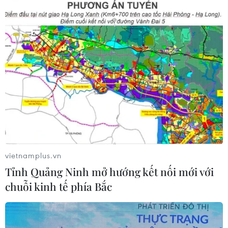
#Bộ Khoa học và Công nghệ
#Ứng dụng khoa học công nghệ
#Kinh tế vùng
TP. Hà Nội
Theo dõi VietnamPlus
vietnamplus.vn
Tỉnh Quảng Ninh mở hướng kết nối mới với
TIN LIÊN QUAN
chuỗi kinh tế phía Bắc