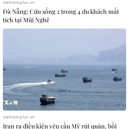
vietnamplus.vn
Đà Nẵng: Cứu sống 2 trong 4 du khách mất
tích tại Mũi Nghê
Chế tạo thành công máy bơm nước thủy
năng cho người dân miền núi
20/06/2017 07:00
Trường Đại học Hồng Đức đã chế tạo thành công máy
bơm nước thủy năng (Multi hydraulic pump - MHP) để
cung cấp nước sinh hoạt cho người dân miền núi.
vietnamplus.vn
Iran ra điều kiện yêu cầu Mỹ rút quân, bồi