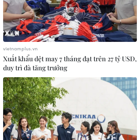
quản lý, nâng cao chất lượng, hiệu quả hoạt
động của các đơn vị sự nghiệp công lập…
Các cơ chế, chính sách đã góp phần cải thiện
môi trường kinh doanh, hỗ trợ doanh nghiệp
đổi mới công nghệ, thúc đẩy ứng dụng chuyển
vietnamplus.vn
giao tiến bộ khoa học và công nghệ vào sản
Xuất khẩu dệt may 7 tháng đạt trên 27 tỷ USD,
xuất, thúc đẩy phát triển kinh tế-xã hội tại địa
duy trì đà tăng trưởng
phương.
Đặc biệt, hỗ trợ thúc đẩy phát triển hệ sinh thái
khởi nghiệp đổi mới sáng tạo tại các địa
phương.
Đông Nam Bộ - vùng kinh tế trọng điểm phía
Nam, thời gian qua đã thể hiện được khá rõ nét
về sự phối hợp liên kết trong tổ chức các hoạt