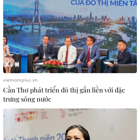
Đưa khoa học công nghệ đến với các tỉnh
vietnamplus.vn
khu vực phía Nam
Cần Thơ phát triển đô thị gắn liền với đặc
28/05/2015 11:55
trưng sông nước
Bộ Khoa học và Công nghệ tổ chức hội thảo về chương
trình khoa học và công nghệ quốc gia với phát triển kinh
tế-xã hội khu vực phía Nam.