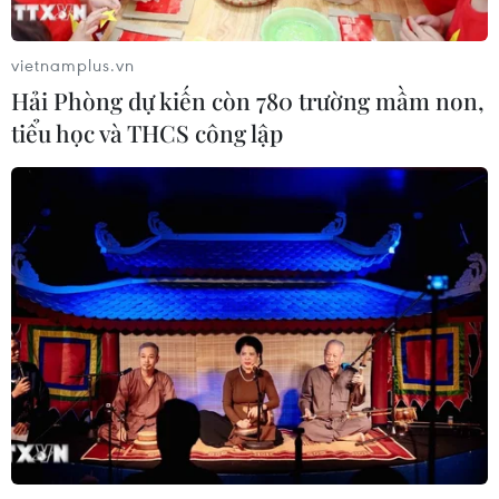
mới của công nghệ chỉnh sửa gene
06/08/2026 13:42
vietnamplus.vn
Hải Phòng dự kiến còn 780 trường mầm non,
tiểu học và THCS công lập
Anh thúc đẩy sử dụng robot trong
phẫu thuật nội soi
03/08/2026 10:34
Châu Phi khẳng định vị thế
tự chủ công nghệ trong không gian
vũ trụ
03/08/2026 09:32
Robot hình người "Made in
Bolivia" và khát vọng đổi mới sáng