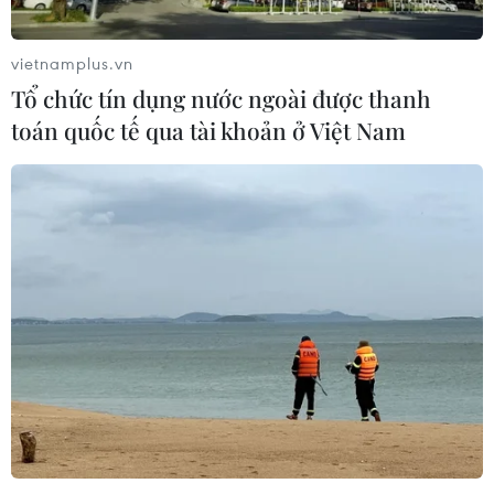
Thúc đẩy ứng dụng khoa học công nghệ
vietnamplus.vn
vào thực tiễn ở ĐBSCL
Tổ chức tín dụng nước ngoài được thanh
07/03/2016 13:42
toán quốc tế qua tài khoản ở Việt Nam
ĐBSCL cần đẩy mạnh hơn nữa công tác ứng dụng khoa
học, kỹ thuật vào sản xuất, coi đây là nền tảng để nâng
cao năng lực cạnh tranh của mỗi địa phương nói riêng
và cả khu vực nói chung.