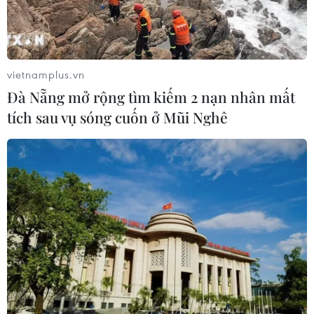
26/01/2016 03:49
Giám đốc Sở Khoa học và Công nghệ TP.HCM cho rằng
dự thảo Văn kiện trình Đại hội XII vẫn tiếp tục khẳng
định khoa học, công nghệ là quốc sách hàng đầu
vietnamplus.vn
nhưng có hai điểm nhấn mạnh hơn.
Đà Nẵng mở rộng tìm kiếm 2 nạn nhân mất
tích sau vụ sóng cuốn ở Mũi Nghê