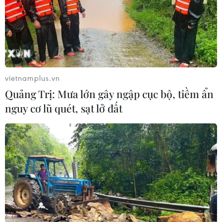
vietnamplus.vn
Quảng Trị: Mưa lớn gây ngập cục bộ, tiềm ẩn
nguy cơ lũ quét, sạt lở đất