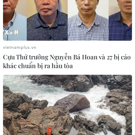
giải pháp trọng yếu để tái cơ cấu nông nghiệp.
vietnamplus.vn
Cựu Thứ trưởng Nguyễn Bá Hoan và 27 bị cáo
khác chuẩn bị ra hầu tòa
Thúc đẩy hoạt động sáng tạo và ứng dụng
khoa học công nghệ