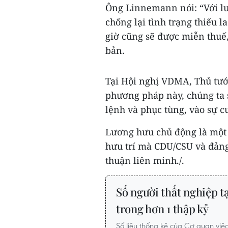
Ông Linnemann nói: “Với l
chống lại tình trạng thiếu 
giờ cũng sẽ được miễn thuế
bản.
Tại Hội nghị VDMA, Thủ tướ
phương pháp này, chúng ta s
lệnh và phục tùng, vào sự c
Lương hưu chủ động là một p
hưu trí mà CDU/CSU và đảng 
thuận liên minh./.
Số người thất nghiệp t
trong hơn 1 thập kỷ
Số liệu thống kê của Cơ quan việc