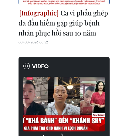
Ca vi phẫu ghép
da đầu hiếm gặp giúp bệnh
nhân phục hồi sau 10 năm
08/08/2026 03:52
VIDEO