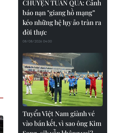
CHUYỆN TUẦN QUA: Cảnh
báo nạn "giang hồ mạng”
kéo những hệ lụy ảo tràn ra
đời thực
08/08/2026 04:00
Tuyển Việt Nam giành vé
vào bán kết, vì sao ông Kim