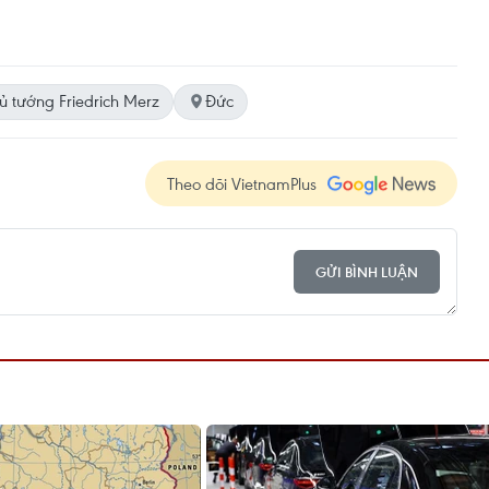
ủ tướng Friedrich Merz
Đức
Theo dõi VietnamPlus
GỬI BÌNH LUẬN