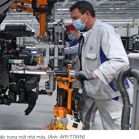
iệc trong một nhà máy. (Ảnh: AFP/TTXVN)