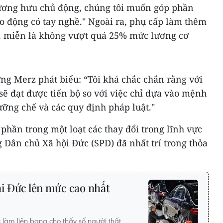
ương hưu chủ động, chúng tôi muốn góp phần
lao động có tay nghề." Ngoài ra, phụ cấp làm thêm
, miễn là không vượt quá 25% mức lương cơ
ng Merz phát biểu: “Tôi khá chắc chắn rằng với
ẽ đạt được tiến bộ so với việc chỉ dựa vào mệnh
ưỡng chế và các quy định pháp luật."
hần trong một loạt các thay đổi trong lĩnh vực
Dân chủ Xã hội Đức (SPD) đã nhất trí trong thỏa
ại Đức lên mức cao nhất
 làm liên bang cho thấy số người thất