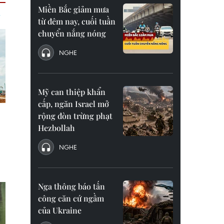
Miền Bắc giảm mưa
từ đêm nay, cuối tuần
chuyển nắng nóng
NGHE
Mỹ can thiệp khẩn
cấp, ngăn Israel mở
rộng đòn trừng phạt
Hezbollah
NGHE
Nga thông báo tấn
công căn cứ ngầm
của Ukraine