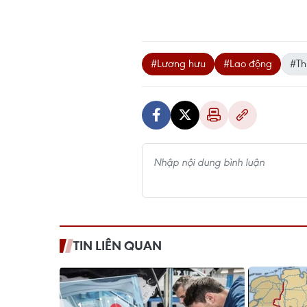
#Lương hưu
#Lao động
#Th
TIN LIÊN QUAN