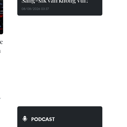
Sang-sik vẫn không vui?
08/08/2026 03:37
ức
n
,
PODCAST