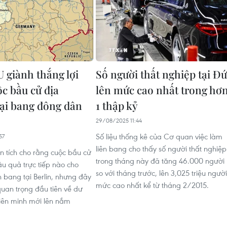
 giành thắng lợi
Số người thất nghiệp tại Đ
ộc bầu cử địa
lên mức cao nhất trong hơ
ại bang đông dân
1 thập kỷ
29/08/2025 11:44
Số liệu thống kê của Cơ quan việc làm
57
liên bang cho thấy số người thất nghiệp
 tích cho rằng cuộc bầu cử
trong tháng này đã tăng 46.000 người
u quả trực tiếp nào cho
so với tháng trước, lên 3,025 triệu người
n bang tại Berlin, nhưng đây
mức cao nhất kể từ tháng 2/2015.
quan trọng đầu tiên về dư
 liên minh mới lên nắm