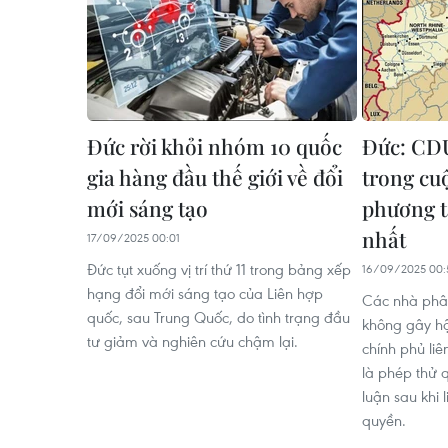
Đức rời khỏi nhóm 10 quốc
Đức: CDU
gia hàng đầu thế giới về đổi
trong cu
mới sáng tạo
phương t
nhất
17/09/2025 00:01
Đức tụt xuống vị trí thứ 11 trong bảng xếp
16/09/2025 00:
hạng đổi mới sáng tạo của Liên hợp
Các nhà phân
quốc, sau Trung Quốc, do tình trạng đầu
không gây hậ
tư giảm và nghiên cứu chậm lại.
chính phủ liê
là phép thử 
luận sau khi
quyền.