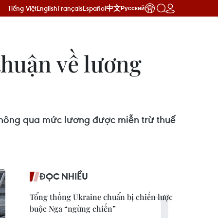
Tiếng Việt
English
Français
Español
中文
Русский
thuận về lương
 thông qua mức lương được miễn trừ thuế
ĐỌC NHIỀU
Tổng thống Ukraine chuẩn bị chiến lược
buộc Nga “ngừng chiến”