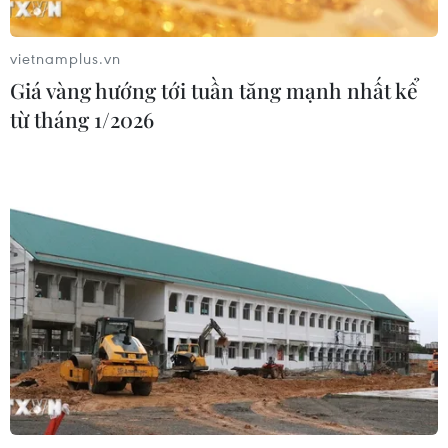
Đội tuyển Việt Nam đặt mục
tiêu 3 điểm, cảnh báo Indonesia
vietnamplus.vn
trước giờ G
Giá vàng hướng tới tuần tăng mạnh nhất kể
03/08/2026 07:39
từ tháng 1/2026
ASEAN Cup 2026: Indonesia tổn thất
lực lượng trước trận quyết đấu tuyển
Việt Nam
03/08/2026 07:21
Làn sóng phản đối lan khắp châu Âu,
FIFA đối diện yêu cầu cải tổ
03/08/2026 05:01