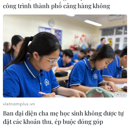
công trình thành phố cảng hàng không
Nhận định Việt Nam vs
Indonesia: Thầy Kim cần thay đổi để
giành chiến thắng?
03/08/2026 00:06
Xem thêm
CƠ QUAN CHỦ QUẢN: THÔNG TẤN XÃ VIỆT NAM
vietnamplus.vn
Tổng Biên tập: TRẦN TIẾN DUẨN
Ban đại diện cha mẹ học sinh không được tự
Phó Tổng Biên tập: NGUYỄN THỊ TÁM, KHÚC THANH
đặt các khoản thu, ép buộc đóng góp
THỦY