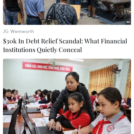
JG Wentworth
$30k In Debt Relief Scandal: What Financial
Institutions Quietly Conceal
Liverpool giành chức vô địch FA Cup mùa này. (Nguồn: Getty
Images)
Liverpool đã trở thành nhà vô địch Cúp FA (FA
Cup) mùa này sau khi vượt qua Chelsea ở chung
kết trên sân Wembley.
The Kop đánh bại The Blues 6-5 ở loạt "đấu
súng," sau khi hai đội cầm hòa nhau 0-0 trong