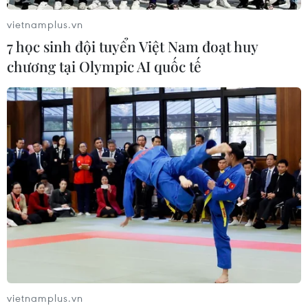
vietnamplus.vn
7 học sinh đội tuyển Việt Nam đoạt huy
chương tại Olympic AI quốc tế
Premier League: Liverpool mất điểm trên
sân nhà, M.U thảm bại
08/05/2022 01:12
Liverpool đang đứng trước nguy cơ để cho Manchester
City bỏ xa đến 3 điểm trong cuộc đua ngôi vương, sau
khi chỉ giành kết quả hòa 1-1 trước Tottenham trên sân
nhà.
vietnamplus.vn