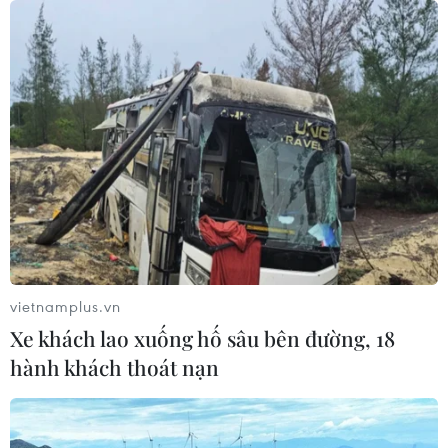
Nhận định Việt Nam vs
Campuchia: Vì sao thầy trò HLV Kim
Sang-sik cần giành ngôi đầu bảng?
06/08/2026 11:05
Nhận định Việt Nam vs Campuchia:
'Phù thủy Kim' sẽ xoay tua toan tính
đường dài?
vietnamplus.vn
06/08/2026 08:25
Xe khách lao xuống hố sâu bên đường, 18
hành khách thoát nạn
HLV Kim Sang-sik: 'Tuyển Việt Nam
hướng tới chiến thắng để giữ ngôi
đầu bảng'