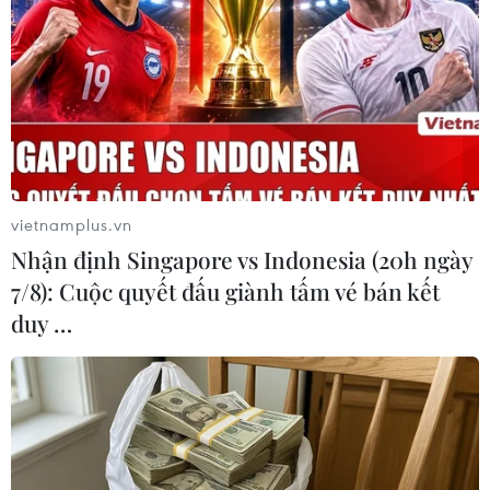
vietnamplus.vn
Nhận định Singapore vs Indonesia (20h ngày
7/8): Cuộc quyết đấu giành tấm vé bán kết
duy …
Lịch thi đấu và trực tiếp lượt về bán kết
Champions League
03/05/2022 09:07
Villarreal và Real Madrid liệu có ngược dòng thành
công để biến chung kết Champions League mùa này