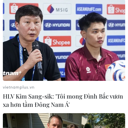
City trong bối cảnh mùa giải chỉ còn hai vòng
đấu nữa khép lại.
Còn ở đấu trường Champions League, The Kop
đã tiến đến trận chung kết để đối đầu với Real
Madrid ở Paris./.
(Vietnam+)
vietnamplus.vn
HLV Kim Sang-sik: 'Tôi mong Đình Bắc vươn
xa hơn tầm Đông Nam Á'