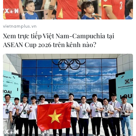
Cận cảnh Liverpool ngược dòng
giành chiến thắng trước Villarreal
vietnamplus.vn
03/05/2022 22:39
Xem trực tiếp Việt Nam-Campuchia tại
Liverpool đã ngược dòng giành chiến thắng kịch tính 3-2
ASEAN Cup 2026 trên kênh nào?
trước Villarreal ở lượt về, để thẳng tiến vào chung kết
Champions League với tổng tỷ số 5-2 sau hai lượt trận ở
bán kết.