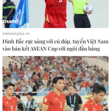
03/05/2022 22:43
Liverpool đã giành tấm vé đầu tiên vào chơi trận chung
kết Champions League mùa này sau khi đánh bại
Villarreal với tổng tỷ số 5-2 sau hai lượt trận ở bán kết.
vietnamplus.vn
Đình Bắc rực sáng với cú đúp, tuyển Việt Nam
vào bán kết ASEAN Cup với ngôi đầu bảng