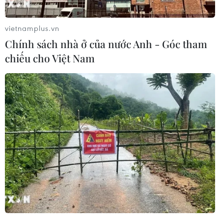
vietnamplus.vn
Chính sách nhà ở của nước Anh - Góc tham
chiếu cho Việt Nam
TIN CÙNG CHUYÊN MỤC
HLV Kim Sang-sik: 'Tôi mong Đình
Bắc vươn xa hơn tầm Đông Nam Á'
07/08/2026 16:54
ASEAN Cup 2026: Tuyển Việt Nam
thẳng tiến vào bán kết với thành tích