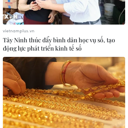
'Hủy diệt' Indonesia 3-0, tuyển Việt
Nam khẳng định vị thế nhà vô địch
ASEAN Cup
vietnamplus.vn
03/08/2026 15:39
Tây Ninh thúc đẩy bình dân học vụ số, tạo
động lực phát triển kinh tế số
ASEAN Cup 2026: Tuyển Việt Nam
bước vào thử thách lớn nhất
03/08/2026 13:04
Xem trực tiếp Indonesia-Việt Nam tại
ASEAN Cup 2026 trên kênh nào?
03/08/2026 09:21