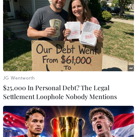
#FA Cup
#Liverpool
#Chelsea
#Luân lưu may rủi
#Chức vô địch
#Cú ăn bốn
Anh
JG Wentworth
Theo dõi VietnamPlus
$25,000 In Personal Debt? The Legal
Settlement Loophole Nobody Mentions
TIN LIÊN QUAN