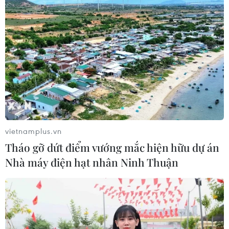
06/08/2026 07:25
Chủ tịch Liên đoàn Bóng đá thế giới
chịu sức ép chưa từng có
06/08/2026 04:12
Futsal Việt Nam bất bại sau trận hòa
khó tin trước chủ nhà Thái Lan
vietnamplus.vn
06/08/2026 02:38
Tháo gỡ dứt điểm vướng mắc hiện hữu dự án
Nhà máy điện hạt nhân Ninh Thuận
Toàn cảnh ASEAN Cup: Thái
Lan "thắng như chẻ tre", thách thức
tuyển Việt Nam
05/08/2026 07:15