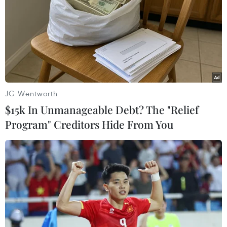
thành "nội chiến Tây Ban Nha" hay tiếp tục chứng kiến
người Anh năm thứ 2 liên tiếp tranh ngôi vương.
JG Wentworth
$15k In Unmanageable Debt? The "Relief
Program" Creditors Hide From You
Ngược dòng hạ Villarreal, Liverpool vào
chung kết Champions League