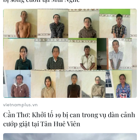
Theo dõi VietnamPlus
TIN LIÊN QUAN
vietnamplus.vn
Cần Thơ: Khởi tố 19 bị can trong vụ dàn cảnh
cướp giật tại Tân Huê Viên