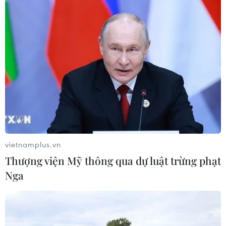
Standard Chartered huy động thành
công khoản vay xã hội 721 triệu USD
cho HDBank
05/08/2026 07:46
Tăng tốc giải ngân đầu tư công,
chấm dứt tâm lý trông chờ
05/08/2026 07:39
vietnamplus.vn
Hoàn thiện khuôn khổ pháp lý về
Thượng viện Mỹ thông qua dự luật trừng phạt
ngân hàng và phòng, chống rửa tiền
Nga
05/08/2026 03:43
Cà Mau gỡ “điểm nghẽn” mặt bằng,