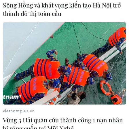
(Vietnam+)
Sông Hồng và khát vọng kiến tạo Hà Nội trở
thành đô thị toàn cầu
#VIB
#lợi nhuận Q1 2025
#chia cổ tức 21%
vietnamplus.vn
#ngân hàng VIB
#tăng trưởng tín dụng
#biên lãi ròng
Vùng 3 Hải quân cứu thành công 1 nạn nhân
#CASA
bị sóng cuốn tại Mũi Nghê