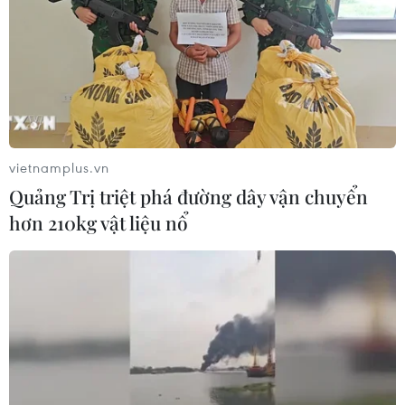
vietnamplus.vn
Quảng Trị triệt phá đường dây vận chuyển
hơn 210kg vật liệu nổ
VIB - Hành trình 28 năm sáng tạo và
hướng tới triệu khách hàng Việt
18/09/2024 09:37
Dấu ấn nổi bật của VIB là cung cấp hệ sinh thái sản