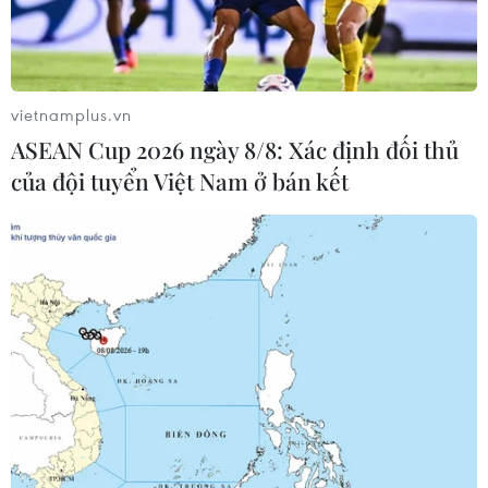
vốn chủ sở hữu và hệ số an
toàn vốn cao
Tại ngày 27/3, Đại hội đồng cổ đông VIB đã
vietnamplus.vn
thông qua kế hoạch chia cổ tức 21% bao gồm 7%
ASEAN Cup 2026 ngày 8/8: Xác định đối thủ
tiền mặt và 14% cổ phiếu. Theo đó, VIB sẽ chi
của đội tuyển Việt Nam ở bán kết
gần 2.100 tỷ đồng cổ tức tiền mặt và vốn điều lệ
VIB sẽ đạt hơn 34.000 tỷ đồng sau khi hoàn
thành chia cổ tức bằng cổ phiếu 14% và cổ
phiếu thưởng ESOP cho nhân viên 0,26%.
Với hiệu quả sinh lời trên vốn chủ sở hữu (ROE)
duy trì ổn định ở mức cao trong nhiều năm qua
giúp VIB có lợi nhuận giữ lại ổn định, góp phần
bổ sung nguồn vốn chủ sở hữu nhằm nâng cao
và đảm bảo an toàn vốn, phục vụ kế hoạch tăng
trưởng của ngân hàng. Đồng thời duy trì mức cổ