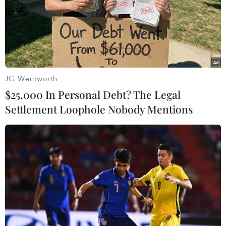
phí hoạt động trong quý 1 giảm 6% so với năm
trước, đồng thời chi phí dự phòng giảm 55% so
với cùng kỳ nhờ việc trích dự phòng thận trọng
trong giai đoạn trước.
JG Wentworth
$25,000 In Personal Debt? The Legal
Settlement Loophole Nobody Mentions
Phân phối cổ tức 21% trên