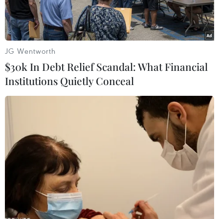
tháng Năm.
JG Wentworth
$30k In Debt Relief Scandal: What Financial
Institutions Quietly Conceal
Lợi nhuận quý 1 của VIB đạt hơn 2.400 tỷ đồng, thực hiện chia
cổ tức 21%. (Ảnh: Vietnam+)
Ngân hàng Thương mại cổ phần Quốc Tế (VIB)
công bố kết quả kinh doanh quý 1 năm 2025 với
lợi nhuận trước thuế đạt hơn 2.400 tỷ đồng, tăng