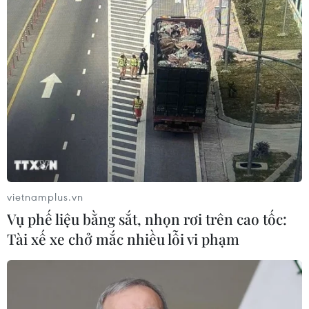
vietnamplus.vn
Vụ phế liệu bằng sắt, nhọn rơi trên cao tốc:
Tài xế xe chở mắc nhiều lỗi vi phạm
TIN CÙNG CHUYÊN MỤC
Cơ cấu lại vốn nhà nước tại doanh