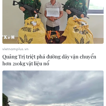
ASEAN Cup 2026: Indonesia tổn thất
lực lượng trước trận quyết đấu tuyển
Việt Nam
03/08/2026 07:21
Xem thêm
vietnamplus.vn
Quảng Trị triệt phá đường dây vận chuyển
hơn 210kg vật liệu nổ
CƠ QUAN CHỦ QUẢN: THÔNG TẤN XÃ VIỆT NAM
Tổng Biên tập: TRẦN TIẾN DUẨN
Phó Tổng Biên tập: NGUYỄN THỊ TÁM, KHÚC THANH
THỦY