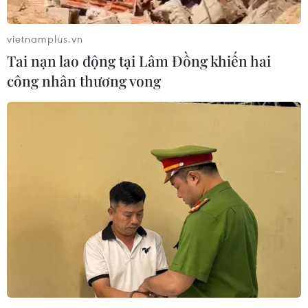
Sang-sik cần giành ngôi đầu bảng?
06/08/2026 11:05
vietnamplus.vn
Tai nạn lao động tại Lâm Đồng khiến hai
Nhận định Việt Nam vs Campuchia:
công nhân thương vong
'Phù thủy Kim' sẽ xoay tua toan tính
đường dài?
06/08/2026 08:25
HLV Kim Sang-sik: 'Tuyển Việt Nam
hướng tới chiến thắng để giữ ngôi
đầu bảng'
06/08/2026 07:25
Chủ tịch Liên đoàn Bóng đá thế giới
chịu sức ép chưa từng có