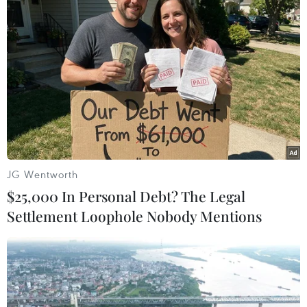
ASEAN Cup 2026 ngày 8/8: Xác định
đối thủ của đội tuyển Việt Nam ở bán
kết
08/08/2026 03:50
Tuyển Việt Nam giành vé vào
bán kết, vì sao ông Kim Sang-sik vẫn
không vui?
08/08/2026 03:37
JG Wentworth
$25,000 In Personal Debt? The Legal
Ông Kim Sang-sik trăn trở gì về
Settlement Loophole Nobody Mentions
hàng phòng ngự trước bán kết
ASEAN Cup?
08/08/2026 00:13