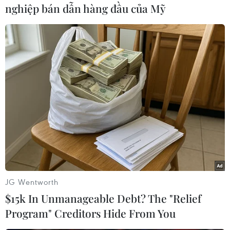
nghiệp bán dẫn hàng đầu của Mỹ
Huy Anh (Vietnam+)
JG Wentworth
$15k In Unmanageable Debt? The "Relief
Program" Creditors Hide From You
#Manchester United
#Universidad de Chile