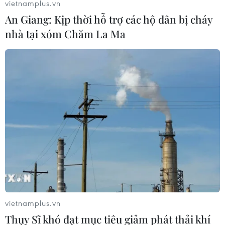
vietnamplus.vn
lại mức trước đại dịch'
An Giang: Kịp thời hỗ trợ các hộ dân bị cháy
25/06/2020 08:38
nhà tại xóm Chăm La Ma
Nhận định trên được đưa ra giữa bối cảnh các trường
hợp nhiễm COVID-19 đang gia tăng mạnh ở nhiều tiểu
bang của Mỹ, một vài trong số đó thậm chí còn ghi
nhận số ca nhiễm mới tăng kỷ lục.
vietnamplus.vn
Thụy Sĩ khó đạt mục tiêu giảm phát thải khí