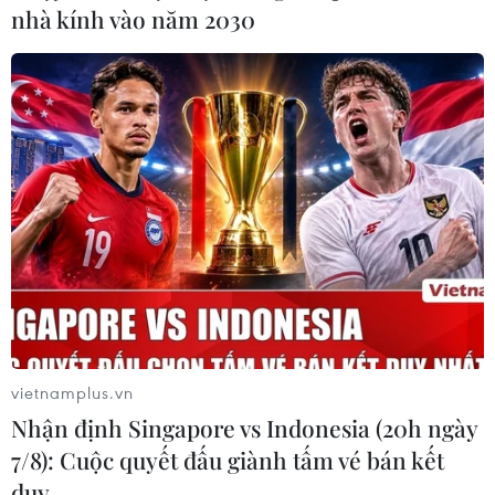
nhà kính vào năm 2030
Dịch COVID-19: Cuộc khủng hoảng chưa
từng có của kinh tế thế giới
25/06/2020 10:42
Ước tính thu nhập trên đầu người của hơn 90% các nền
kinh tế đang phát triển và mới nổi đều sẽ giảm trong
năm nay, qua đó đảo ngược những tiến bộ quan trọng
đạt được trong việc giảm đói nghèo.
vietnamplus.vn
Nhận định Singapore vs Indonesia (20h ngày
7/8): Cuộc quyết đấu giành tấm vé bán kết
duy …