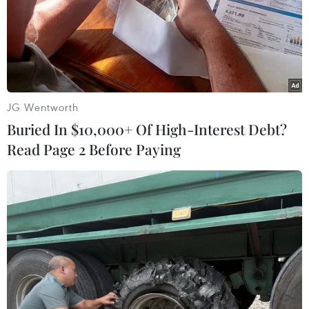
JG Wentworth
Buried In $10,000+ Of High-Interest Debt?
Read Page 2 Before Paying
Fed tỏ ra bi quan về khả năng kinh tế Mỹ
nhanh chóng phục hồi sau dịch
20/06/2020 09:45
Hồi tuần trước, sau khi giữ nguyên lãi suất cơ bản ở
mức gần bằng 0%, Fed đã đưa ra nhận định rằng nền
kinh tế lớn nhất sẽ phải mất nhiều năm mới phục hồi
hoàn toàn từ tác động của COVID-19.