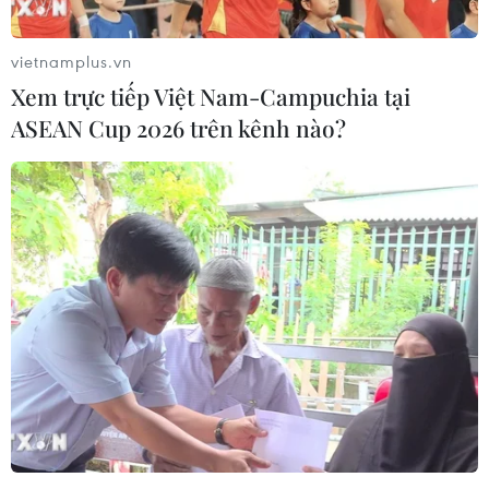
Số liệu mới nhất từ Fed công bố cuối tuần trước cho
thấy, các ngân hàng trung ương khác đã yêu cầu giao
vietnamplus.vn
dịch số lượng USD thấp nhất trong gần ba tháng.
Xem trực tiếp Việt Nam-Campuchia tại
ASEAN Cup 2026 trên kênh nào?
'Tới năm 2022, kinh tế Mỹ mới có thể trở