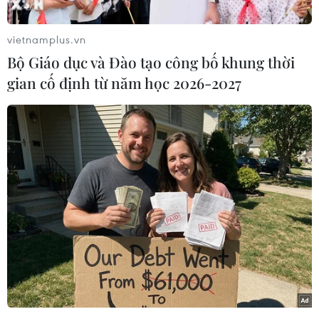
những công ty tên tuổi như Walmart và AT&T
cũng như một công ty con thuộc Berkshire
vietnamplus.vn
Hathaway của tỷ phú Warren Buffett.
Bộ Giáo dục và Đào tạo công bố khung thời
Động thái mua lại trái phiếu doanh nghiệp của
gian cố định từ năm học 2026-2027
Fed được thực hiện theo chương trình hỗ trợ tín
dụng doanh nghiệp nhằm giúp nền kinh tế Mỹ
vượt qua đại dịch COVID-19.
Ngoài ra, Fed cũng bổ sung 5,3 tỷ USD để mua
trái phiếu doanh nghiệp thông qua các quỹ trao
đổi niêm yết.
['Tới năm 2022, kinh tế Mỹ mới có thể trở lại
mức trước đại dịch']
Mới đây, Chủ tịch Fed chi nhánh Chicago,
Charles Evans, nhận định kinh tế Mỹ khó có thể