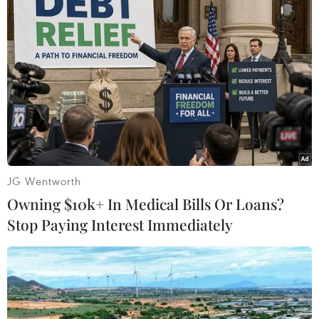
Giới chuyên gia kỳ vọng vào sự phục hồi
của kinh tế Mỹ trong năm tới
14/06/2020 03:32
Các chuyên gia kinh tế ước tính tỷ lệ thất nghiệp của Mỹ
ở mức 13,4% trong quý 2/2020, thấp hơn 2,7% so với
kết quả khảo sát hồi tháng 5/2020.
JG Wentworth
Owning $10k+ In Medical Bills Or Loans?
Stop Paying Interest Immediately