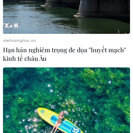
vietnamplus.vn
Hạn hán nghiêm trọng đe dọa "huyết mạch"
kinh tế châu Âu