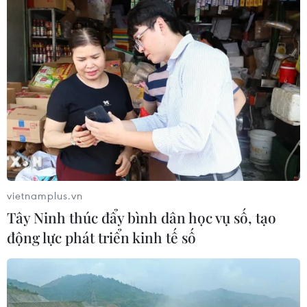
NAPAS và KiotViet hợp tác mở rộng
hệ sinh thái thanh toán VietQR
06/08/2026 14:03
BIDV chốt ngày chia 498 triệu cổ
phiếu, tăng vốn điều lệ lên 77.783 tỷ
đồng
vietnamplus.vn
06/08/2026 13:42
Tây Ninh thúc đẩy bình dân học vụ số, tạo
động lực phát triển kinh tế số
Hướng tới mục tiêu quy mô dự trữ
đạt 1% GDP vào năm 2030
06/08/2026 10:23