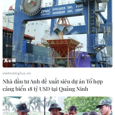
vietnamplus.vn
Nhà đầu tư Anh đề xuất siêu dự án Tổ hợp
cảng biển 18 tỷ USD tại Quảng Ninh