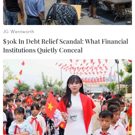
JG Wentworth
$30k In Debt Relief Scandal: What Financial
Institutions Quietly Conceal
Trụ sở Cục dự trữ liên bang Mỹ (Fed) tại Washington D.C., ngày
21/5/2020. (Ảnh: THX/TTXVN)
Cục Dự trữ Liên bang Mỹ (Fed) đã bổ sung 428
triệu USD để mua lại trái phiếu doanh nghiệp
đến giữa tháng 6/2020, với việc đầu tư vào