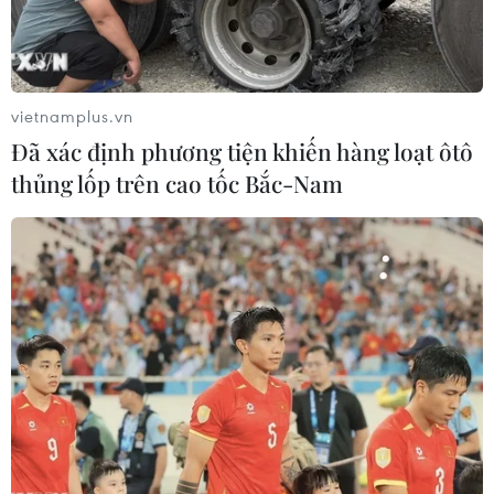
vietnamplus.vn
Đã xác định phương tiện khiến hàng loạt ôtô
thủng lốp trên cao tốc Bắc-Nam
Cuộc khủng hoảng thiếu hụt USD toàn cầu
dường như đã tới hồi kết
22/06/2020 11:43