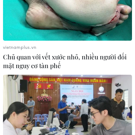
10/08/2026 04:35
Phim Việt lần thứ tư ghi dấu ấn tại
chương trình chiếu phim mùa Hè ở
Berlin
vietnamplus.vn
10/08/2026 02:28
Chủ quan với vết xước nhỏ, nhiều người đối
mặt nguy cơ tàn phế
Pháp bắt giữ 4 nghi phạm trộm đồng
hồ đắt tiền của du khách tại Saint-
Tropez
10/08/2026 01:09
Đan Mạch: Xả súng tại Holbaek,
nhiều người bị thương
10/08/2026 01:04