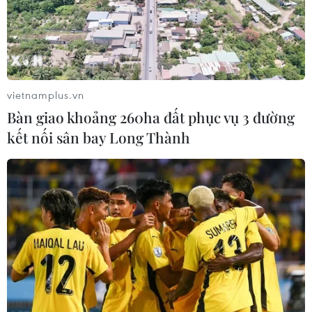
Xem thêm
vietnamplus.vn
Bàn giao khoảng 260ha đất phục vụ 3 đường
kết nối sân bay Long Thành
CƠ QUAN CHỦ QUẢN: THÔNG TẤN XÃ VIỆT NAM
Tổng Biên tập: TRẦN TIẾN DUẨN
Phó Tổng Biên tập: NGUYỄN THỊ TÁM, KHÚC THANH
THỦY
Sở hữu trí tuệ
Quy định sử dụng
RSS
Hỗ trợ
Ngôn ngữ
TTXVN