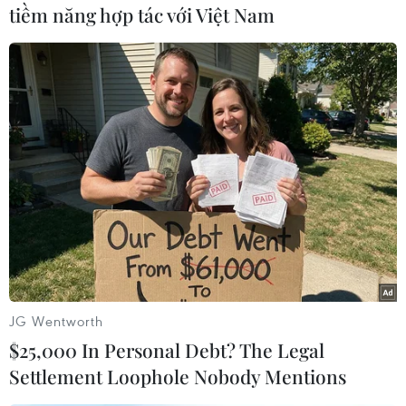
tiềm năng hợp tác với Việt Nam
#Thiết bị định vị
#Tấn công khủng bố
#Abdelilah Himich
#Abdelilah Himich
#Khủng bố ở Parí
#Nhà nước Hồi giáo IS
Bỉ
Pháp
Theo dõi VietnamPlus
JG Wentworth
$25,000 In Personal Debt? The Legal
Settlement Loophole Nobody Mentions