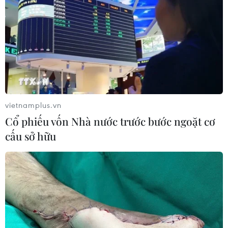
vietnamplus.vn
TIN CÙNG CHUYÊN MỤC
Cổ phiếu vốn Nhà nước trước bước ngoặt cơ
Tấn công gây nhiều thương vong tại
cấu sở hữu
Nga và Ukraine
10/08/2026 10:29
Châu Âu sẽ chứng kiến nhật thực
toàn phần hiếm có vào ngày 12/8