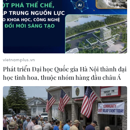
Tình báo Pháp: IS chuẩn bị có "chiến dịch
tấn công khủng bố"
19/05/2016 13:05
Người đứng đầu Cơ quan tình báo nội địa DGSI của
Pháp cảnh báo nhóm khủng bố Nhà nước Hồi giáo (IS)
tự xưng đang chuẩn bị tiến hành "chiến dịch tấn công
khủng bố" ở Pháp.
vietnamplus.vn
Phát triển Đại học Quốc gia Hà Nội thành đại
học tinh hoa, thuộc nhóm hàng đầu châu Á