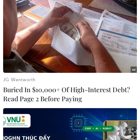
Tổng thống Pháp Hollande ngày 19/3 đã triệu tập các
bộ trưởng nội các chủ chốt và các quan chức an ninh
sau vụ bắt giữ Salah Abdeslam, nghi can đầu sỏ trong
loạt vụ tấn công khủng bố ở Paris.
JG Wentworth
Buried In $10,000+ Of High-Interest Debt?
Read Page 2 Before Paying