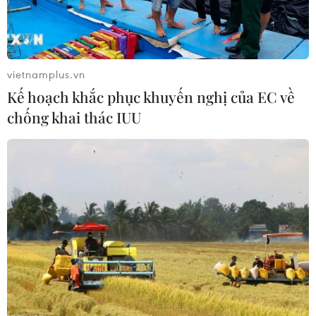
vietnamplus.vn
Kế hoạch khắc phục khuyến nghị của EC về
chống khai thác IUU
Loạt vụ tấn công ở Pháp, Đức: Hệ lụy từ
“văn hóa thù hận”
26/07/2016 05:18
Khi mâu thuẫn giữa người dân bản xứ và người nhập
cư, tâm lý bài ngoại và kỳ thị người Hồi giáo ở châu Âu
gia tăng, đó là lúc các tổ chức khủng bố dễ dàng lôi
kéo những đối tượng bất mãn.