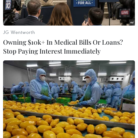
JG Wentworth
Owning $10k+ In Medical Bills Or Loans?
Stop Paying Interest Immediately
Quán càphê ở Paris sau vụ tấn công khủng bố tháng 11/2015.
(Nguồn: EPA)
AFP/AP đưa tin ngày 22/11, Bộ Ngoại giao Mỹ đã
liệt 3 thành viên cấp cao của tổ chức Nhà nước
Hồi giáo (IS) tự xưng vào danh sách các đối
tượng khủng bố bị theo dõi, trong đó có