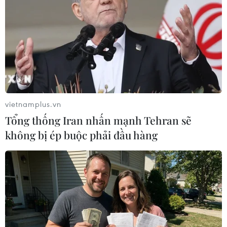
TIN LIÊN QUAN
vietnamplus.vn
Tổng thống Iran nhấn mạnh Tehran sẽ
không bị ép buộc phải đầu hàng
Ngân hàng JPMorgan bị điều tra vì thao
túng thị trường ngoại hối