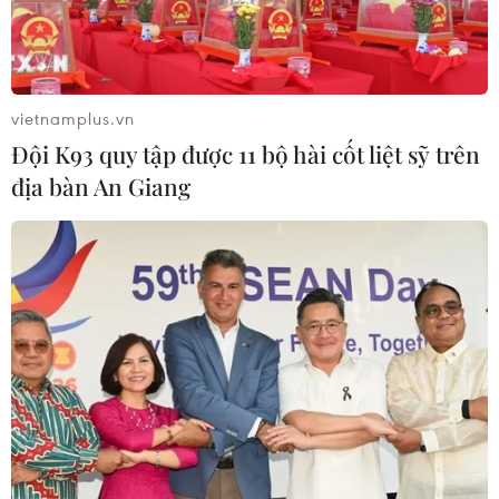
vietnamplus.vn
Đội K93 quy tập được 11 bộ hài cốt liệt sỹ trên
địa bàn An Giang
TIN CÙNG CHUYÊN MỤC
Cơ cấu lại vốn nhà nước tại doanh
nghiệp gắn với mục tiêu tăng trưởng
hai con số
07/08/2026 13:16
Bộ Tài chính: Thống nhất bốn
Chương trình mục tiêu quốc gia