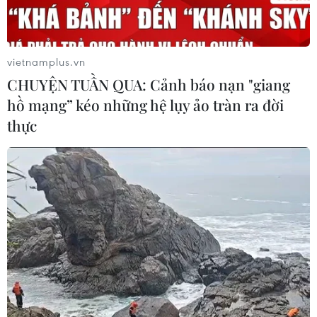
04/08/2026 14:11
vietnamplus.vn
Sửa Luật Trưng mua, trưng dụng tài
CHUYỆN TUẦN QUA: Cảnh báo nạn "giang
sản giải quyết vướng mắc trên thực
hồ mạng” kéo những hệ lụy ảo tràn ra đời
tiễn
thực
04/08/2026 13:10
Đề xuất 5 nhóm chính sách sửa đổi
Luật Trưng mua, trưng dụng tài sản
04/08/2026 11:56
UBS bị phạt 125 triệu USD vì vi phạm
luật chống rửa tiền