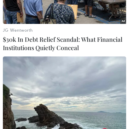
JG Wentworth
$30k In Debt Relief Scandal: What Financial
Institutions Quietly Conceal
(Nguồn: Getty Images)
Ngân hàng JPMorgan của Mỹ đã đồng ý nộp
phạt 260 triệu USD nhằm dàn xếp cáo buộc
tham nhũng liên quan đến việc tuyển dụng