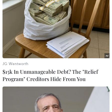
#Ngân hàng
#Hợp đồng kinh doanh
#Quan chức Trung Quốc
#Tuyển dụng người thân
#Ngân hàng JPMorgan
Mỹ
JG Wentworth
$15k In Unmanageable Debt? The "Relief
Program" Creditors Hide From You
Theo dõi VietnamPlus