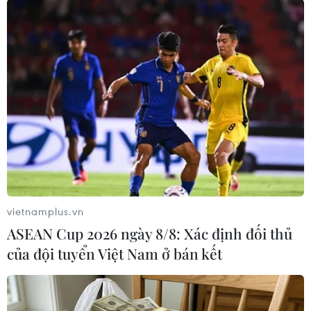
Tư pháp Mỹ cho rằng việc trao các cơ hội việc
làm có uy tín cho các cá nhân không đủ trình độ
nhằm trục lợi bị coi là hành vi tham nhũng.
Tuy không bị khởi kiện, 6 nhân viên tại chi
nhánh JPMorgan tại Hong Kong đã sa thải, cùng
với 23 người khác bị kỷ luật do có liên quan đến
chương trình tuyển dụng trên./.
(TTXVN/Vietnam+)
vietnamplus.vn
ASEAN Cup 2026 ngày 8/8: Xác định đối thủ
của đội tuyển Việt Nam ở bán kết