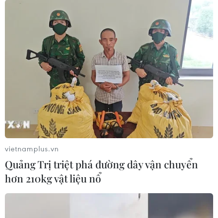
vietnamplus.vn
Quảng Trị triệt phá đường dây vận chuyển
hơn 210kg vật liệu nổ