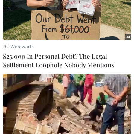
04/11/2014 05:17
Chính phủ Mỹ đã mở cuộc điều tra hình sự về thông tin
ngân hàng lớn nhất nước này JPMorgan thao túng thị
trường ngoại hối.
JG Wentworth
$25,000 In Personal Debt? The Legal
Settlement Loophole Nobody Mentions