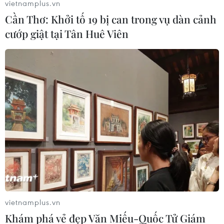
vietnamplus.vn
Cần Thơ: Khởi tố 19 bị can trong vụ dàn cảnh
cướp giật tại Tân Huê Viên
Tám ngân hàng lớn nhất của Mỹ có thể
phải tăng dự trữ vốn
28/09/2016 07:42
Tám ngân hàng lớn nhất của Mỹ với vai trò quan trọng
trong hệ thống tài chính toàn cầu cần tăng dự trữ vốn để
đảm bảo sự an toàn của cả hệ thống.
vietnamplus.vn
Khám phá vẻ đẹp Văn Miếu-Quốc Tử Giám