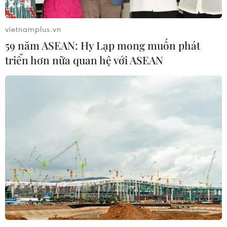
thành một tổng thể
07/08/2026 13:06
vietnamplus.vn
59 năm ASEAN: Hy Lạp mong muốn phát
Tháo gỡ dứt điểm vướng mắc hiện
triển hơn nữa quan hệ với ASEAN
hữu dự án Nhà máy điện hạt nhân
Ninh Thuận
07/08/2026 09:27
Masterise Homes đồng hành cùng
khách hàng trên toàn quốc với giải
pháp tài chính ưu việt
07/08/2026 08:39
Kho bạc Nhà nước: Thu ngân sách
đạt 1.896.176 tỷ đồng, bằng 74,96% dự