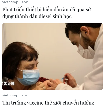
vietnamplus.vn
08/08/2026 03:50
Phát triển thiết bị biến dầu ăn đã qua sử
dụng thành dầu diesel sinh học
Canada, Mỹ đàm phán thỏa thuận
thương mại tạm thời nhằm hạ nhiệt
căng thẳng
07/08/2026 23:53
Tổng thống đắc cử của Colombia
Abelardo De La Espriella nhậm chức
07/08/2026 23:12
Mỹ chi hơn 2,2 tỷ USD mua thêm 4
vietnamplus.vn
trung tâm giam giữ người nhập cư
Thị trường vaccine thế giới chuyển hướng