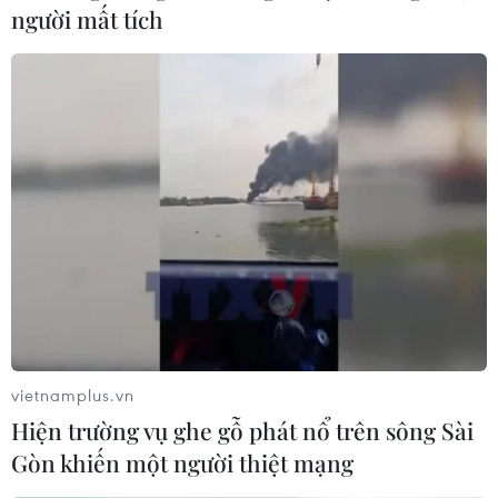
người mất tích
Ukraine mất 500 triệu USD mỗi tháng nếu
Thỏa thuận Ngũ cốc đổ vỡ
16/07/2023 10:29
Từ tháng 8/2022 đến tháng 6/2023, Ukraine đã xuất
khẩu 50,6 triệu tấn ngũ cốc, tổng trị giá 9,8 tỷ USD. Nếu
Thỏa thuận Ngũ cốc không được gia hạn, Ukraine có
thể thiệt hại 500 triệu USD/tháng.
vietnamplus.vn
Hiện trường vụ ghe gỗ phát nổ trên sông Sài
Gòn khiến một người thiệt mạng