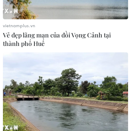
dọa của IS đối với hòa bình, an ninh
quốc tế
05/08/2026 23:15
vietnamplus.vn
Vẻ đẹp lãng mạn của đồi Vọng Cảnh tại
Mỹ hoàn trả khoảng 100 tỷ USD thuế
thành phố Huế
quan sau phán quyết của Tòa án Tối
cao
05/08/2026 22:58
Tổng Bí thư, Chủ tịch nước tiếp Tư
lệnh Bộ Chỉ huy Thái Bình Dương
Hoa Kỳ
05/08/2026 12:29
Mỹ truy tố đối tượng bị bắt tại sân