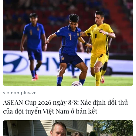
Anh."./.
(TTXVN/Vietnam+)
vietnamplus.vn
ASEAN Cup 2026 ngày 8/8: Xác định đối thủ
của đội tuyển Việt Nam ở bán kết
#Thỏa thuận Ngũ cốc Biển Đen
#Sáng kiến Ngũ cốc Biển Đen
#cung cấp ngũ cốc