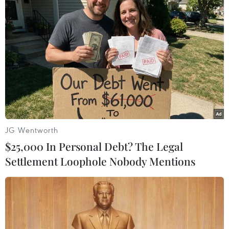
#thỏa thuận ngũ cốc
#tình hình ở Ukraine
Nga
Ukraine
Theo dõi VietnamPlus
JG Wentworth
$25,000 In Personal Debt? The Legal
Settlement Loophole Nobody Mentions
TIN LIÊN QUAN