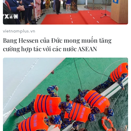
chỉ sau khi tất cả những cam kết mà các đối tác đưa ra
với Moskva được thực hiện.
vietnamplus.vn
Bang Hessen của Đức mong muốn tăng
cường hợp tác với các nước ASEAN
Thổ Nhĩ Kỳ: Nga đã nhất trí gia hạn Thỏa
thuận ngũ cốc Biển Đen