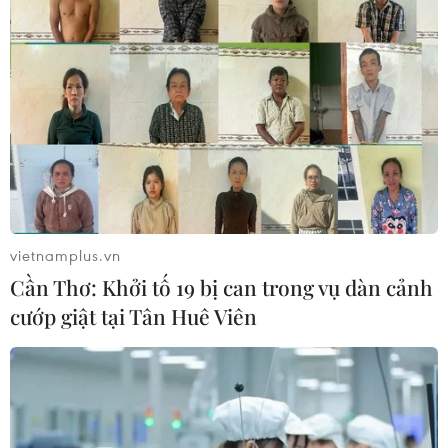
vietnamplus.vn
Cần Thơ: Khởi tố 19 bị can trong vụ dàn cảnh
cướp giật tại Tân Huê Viên