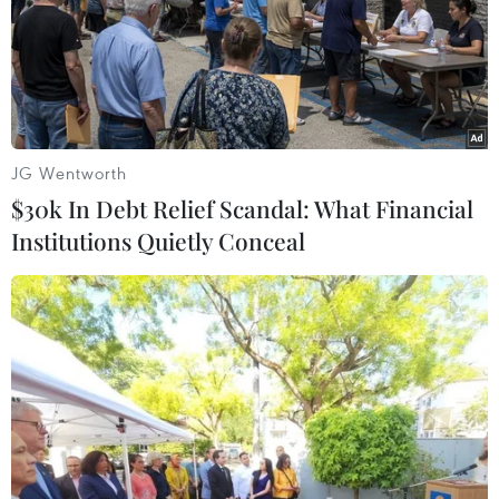
JG Wentworth
$30k In Debt Relief Scandal: What Financial
Institutions Quietly Conceal
Ông Putin tái khẳng định lập trường cứng
rắn về Thỏa thuận ngũ cốc
14/07/2023 11:21
Tổng thống Nga Vladimir Putin cho biết sẵn sàng xem
xét vấn đề gia hạn Thỏa thuận ngũ cốc Biển Đen nhưng