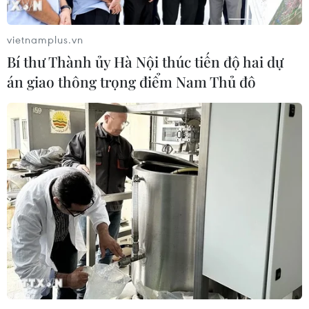
vietnamplus.vn
Bí thư Thành ủy Hà Nội thúc tiến độ hai dự
án giao thông trọng điểm Nam Thủ đô
TIN CÙNG CHUYÊN MỤC
Thượng viện Mỹ thông qua luật ngân
sách tránh nguy cơ chính phủ đóng
cửa
08/08/2026 13:31
Thượng viện Mỹ thông qua dự luật
trừng phạt Nga