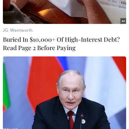
JG Wentworth
Buried In $10,000+ Of High-Interest Debt?
Read Page 2 Before Paying
Lúa mỳ được chuyển lên tàu tại cảng quốc tế Rostov-on-Don để
vận chuyển tới Thổ Nhĩ Kỳ. (Ảnh: AFP/TTXVN)
Ngày 16/7, trả lời phỏng vấn kênh truyền hình
CBS, Cố vấn An ninh Quốc gia Mỹ Jake Sullivan
cho hay chính quyền Mỹ đã chuẩn bị cho khả
năng Nga không gia hạn Sáng kiến Ngũ cốc
Biển Đen, và Washington đang hợp tác chặt chẽ