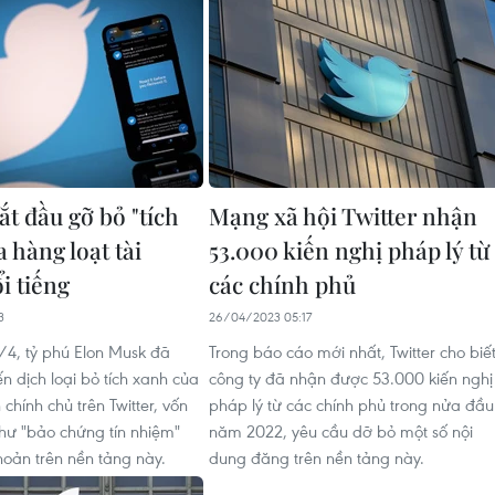
ắt đầu gỡ bỏ "tích
Mạng xã hội Twitter nhận
 hàng loạt tài
53.000 kiến nghị pháp lý từ
i tiếng
các chính phủ
3
26/04/2023 05:17
4, tỷ phú Elon Musk đã
Trong báo cáo mới nhất, Twitter cho biế
ến dịch loại bỏ tích xanh của
công ty đã nhận được 53.000 kiến nghị
 chính chủ trên Twitter, vốn
pháp lý từ các chính phủ trong nửa đầu
ư "bảo chứng tín nhiệm"
năm 2022, yêu cầu dỡ bỏ một số nội
hoản trên nền tảng này.
dung đăng trên nền tảng này.