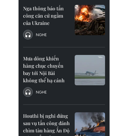
Nga thông báo tấn
công căn cứ ngầm
của Ukraine
NGHE
Mưa dông khiến
hàng chục chuyến
bay tới Nội Bài
không thể hạ cánh
NGHE
Houthi bị nghi đứng
sau vụ tấn công đánh
chìm tàu hàng Ấn Độ