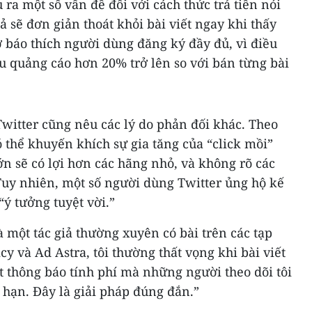
ra một số vấn đề đối với cách thức trả tiền nói
ả sẽ đơn giản thoát khỏi bài viết ngay khi thấy
tờ báo thích người dùng đăng ký đầy đủ, vì điều
u quảng cáo hơn 20% trở lên so với bán từng bài
Twitter cũng nêu các lý do phản đối khác. Theo
ó thể khuyến khích sự gia tăng của “click mồi”
n sẽ có lợi hơn các hãng nhỏ, và không rõ các
. Tuy nhiên, một số người dùng Twitter ủng hộ kế
“ý tưởng tuyệt vời.”
à một tác giả thường xuyên có bài trên các tạp
cy và Ad Astra, tôi thường thất vọng khi bài viết
 thông báo tính phí mà những người theo dõi tôi
 hạn. Đây là giải pháp đúng đắn.”