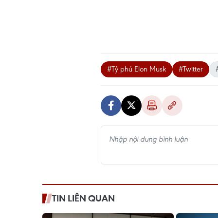
#Tỷ phú Elon Musk
#Twitter
TIN LIÊN QUAN