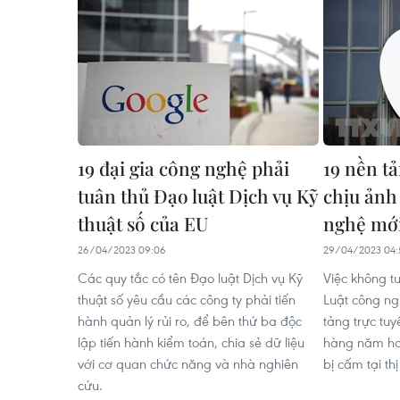
19 đại gia công nghệ phải
19 nền tả
tuân thủ Đạo luật Dịch vụ Kỹ
chịu ảnh
thuật số của EU
nghệ mới
26/04/2023 09:06
29/04/2023 04:
Các quy tắc có tên Đạo luật Dịch vụ Kỹ
Việc không t
thuật số yêu cầu các công ty phải tiến
Luật công ng
hành quản lý rủi ro, để bên thứ ba độc
tảng trực tu
lập tiến hành kiểm toán, chia sẻ dữ liệu
hàng năm hoặ
với cơ quan chức năng và nhà nghiên
bị cấm tại th
cứu.