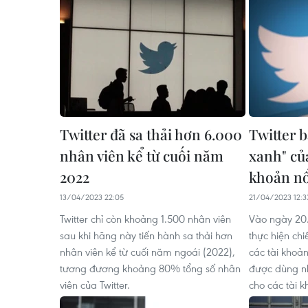
Twitter đã sa thải hơn 6.000
Twitter b
nhân viên kể từ cuối năm
xanh" của
2022
khoản nổ
13/04/2023 22:05
21/04/2023 12:3
Twitter chỉ còn khoảng 1.500 nhân viên
Vào ngày 20/
sau khi hãng này tiến hành sa thải hơn
thực hiện chi
nhân viên kể từ cuối năm ngoái (2022),
các tài khoản
tương đương khoảng 80% tổng số nhân
được dùng nh
viên của Twitter.
cho các tài k