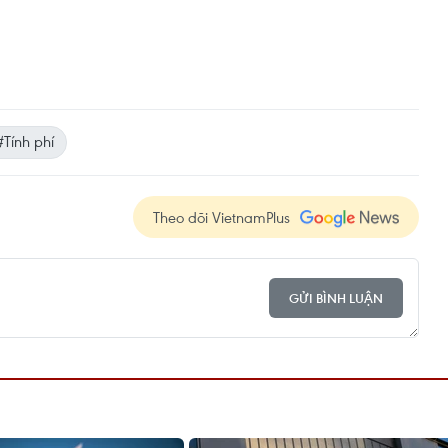
#Tính phí
Theo dõi VietnamPlus
GỬI BÌNH LUẬN