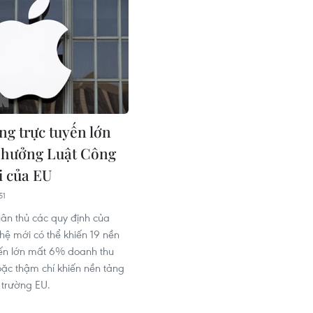
ng trực tuyến lớn
 hưởng Luật Công
 của EU
51
uân thủ các quy định của
hệ mới có thể khiến 19 nền
yến lớn mất 6% doanh thu
c thậm chí khiến nền tảng
ị trường EU.