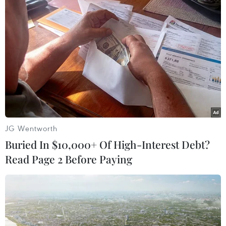
Đưa quan hệ Việt Nam-Australia phát
triển sâu sắc, thực chất, hiệu quả
hơn
08/08/2026 05:13
59 năm ASEAN: Lá cờ ASEAN lần đầu
tỏa sáng trên biểu tượng lịch sử của
Ấn Độ
JG Wentworth
08/08/2026 04:29
Buried In $10,000+ Of High-Interest Debt?
Read Page 2 Before Paying
Thương mại Việt Nam-Australia
hướng tới những động lực tăng
trưởng mới
08/08/2026 03:29