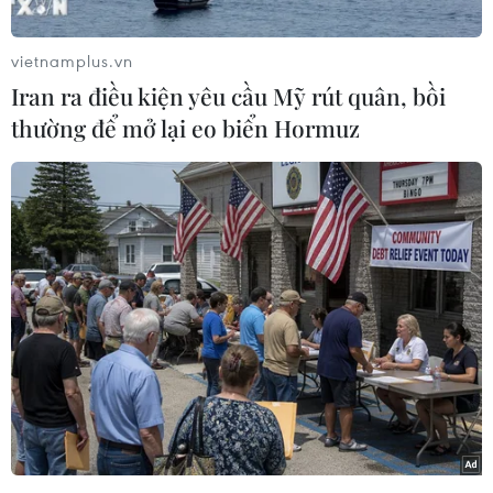
thốngphóng ngư lôi 533mm cùng 4 hệ thống
phóng ngư lôi 650mm./.
vietnamplus.vn
Iran ra điều kiện yêu cầu Mỹ rút quân, bồi
(TTXVN/Vietnam+)
thường để mở lại eo biển Hormuz