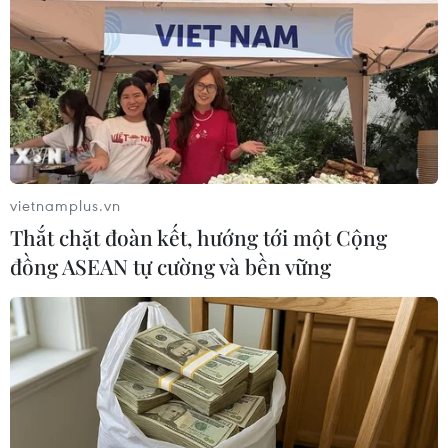
Tây Ban Nha: 100 người thiệt mạng
trong vụ vượt biển ồ ạt vào Ceuta
06/08/2026 16:03
Đức tuyên án chung thân đối tượng
gây vụ lao xe vào đám đông ở
Munich
vietnamplus.vn
06/08/2026 15:57
Thắt chặt đoàn kết, hướng tới một Cộng
đồng ASEAN tự cường và bền vững
Nga thúc đẩy đa dạng hóa tuyến vận
tải kết nối châu Á qua Ấn Độ Dương
06/08/2026 15:34
Italy và Hy Lạp trở thành điểm nóng