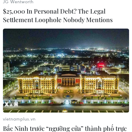
JG Wentworth
$25,000 In Personal Debt? The Legal
Settlement Loophole Nobody Mentions
#Nga
#Thuyền trưởng Kuznestov
#Tìm thấy
#Mất tích
Nga
Theo dõi VietnamPlus
vietnamplus.vn
Bắc Ninh trước “ngưỡng cửa” thành phố trực