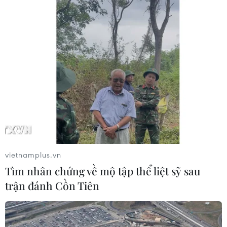
Tàu chở hàng của Thổ Nhĩ Kỳ bị tấn
công trên Biển Đen
04/08/2026 05:54
Vì sao Google khiến Mỹ và
EU đối đầu về chủ quyền số?
04/08/2026 04:13
vietnamplus.vn
Xem thêm
Tìm nhân chứng về mộ tập thể liệt sỹ sau
trận đánh Cồn Tiên