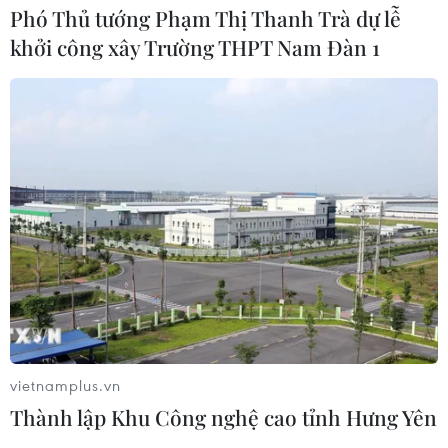
Phó Thủ tướng Phạm Thị Thanh Trà dự lễ
khởi công xây Trường THPT Nam Đàn 1
Liên hợp quốc: Xung đột Ukraine trải
qua tháng đẫm máu nhất
05/08/2026 23:47
Đức điều tra vụ UAV gắn thuốc nổ
xuất hiện tại sân bay
05/08/2026 23:43
Bất ổn địa chính trị kìm hãm tăng
trưởng Eurozone
vietnamplus.vn
05/08/2026 22:59
Thành lập Khu Công nghệ cao tỉnh Hưng Yên