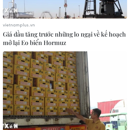
Nga cảnh báo các hệ thống phòng không nước này sẵn
sàng bắn hạ máy bay ném bom B-1B của Không quân
Mỹ bay gần biên giới Nga.
vietnamplus.vn
Giá dầu tăng trước những lo ngại về kế hoạch
mở lại Eo biển Hormuz