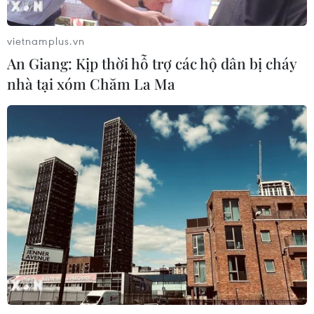
Phó Tổng Biên tập: NGUYỄN THỊ TÁM, KHÚC THANH
THỦY
vietnamplus.vn
An Giang: Kịp thời hỗ trợ các hộ dân bị cháy
Sở hữu trí tuệ
Quy định sử dụng
nhà tại xóm Chăm La Ma
RSS
Hỗ trợ
Ngôn ngữ
TTXVN
Dịch vụ tin
Quảng cáo
Liên hệ
Giấy phép số: 1374/GP-BTTTT do Bộ Thông tin và Truyền thông
cấp ngày 11/9/2008.
Quảng cáo: Phó TBT Nguyễn Thị Tám: 093.5958688, Email:
tamvna@gmail.com