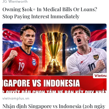
JG Wentworth
Owning $10k+ In Medical Bills Or Loans?
Stop Paying Interest Immediately
#Máy bay chiến đấu Nga
#Máy bay ném bom Mỹ
#Su-30
#Su-35
#MiG-31
Mỹ
Nga
vietnamplus.vn
Theo dõi VietnamPlus
Nhận định Singapore vs Indonesia (20h ngày