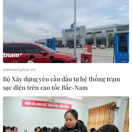
vietnamplus.vn
Bộ Xây dựng yêu cầu đầu tư hệ thống trạm
sạc điện trên cao tốc Bắc-Nam
TIN CÙNG CHUYÊN MỤC
Liên hợp quốc kêu gọi chấm dứt tấn