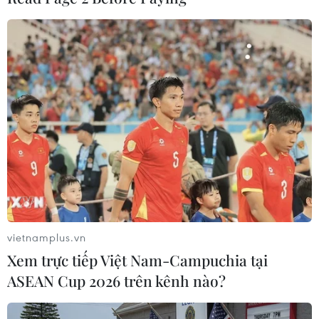
The Diplomat: Máy bay ném bom B-52H
của Mỹ bay qua Biển Hoa Đông
31/01/2019 03:00
Hai máy bay ném bom chiến lược B-52H của lực lượng
này đã bay qua Biển Hoa Đông và Biển Nhật Bản hôm
28/1 để thực hiện một nhiệm vụ kéo dài 11 giờ đồng hồ.
vietnamplus.vn
Xem trực tiếp Việt Nam-Campuchia tại
ASEAN Cup 2026 trên kênh nào?