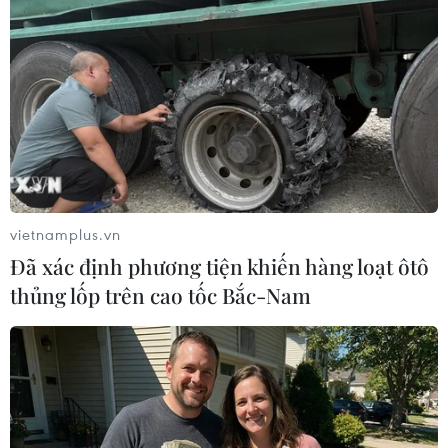
Máy bay không người lái của Mỹ trinh sát
gần biên giới Nga
vietnamplus.vn
12/04/2019 14:40
Đã xác định phương tiện khiến hàng loạt ôtô
Một máy bay không người lái (UAV) chiến lược RQ-4B-
thủng lốp trên cao tốc Bắc-Nam
40 Global Hawk của Không quân Mỹ đã thực hiện
chuyến bay do thám gần biên giới tỉnh Kaliningrad ở
phía Tây nước Nga.