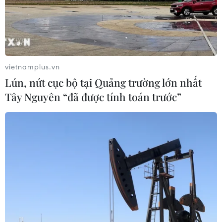
vietnamplus.vn
Lún, nứt cục bộ tại Quảng trường lớn nhất
Tây Nguyên “đã được tính toán trước”
Nga cảnh báo sẵn sàng bắn hạ máy bay
ném bom chiến lược Mỹ
01/06/2020 22:48