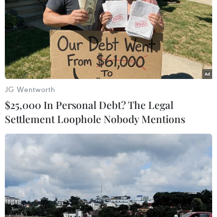
JG Wentworth
$25,000 In Personal Debt? The Legal
Settlement Loophole Nobody Mentions
Nga theo dõi chặt chẽ tàu Mỹ hoạt động
tại Biển Đen
16/09/2019 00:34
Các tàu thuộc Hạm đội Biển Đen của Nga đang theo
dõi chặt chẽ tàu USNS Yuma của Hải quân Mỹ vừa tiến
vào Biển Đen qua Eo biển Bosporus đêm 14/9.