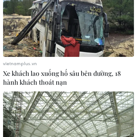
trong lịch sử
04/08/2026 15:17
Tây Ban Nha phát trực tiếp nhật thực
toàn phần từ độ cao 9.000 m
04/08/2026 13:23
vietnamplus.vn
Xe khách lao xuống hố sâu bên đường, 18
hành khách thoát nạn
Tàu chở hàng của Thổ Nhĩ Kỳ bị tấn
công trên Biển Đen
04/08/2026 05:54
Vì sao Google khiến Mỹ và
EU đối đầu về chủ quyền số?