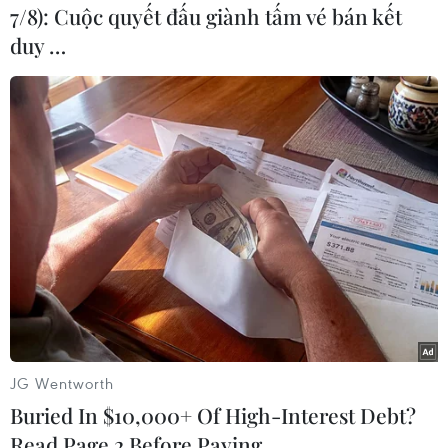
7/8): Cuộc quyết đấu giành tấm vé bán kết
duy …
TIN LIÊN QUAN
JG Wentworth
Buried In $10,000+ Of High-Interest Debt?
Read Page 2 Before Paying