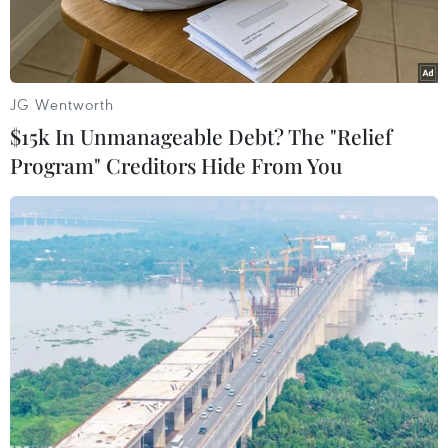
JG Wentworth
$15k In Unmanageable Debt? The "Relief
Program" Creditors Hide From You
Hình ảnh máy bay B-52H của Mỹ bay trên biển Okhotsk
(Nguồn: dailymail.co.uk)
Bộ Quốc phòng Nga ngày 19/6 cho biết Nga đã
điều 3 máy bay chiến đấu Su-30, Su-35 và MiG-
31 tới chặn 2 máy bay ném bom chiến lược B-
52H của Mỹ bay trên Biển Okhotsk, ngoài khơi
bờ biển Viễn Đông của Nga.