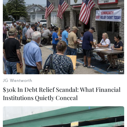
Nga cáo buộc máy bay ném bom của Mỹ
gây leo thang căng thẳng
21/03/2019 12:53
Điện Kremlin cũng cho biết đã triển khai các máy bay
chiến đấu để chặn một chiếc máy bay ném bom chiến
lược B-52 của Mỹ sau khi máy bay này bắt đầu hướng
về phía biên giới Nga.
JG Wentworth
$30k In Debt Relief Scandal: What Financial
Institutions Quietly Conceal