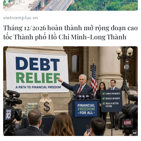
Động thái trên diễn ra ngay sau khi thiết bị
kiểm soát không phận của Nga đã phát hiện hai
vietnamplus.vn
máy bay Mỹ nói trên khi những máy bay này
Tháng 12/2026 hoàn thành mở rộng đoạn cao
bay trên vùng biển trung lập trên Biển Okhotsk,
tốc Thành phố Hồ Chí Minh-Long Thành
gần sát hải phận nước Nga.
Trước đó, Moskva ngày 17/6 cũng thông báo Mỹ
đã điều máy bay chiến đấu tới áp sát 4 máy bay
ném bom có khả năng mang đầu đạn hạt nhân
Tupolev Tu-95MS của Nga, khi những máy bay
này thực hiện một sứ mệnh theo kế hoạch ở khu
vực gần biên giới Mỹ./.
(TTXVN/Vietnam+)