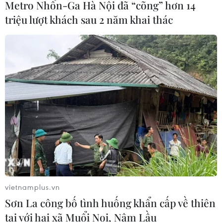
Metro Nhổn-Ga Hà Nội đã “cõng” hơn 14
triệu lượt khách sau 2 năm khai thác
vietnamplus.vn
Sơn La công bố tình huống khẩn cấp về thiên
tai với hai xã Muổi Nọi, Nậm Lầu