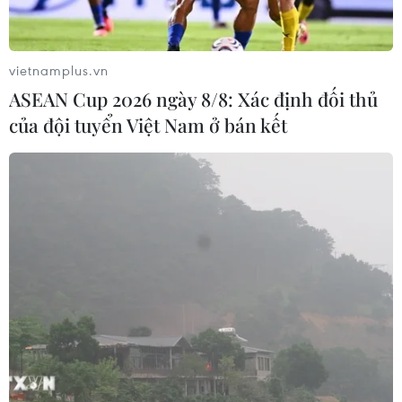
vietnamplus.vn
ASEAN Cup 2026 ngày 8/8: Xác định đối thủ
của đội tuyển Việt Nam ở bán kết
Nga đưa 2 hệ thống tên lửa đến quần đảo
tranh chấp với Nhật Bản
22/11/2016 08:20
Nga đã đưa 2 hệ thống tên lửa phòng thủ bờ biển di