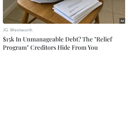
JG Wentworth
$15k In Unmanageable Debt? The "Relief
Program" Creditors Hide From You
Tổ hợp tên lửa Bastion. Ảnh minh họa. (Nguồn: Military-
Today.com)
Việc Nga triển khai các tổ hợp tên lửa đến khu
vực quần đảo Nam Kuril (mà Nhật Bản gọi là
Vùng lãnh thổ phương Bắc) là có cơ sở nhưng
không ảnh hưởng đến các cuộc đàm phán với