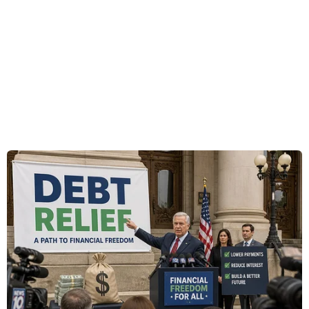
Tokyo, trong đó có vấn đề ký hiệp ước hòa bình.
Thư ký báo chí của Tổng thống Nga, ông Dmitry
Peskov đã đưa ra tuyên bố trên sau khi truyền
thông đại chúng đưa tin Moskva triển khai các
tổ hợp tên lửa bảo vệ bờ biển "Bastion" và "Bal"
đến 2 đảo nhỏ Iturup và Kunashir mà phía Nhật
Bản lần lượt gọi là Etorofu và Kunashiri ở khu
vực quần đảo tranh chấp trên giữa hai nước.
Ông Peskov nhấn mạnh theo quan điểm của
Nga, việc Moskva triển khai các tổ hợp tên lửa
bảo vệ bờ biển đến khu vực quần đảo trên
không ảnh hưởng đến xu thế hiện nay trong
mối quan hệ song phương với Nhật Bản, cụ thể
là kế hoạch chuẩn bị cho chuyến thăm Nhật Bản