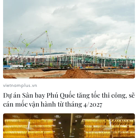
tranh chấp đảo với Nga
18/11/2016 13:12
Hiện chưa có sự thay đổi nào về lập trường của chính
phủ Nhật trong việc tìm kiếm sự trao trả 4 hòn đảo
Tokyo gọi là Vùng Lãnh thổ Phương Bắc mà Nga đang
kiểm soát và gọi là quần đảo Nam Kuril.
vietnamplus.vn
Dự án Sân bay Phú Quốc tăng tốc thi công, sẽ
cán mốc vận hành từ tháng 4/2027