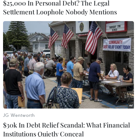
$25,000 In Personal Debt? The Legal
Settlement Loophole Nobody Mentions
#Du lịch Nhật Bản
#Nam Kuril
#Quần đảo tranh chấp
#Tên lửa
#Đàm phán
#Vladimir Putin
#Shinzo Abe
Nga
Nhật Bản
JG Wentworth
Theo dõi VietnamPlus
$30k In Debt Relief Scandal: What Financial
Institutions Quietly Conceal