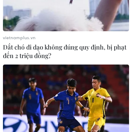
vietnamplus.vn
Dắt chó đi dạo không đúng quy định, bị phạt
đến 2 triệu đồng?
Thủ tướng Nhật Bản: Không dễ ký thỏa
thuận hòa bình với Nga
22/11/2016 03:56
Thủ tướng Nhật Bản Shinzo Abe tuyên bố không dễ để
ký thỏa thuận hòa bình với Nga mặc dù có thiện chí
trong việc xúc tiến đối thoại giữa hai nước.