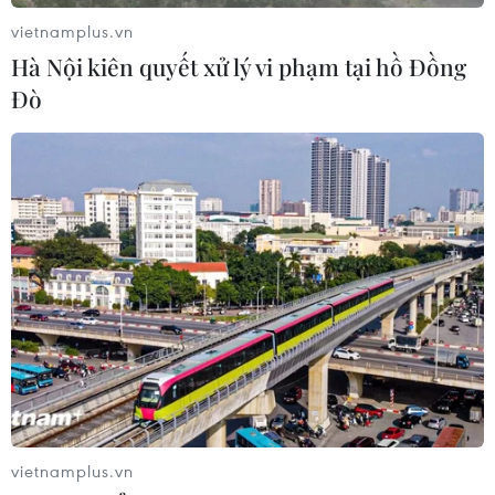
động hiện đại nhất “Bal” và “Bastion” đến quần đảo
Nam Kuril do Moskva kiểm soát song Nhật Bản cũng
vietnamplus.vn
tuyên bố chủ quyền.
Hà Nội kiên quyết xử lý vi phạm tại hồ Đồng
Đò
vietnamplus.vn