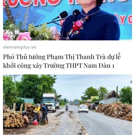
vietnamplus.vn
Phó Thủ tướng Phạm Thị Thanh Trà dự lễ
khởi công xây Trường THPT Nam Đàn 1
Liên minh châu Âu đề xuất cấm nhập
khẩu nhiên liệu sản xuất từ dầu thô Nga
11/06/2025 11:33
Liên minh châu Âu đang có kế hoạch mới sẽ tiến xa hơn