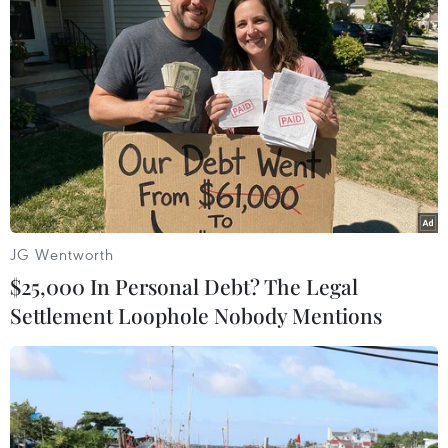
#Xuất khẩu
#Mức thuế
#Nga-Ukraine
#Dầu hướng dương
Nga
Theo dõi VietnamPlus
JG Wentworth
$25,000 In Personal Debt? The Legal
Settlement Loophole Nobody Mentions
TIN LIÊN QUAN