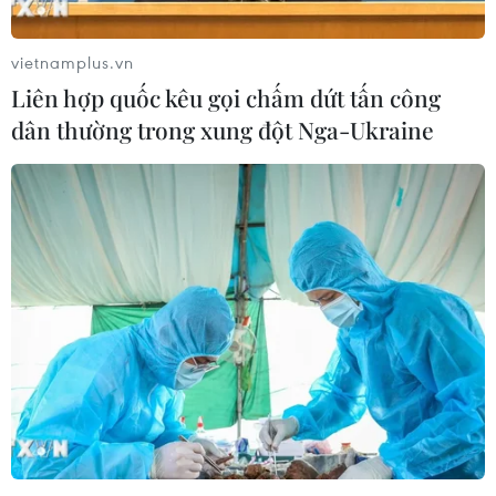
trong quý đầu năm giảm gần 50%
26/03/2025 12:59
vietnamplus.vn
Trong thời gian này, lượng than do Nga vận chuyển qua
Liên hợp quốc kêu gọi chấm dứt tấn công
đường biển đến Trung Quốc trung bình đạt 251.000 tấn
dân thường trong xung đột Nga-Ukraine
mỗi tuần, giảm mạnh so với 534.000 tấn của cùng kỳ
năm trước.