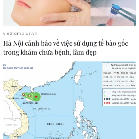
Phòng vệ thương mại và bài học
"chuẩn bị kỹ-thắng lớn" của doanh
nghiệp Việt
vietnamplus.vn
07/08/2026 01:14
Hà Nội cảnh báo về việc sử dụng tế bào gốc
trong khám chữa bệnh, làm đẹp
Giá dầu tăng vọt do Iran xem xét cấm
tàu Mỹ và Israel qua eo biển Hormuz
07/08/2026 00:45
Giá vàng thế giới quay đầu giảm nhẹ
do áp lực chốt lời
07/08/2026 00:31