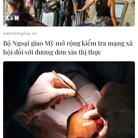
Giá vàng ngày 6/8: Bảng giá tại các
công ty vàng bạc đá quý
06/08/2026 01:54
vietnamplus.vn
Bộ Ngoại giao Mỹ mở rộng kiểm tra mạng xã
hội đối với đương đơn xin thị thực
Giá dầu thô biến động nhẹ khi triển
vọng đàm phán Trung Đông vẫn khó
đoán
06/08/2026 00:26
Xem thêm