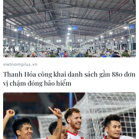
vietnamplus.vn
Thanh Hóa công khai danh sách gần 880 đơn
vị chậm đóng bảo hiểm