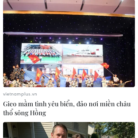
sang 11 thị trường mới trong năm
qua.
(TTXVN/Vietnam+)
vietnamplus.vn
Gieo mầm tình yêu biển, đảo nơi miền châu
thổ sông Hồng