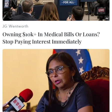
JG Wentworth
Owning $10k+ In Medical Bills Or Loans?
Stop Paying Interest Immediately
Cảng hàng hóa Vladivostok ở vùng Viễn Đông của Nga. (Ảnh:
AFP/TTXVN)
Nga, một trong những nước sản xuất và xuất
khẩu dầu hướng dương hàng đầu thế giới, ngày
25/7 đã tạm dừng áp dụng mức thuế xuất khẩu