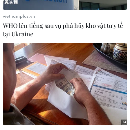
vietnamplus.vn
WHO lên tiếng sau vụ phá hủy kho vật tư y tế
tại Ukraine
Từ năm 2015, ngày 21/6 được chọn là Ngày quốc
tế Yoga nhằm tôn vinh lợi ích của Yoga đối với
sức khỏe của con người. Các sự kiện, hoạt động
của Ngày quốc tế Yoga đã góp phần thúc đẩy
việc tập luyện Yoga vì sức khỏe và hạnh phúc
trên toàn thế giới, được tất cả các nền văn hóa