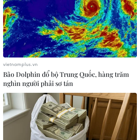
trình nuôi dưỡng con từ trong bụng mẹ.
vietnamplus.vn
Bão Dolphin đổ bộ Trung Quốc, hàng trăm
nghìn người phải sơ tán
Gắn kết cộng đồng lao động Việt Nam ở
Hàn Quốc vì sức khỏe và đoàn kết
08/06/2025 14:56