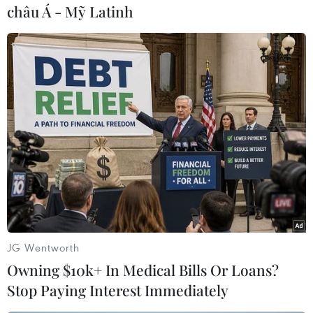
châu Á - Mỹ Latinh
#Ngày quốc tế Yoga
#Yoga
#sức khỏe cộng đồng
Theo dõi VietnamPlus
TIN LIÊN QUAN
JG Wentworth
Owning $10k+ In Medical Bills Or Loans?
Stop Paying Interest Immediately