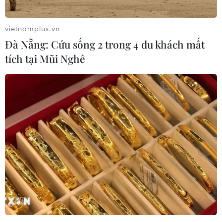
03/08/2026 07:42
vietnamplus.vn
Đà Nẵng: Cứu sống 2 trong 4 du khách mất
Xem thêm
tích tại Mũi Nghê
CƠ QUAN CHỦ QUẢN: THÔNG TẤN XÃ VIỆT NAM
Tổng Biên tập: TRẦN TIẾN DUẨN
Phó Tổng Biên tập: NGUYỄN THỊ TÁM, KHÚC THANH
THỦY
Sở hữu trí tuệ
Quy định sử dụng
RSS
Hỗ trợ