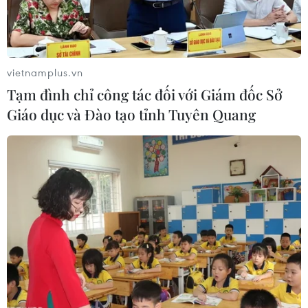
Việt Nam đóng góp chủ
động, tích cực, thực chất hơn cho
Cộng đồng ASEAN
vietnamplus.vn
08/08/2026 14:03
Tạm đình chỉ công tác đối với Giám đốc Sở
Giáo dục và Đào tạo tỉnh Tuyên Quang
Ca vi phẫu ghép da
đầu hiếm gặp giúp bệnh nhân phục
hồi sau 10 năm
08/08/2026 03:52
Những tư duy mới về
phát triển quốc gia biển mạnh
07/08/2026 23:55