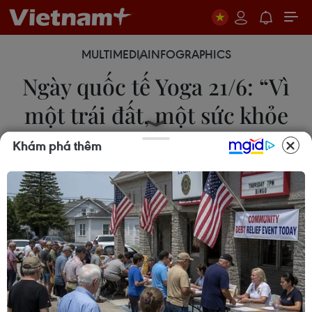
MULTIMEDIA
INFOGRAPHICS
Ngày quốc tế Yoga 21/6: “Vì
một trái đất, một sức khỏe
chung”
Khám phá thêm
21/06/2025 01:09
Ngày 21/6 được chọn là Ngày quốc tế Yoga nhằm
tôn vinh lợi ích của Yoga đối với sức khỏe con
người, khuyến khích tập luyện trên toàn thế giới, để
phòng ngừa bệnh tật và giúp gắn kết cộng đồng.