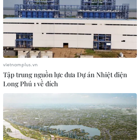
2/2026
04/08/2026 07:04
Kinh tế Việt Nam 7
tháng năm 2026 có nhiều tín hiệu
tích cực
04/08/2026 04:34
vietnamplus.vn
Tập trung nguồn lực đưa Dự án Nhiệt điện
7 tháng năm 2026:
Long Phú 1 về đích
Tổng kim ngạch xuất, nhập khẩu
hàng hóa tăng 28,1%
04/08/2026 04:15
APEC 2027: Chi tiết
tuyến tàu điện nhẹ LRT đầu tiên tại