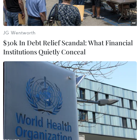
JG Wentworth
$30k In Debt Relief Scandal: What Financial
Institutions Quietly Conceal