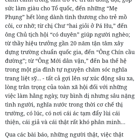
sức làm giàu cho Tổ quốc, đến những “Mẹ
Phụng” hết lòng dành tình thương cho trẻ mồ
côi, cơ nhỡ; từ chị Chư “hai giỏi ở Pá Hu,” đến
ông Chủ tịch hội “có duyên” giúp người nghèo;
từ thầy hiệu trưởng gần 20 năm tận tâm xây
dựng trường chuẩn quốc gia, đến “Ông Chín cầu
đường”; từ “Ông Mới dân vận,” đến ba thế hệ
trong một gia đình tự nguyện chăm sóc nghĩa
trang liệt sỹ… - tất cả gợi lên sự xúc động sâu xa,
lòng trân trọng của toàn xã hội đối với những
việc làm hằng ngày, tuy bình dị nhưng sâu nặng
tình người, nghĩa nước trong thời cơ chế thị
trường, có lúc, có nơi cái ác tạm đẩy lùi cái
thiện, cái giả và cái thật rất khó phân minh…
Qua các bài báo, những người thật, việc thật