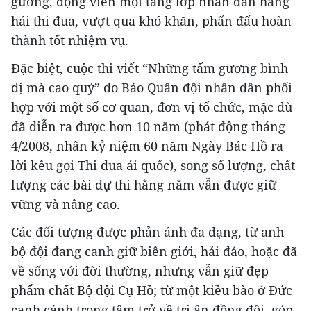
gương, động viên mọi tầng lớp nhân dân hăng
hái thi đua, vượt qua khó khăn, phấn đấu hoàn
thành tốt nhiệm vụ.
Đặc biệt, cuộc thi viết “Những tấm gương bình
dị mà cao quý” do Báo Quân đội nhân dân phối
hợp với một số cơ quan, đơn vị tổ chức, mặc dù
đã diễn ra được hơn 10 năm (phát động tháng
4/2008, nhân kỷ niệm 60 năm Ngày Bác Hồ ra
lời kêu gọi Thi đua ái quốc), song số lượng, chất
lượng các bài dự thi hằng năm vẫn được giữ
vững và nâng cao.
Các đối tượng được phản ánh đa dạng, từ anh
bộ đội đang canh giữ biên giới, hải đảo, hoặc đã
về sống với đời thường, nhưng vẫn giữ đẹp
phẩm chất Bộ đội Cụ Hồ; từ một kiều bào ở Đức
canh cánh trong tâm trở về tri ân đồng đội, góp