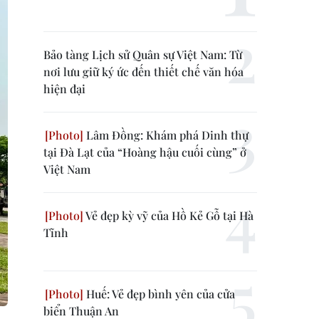
Bảo tàng Lịch sử Quân sự Việt Nam: Từ
nơi lưu giữ ký ức đến thiết chế văn hóa
hiện đại
Lâm Đồng: Khám phá Dinh thự
tại Đà Lạt của “Hoàng hậu cuối cùng” ở
Việt Nam
Vẻ đẹp kỳ vỹ của Hồ Kẻ Gỗ tại Hà
Tĩnh
Huế: Vẻ đẹp bình yên của cửa
biển Thuận An