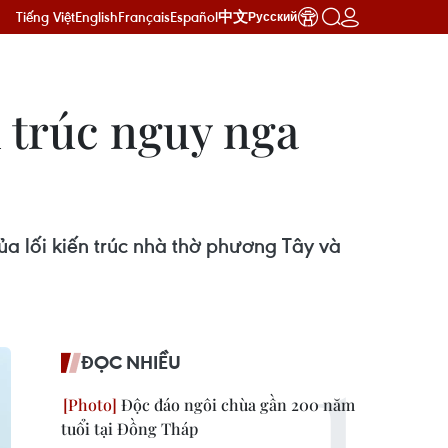
Tiếng Việt
English
Français
Español
中文
Русский
n trúc nguy nga
ủa lối kiến trúc nhà thờ phương Tây và
ĐỌC NHIỀU
Độc đáo ngôi chùa gần 200 năm
tuổi tại Đồng Tháp