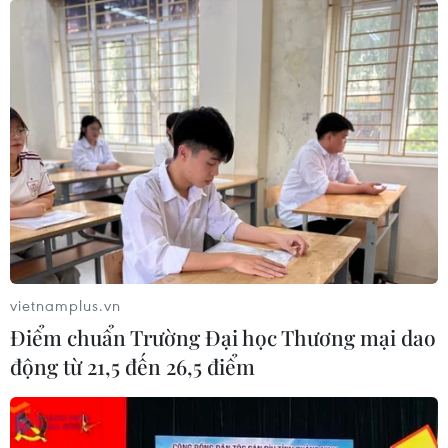
trang điểm nền có chứa các thành phần dưỡng ẩm vượt
trội như hyaluronic acid, glycerin, đồng thời tích hợp chỉ
số chống nắng và các loại vitamin.
vietnamplus.vn
Điểm chuẩn Trường Đại học Thương mại dao
động từ 21,5 đến 26,5 điểm