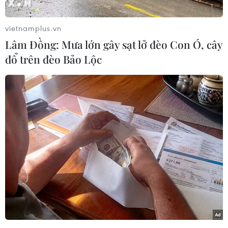
của loại thảo dược này.
vietnamplus.vn
Nghiên cứu công bố trên tạp chí Nature
Lâm Đồng: Mưa lớn gây sạt lở đèo Con Ó, cây
Communications chỉ ra cây Ashitaba chứa một
đổ trên đèo Bảo Lộc
tinh chất tự nhiên giúp kích thích quá trình
thanh lọc những chất thải tế bào trong cơ thể.
Đây là những độc tố tích tụ nhiều khi tế bào
ngày càng lão hóa và là nguyên nhân gây ra
nhiều bệnh tật cũng như các tình trạng rối loạn
trong cơ thể.
Theo giáo sư Frank Madeo, chuyên gia Viện
Nghiên cứu sinh học phân tử thuộc trường Đại
học Graz của Australia, tinh chất này có tên
khoa học là 4,4' - dimethoxychalcone hay DMC,
có trong cây Ashitaba và là chất xúc tác quan