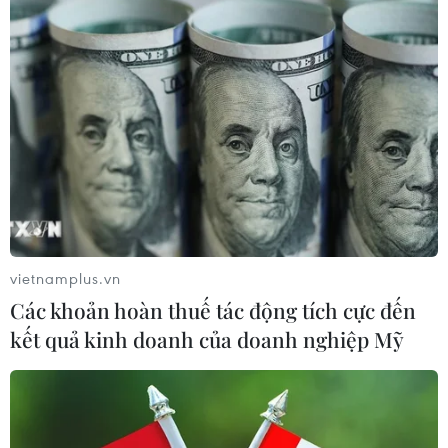
Tổng Biên tập: TRẦN TIẾN DUẨN
Phó Tổng Biên tập: NGUYỄN THỊ TÁM, KHÚC THANH
THỦY
Sở hữu trí tuệ
Quy định sử dụng
RSS
Hỗ trợ
Ngôn ngữ
TTXVN
Dịch vụ tin
Quảng cáo
Liên hệ
vietnamplus.vn
Các khoản hoàn thuế tác động tích cực đến
kết quả kinh doanh của doanh nghiệp Mỹ
Giấy phép số: 1374/GP-BTTTT do Bộ Thông tin và Truyền thông
cấp ngày 11/9/2008.
Quảng cáo: Phó TBT Nguyễn Thị Tám: 093.5958688, Email:
tamvna@gmail.com