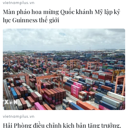
vietnamplus.vn
thử nghiệm điều trị Ebola tại Congo
Màn pháo hoa mừng Quốc khánh Mỹ lập kỷ
04/08/2026 22:42
lục Guinness thế giới
Đến năm 2030, Việt Nam làm chủ tối
thiểu 10 công nghệ lõi
04/08/2026 15:34
Báo động xu hướng gia tăng người
trẻ mắc ung thư
04/08/2026 14:10
vietnamplus.vn
Tây Ban Nha phát trực tiếp nhật thực
Hải Phòng điều chỉnh kịch bản tăng trưởng,