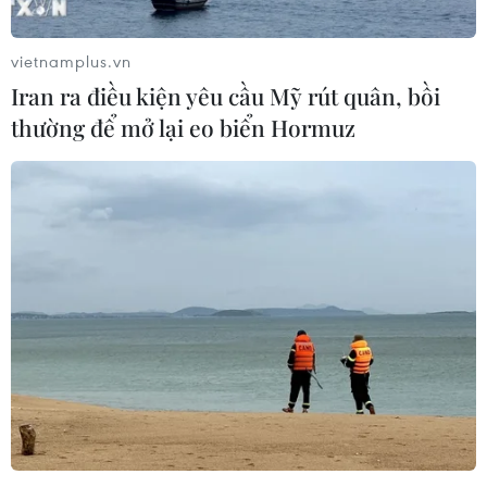
vietnamplus.vn
Iran ra điều kiện yêu cầu Mỹ rút quân, bồi
thường để mở lại eo biển Hormuz
Rau má - thành phần dưỡng da được tìm
kiếm nhiều nhất hiện nay
06/06/2018 00:00
Các món mỹ phẩm chứa chiết xuất rau má đều có
chung một đặc điểm, đó là làm dịu, phục hồi da và khá
nhiều công dụng tuyệt vời khác.