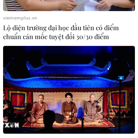
vietnamplus.vn
Lộ diện trường đại học đầu tiên có điểm
chuẩn cán mốc tuyệt đối 30/30 điểm
TIN CÙNG CHUYÊN MỤC
Trí tuệ nhân tạo tạo virus mới tiêu
diệt vi khuẩn kháng thuốc