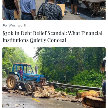
JG Wentworth
$30k In Debt Relief Scandal: What Financial
Institutions Quietly Conceal
Loài thảo dược Ashitaba. (Nguồn: theemotionmachine.com)
Ở Nhật Bản, những chiếc lá có vị đắng nhẹ của
cây Ashitaba từ lâu đã được biết đến là có lợi
cho sức khỏe nhưng phải cho tới gần đây, giới
khoa học mới chứng minh được lợi ích tuyệt vời