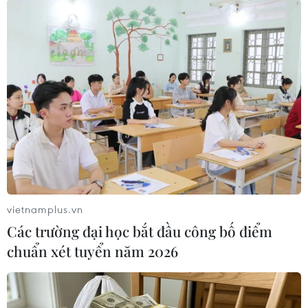
người sau đó cũng chỉ ra rằng DMC có thể giúp
làm chậm quá trình lão hóa.
Tuy nhiên, các tác giả cũng thận trọng khuyến
cáo dù các thí nghiệm đều cho thấy DMC có thể
tác động tới tế bào của con người, nhưng đây
mới là những giai đoạn nghiên cứu sơ khai và
cần phải tiếp tục nghiên cứu sâu hơn trước khi
có thể áp dụng thử nghiệm lâm sàng với
người./.
vietnamplus.vn
(TTXVN/Vietnam+)
Các trường đại học bắt đầu công bố điểm
chuẩn xét tuyển năm 2026