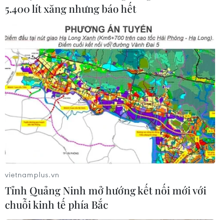
5.400 lít xăng nhưng báo hết
Làn da của bạn có thể “lão hóa ngược” chỉ
vietnamplus.vn
với 5 bí quyết này
Tỉnh Quảng Ninh mở hướng kết nối mới với
chuỗi kinh tế phía Bắc
04/12/2018 03:58
Bước qua tuổi 30, phái đẹp cần đến những sản phẩm