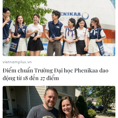
vietnamplus.vn
Điểm chuẩn Trường Đại học Phenikaa dao
động từ 18 đến 27 điểm
Mỹ-Nhật Bản-Hàn Quốc xem xét tăng
cường trừng phạt Triều Tiên
28/09/2016 00:57