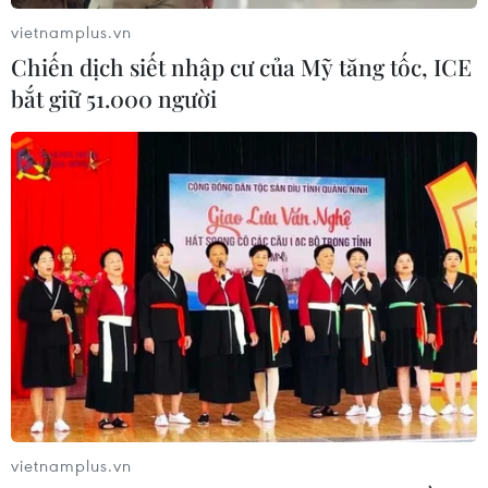
vietnamplus.vn
Chiến dịch siết nhập cư của Mỹ tăng tốc, ICE
bắt giữ 51.000 người
CƠ QUAN CHỦ QUẢN: THÔNG TẤN XÃ VIỆT NAM
Tổng Biên tập: TRẦN TIẾN DUẨN
Phó Tổng Biên tập: NGUYỄN THỊ TÁM, KHÚC THANH
THỦY
Sở hữu trí tuệ
Quy định sử dụng
RSS
Hỗ trợ
Ngôn ngữ
TTXVN
Dịch vụ tin
Quảng cáo
Liên hệ
vietnamplus.vn