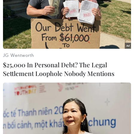
Trợ lý Ngoại trưởng Mỹ phụ trách Đông Á-Thái Bình
Dương cho biết Mỹ, Nhật Bản và Hàn Quốc đang thảo
luận về các biện pháp ngăn chặn nguồn thu nhập của
Triều Tiên từ xuất khẩu than đá và kiều hối.
JG Wentworth
$25,000 In Personal Debt? The Legal
Settlement Loophole Nobody Mentions