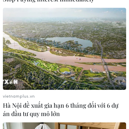
#Mỹ phẩm
#Tình báo
#Quân đội
#Quân sự
#Tên lửa Triều Tiên
#Lệnh trừng phạt
#Hiệp ước
Hàn Quốc
Nhật Bản
Theo dõi VietnamPlus
vietnamplus.vn
Hà Nội đề xuất gia hạn 6 tháng đối với 6 dự
TIN LIÊN QUAN
án đầu tư quy mô lớn