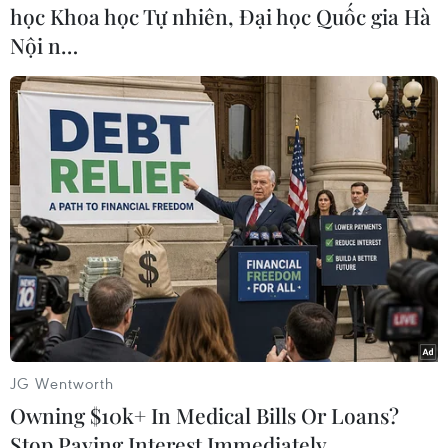
học Khoa học Tự nhiên, Đại học Quốc gia Hà
trị của thực dân Nhật Bản trên Bán đảo Triều
Nội n…
Tiên trước và trong Chiến tranh Thế giới thứ
Hai./.
(TTXVN/Vietnam+)
JG Wentworth
Owning $10k+ In Medical Bills Or Loans?
Stop Paying Interest Immediately