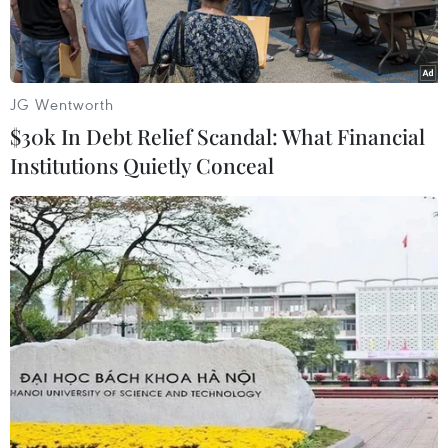
JG Wentworth
$30k In Debt Relief Scandal: What Financial
Institutions Quietly Conceal
Ảnh minh họa. (Nguồn: THX/TTXVN)
Bộ Ngoại giao Nhật Bản cho biết nước này và
Hàn Quốc ngày 14/11 đã nhất trí ký một hiệp
ước chia sẻ thông tin tình báo quân sự, trong
bối cảnh hai bên tăng cường hợp tác an ninh