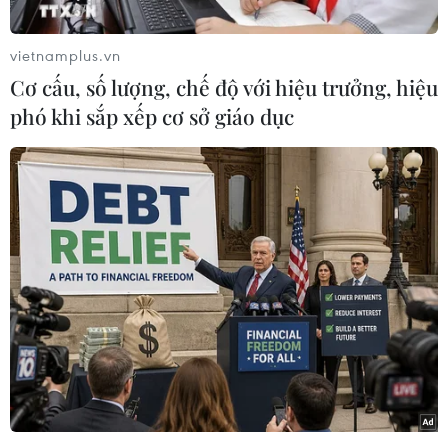
tại Mỹ gặp khó khăn trong việc tất toán tiền gửi
cho khách hàng, đặc biệt trong bối cảnh lãi suất
vietnamplus.vn
liên bang đang ở mức cao.
Cơ cấu, số lượng, chế độ với hiệu trưởng, hiệu
Một số ngân hàng nhỏ đang phải chỉ trả lãi tiết
phó khi sắp xếp cơ sở giáo dục
kiệm nhiều hơn cho khách hàng sau khi Cục Dự
trữ Liên bang Mỹ (Fed) bắt đầu có các động thái
liên tục tăng lãi suất.
Chiều hướng này vẫn tiếp tục diễn ra sau khi
các ngân hàng Sillicon Valley và Signature Bank
phá sản hồi tháng 3/2023.
Các ngân hàng nhỏ cũng phải chịu tác động lớn
khi người gửi tiền có tâm lý lo lắng và chuyển
dòng tiền sang các tổ chức tài chính đáng tin
cậy. Động thái này đã góp phần khiến lợi nhuận