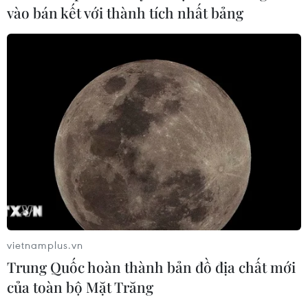
Kho bạc Nhà nước: Thu ngân sách
vào bán kết với thành tích nhất bảng
đạt 1.896.176 tỷ đồng, bằng 74,96% dự
toán
07/08/2026 06:21
Thanh Hóa công khai danh sách gần
880 đơn vị chậm đóng bảo hiểm
07/08/2026 01:49
Mỹ áp thuế 15% đối với nguyên liệu
quan trọng để sản xuất chip
07/08/2026 00:56
vietnamplus.vn
Trung Quốc hoàn thành bản đồ địa chất mới
của toàn bộ Mặt Trăng
Đảng Cộng hòa đề xuất dự luật trao