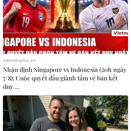
vietnamplus.vn
Nhận định Singapore vs Indonesia (20h ngày
7/8): Cuộc quyết đấu giành tấm vé bán kết
duy …
Chính phủ Mỹ cân nhắc hỗ trợ nhiều hơn
cho các ngân hàng
26/03/2023 04:39
Các ngân hàng Mỹ đã tìm kiếm thanh khoản khẩn cấp
kỷ lục từ Fed trong tháng qua sau sự thất bại của ngân