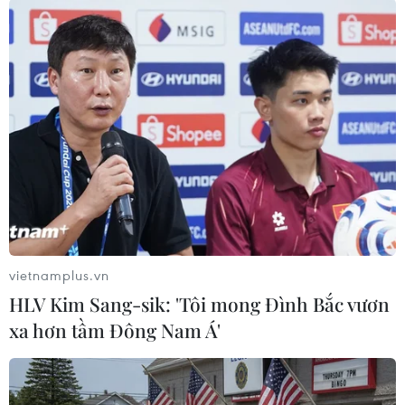
hình thức làm việc từ xa, giá trị của các tòa nhà
văn phòng đã bị suy giảm đáng kể. Tình trạng
này khiến các chủ bất động sản loại này đứng
trước nguy cơ vỡ nợ, làm tăng gánh nặng và tạo
thêm rắc rối cho các ngân hàng cho vay nêu
trên./.
(TTXVN/Vietnam+)
vietnamplus.vn
HLV Kim Sang-sik: 'Tôi mong Đình Bắc vươn
xa hơn tầm Đông Nam Á'