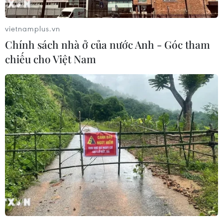
vietnamplus.vn
Chính sách nhà ở của nước Anh - Góc tham
chiếu cho Việt Nam
TIN CÙNG CHUYÊN MỤC
Cơ cấu lại vốn nhà nước tại doanh
nghiệp gắn với mục tiêu tăng trưởng
hai con số
07/08/2026 13:16