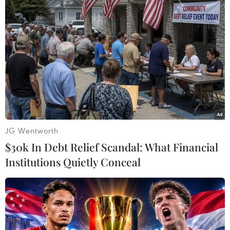
#tăng lãi suất
#sáp nhập
#ngân hàng
#Sillicon Valley
#Signature Bank
Mỹ
JG Wentworth
Theo dõi VietnamPlus
$30k In Debt Relief Scandal: What Financial
Institutions Quietly Conceal
TIN LIÊN QUAN