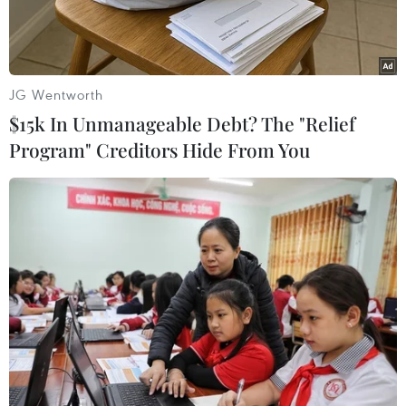
JG Wentworth
$15k In Unmanageable Debt? The "Relief
Program" Creditors Hide From You
Bộ trưởng Tài chính Mỹ Janet Yellen. (Nguồn: Kyodo/TTXVN)
Bộ trưởng Tài chính Mỹ Janet Yellen dự báo khả
năng nhiều ngân hàng nước này sẽ tiến hành
sáp nhập do lãi suất ở mức cao.
Theo Bộ trưởng Tài chính Mỹ, nhiều ngân hàng