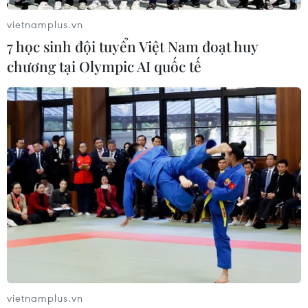
vietnamplus.vn
7 học sinh đội tuyển Việt Nam đoạt huy
chương tại Olympic AI quốc tế
Mỹ đề xuất quy tắc đẩy nhanh đánh giá
rủi ro với ổn định tài chính
23/04/2023 08:12
Bộ trưởng Tài chính Mỹ nhấn mạnh tới sự quan ngại về
các tổ chức tài chính phi ngân hàng, gồm cả các quỹ
phòng hộ cùng với nguy cơ sụp đổ mang tính hệ thống
từ các công ty tài chính gặp khó khăn.
vietnamplus.vn