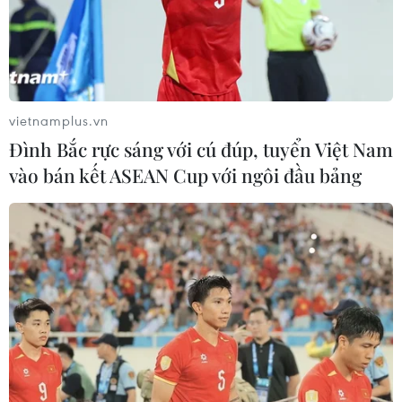
29/03/2023 04:51
Các nhà phân tích của ngân hàng JPMorgan lo ngại
bất động sản thương mại có thể là ngành tiếp theo sẽ
sụt giảm nếu các vấn đề trong ngành ngân hàng toàn
cầu gây ra cuộc khủng hoảng tín dụng.
vietnamplus.vn
Đình Bắc rực sáng với cú đúp, tuyển Việt Nam
vào bán kết ASEAN Cup với ngôi đầu bảng