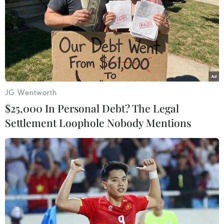
hàng Silicon Valley Bank và ngân hàng Signature Bank.
JG Wentworth
$25,000 In Personal Debt? The Legal
Settlement Loophole Nobody Mentions
Các ngân hàng châu Âu trong trạng thái
tốt hơn các ngân hàng Mỹ