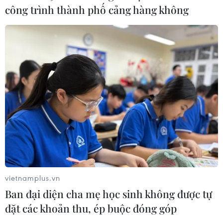
công trình thành phố cảng hàng không
luật chống rửa tiền
04/08/2026 04:58
Xem thêm
CƠ QUAN CHỦ QUẢN: THÔNG TẤN XÃ VIỆT NAM
Tổng Biên tập: TRẦN TIẾN DUẨN
vietnamplus.vn
Phó Tổng Biên tập: NGUYỄN THỊ TÁM, KHÚC THANH
Ban đại diện cha mẹ học sinh không được tự
THỦY
đặt các khoản thu, ép buộc đóng góp