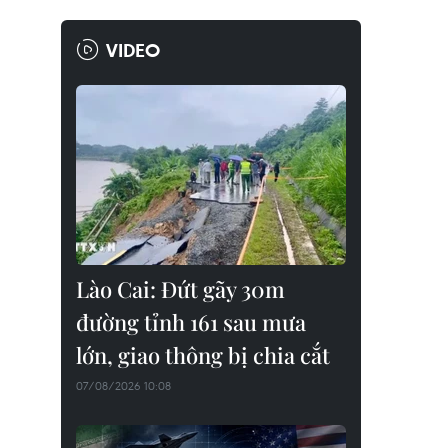
VIDEO
Lào Cai: Đứt gãy 30m
đường tỉnh 161 sau mưa
lớn, giao thông bị chia cắt
07/08/2026 10:08