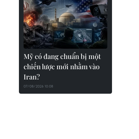
Mỹ có đang chuẩn bị một
chiến lược mới nhằm vào
Iran?
07/08/2026 10:08