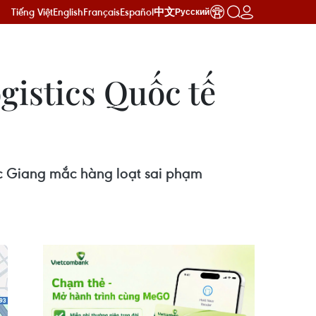
Tiếng Việt
English
Français
Español
中文
Русский
gistics Quốc tế
ắc Giang mắc hàng loạt sai phạm