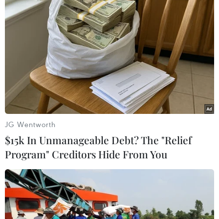
là đến những nơi ít được biết đến. Việc lựa
chọn một địa điểm ít phổ biến với tỉ lệ quy đổi
tiền tệ dễ chịu sẽ giúp du khách yêu thích du
lịch xa xỉ có ngân sách tiết kiệm tận hưởng
được tất cả đặc quyền mong muốn.
JG Wentworth
$15k In Unmanageable Debt? The "Relief
Program" Creditors Hide From You
Vó tới 66% du khách Việt sẵn sàng trả tiền để sử dụng các tiện