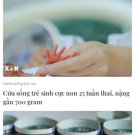
Du khách Việt trải nghiệm một bữa tối kiểu hoàng gia trên du
thuyền 5 sao vịnh Hạ Long. (Ảnh: Mai Mai/Vietnam+)
(Vietnam+)
vietnamplus.vn
Cứu sống trẻ sinh cực non 25 tuần thai, nặng
gần 700 gram