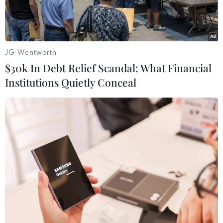
JG Wentworth
$30k In Debt Relief Scandal: What Financial
Institutions Quietly Conceal
Nghỉ dưỡng dịch vụ cao cấp ở điểm đến ít được biết tới với tỉ lệ
quy đổi tiền tệ dễ chịu giúp bạn vừa tiết kiệm chi phí vừa tận
hưởng được các đặc quyền mong muốn. (Ảnh: CTV/Vietnam+)
Kết quả nghiên cứu của nền tảng du lịch trực
tuyến Booking.com cho thấy có đến 78% du