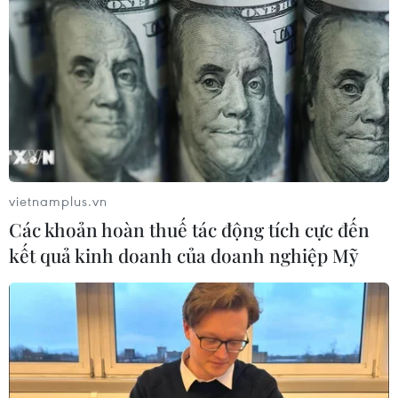
#Đảo Hòn Tằm
#Xa xỉ
#Bí kíp
#Kayak
#Vịnh Hạ Long
#Trải nghiệm
#Khám phá
Khánh Hòa
Quảng Ninh
TP. Huế
Albania
Philippines
vietnamplus.vn
Các khoản hoàn thuế tác động tích cực đến
kết quả kinh doanh của doanh nghiệp Mỹ
Theo dõi VietnamPlus