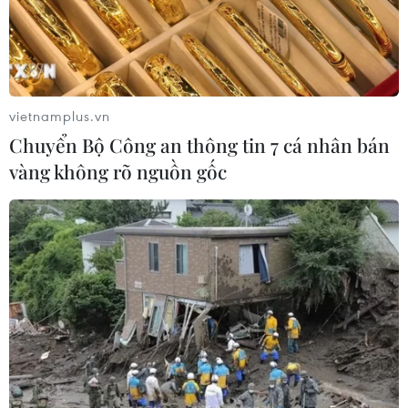
Các xu hướng xê dịch năm 2024 cho thấy du khách
không ngừng tìm kiếm những cuộc phiêu lưu mạo hiểm
đến miền đất mới, khám phá văn hóa và các trải
nghiệm để được sống với một "phiên bản khác."
vietnamplus.vn
Chuyển Bộ Công an thông tin 7 cá nhân bán
vàng không rõ nguồn gốc