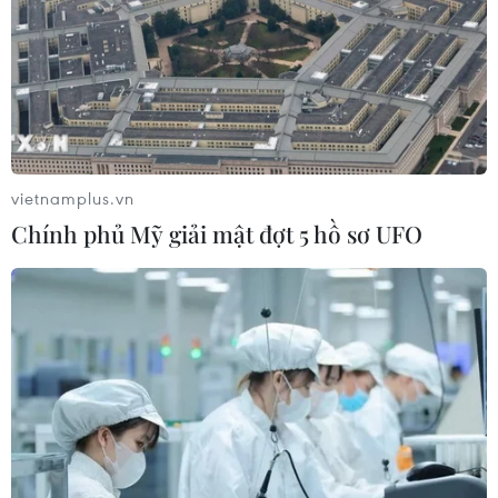
vietnamplus.vn
Chính phủ Mỹ giải mật đợt 5 hồ sơ UFO