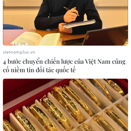
TIN LIÊN QUAN
vietnamplus.vn
4 bước chuyển chiến lược của Việt Nam củng
cố niềm tin đối tác quốc tế
7 xu hướng xê dịch năm 2024 giúp du
khách tận hưởng trọn vẹn cuộc sống
09/11/2023 07:02