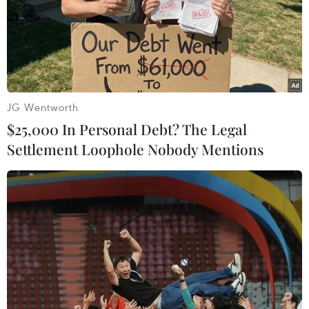
thoải mái hơn cho các trải nghiệm xa xỉ, để
phần nào tận hưởng cảm giác xa hoa trong
chuyến xê dịch. Chi tiêu thông minh mà vẫn tận
hưởng dịch vụ đẳng cấp, cho dù chỉ trong một
buổi chiều có thể xem là một nghệ thuật.
JG Wentworth
$25,000 In Personal Debt? The Legal
Trải nghiệm hải
Settlement Loophole Nobody Mentions
trình độc đáo trên du
thuyền 5 sao mới ở Hạ
Long
Với giá trị thẩm mỹ nổi bật giao thoa giữa nét đẹp
truyền thống Việt Nam và kiến trúc Pháp cổ sang
trọng, du thuyền 5 sao Indochine Premium mang
tới cho du khách những trải nghiệm ấn tượng khó
quên.