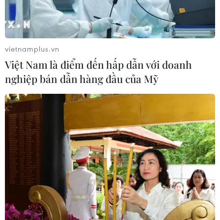
vietnamplus.vn
Việt Nam là điểm đến hấp dẫn với doanh
nghiệp bán dẫn hàng đầu của Mỹ
TIN CÙNG CHUYÊN MỤC
Những lý do khiến du khách Ấn Độ
chuyển hướng sang Việt Nam
08/08/2026 23:58
Thánh đường Emir Abdelkader -
biểu tượng của kiến trúc, văn hóa và
tri thức
08/08/2026 22:05