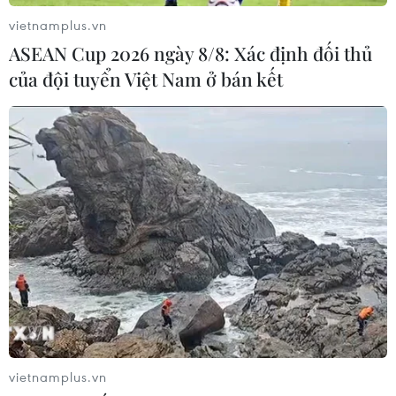
vietnamplus.vn
ASEAN Cup 2026 ngày 8/8: Xác định đối thủ
của đội tuyển Việt Nam ở bán kết
Xê dịch “chữa lành” hướng đến giá trị
sống tích cực và bền vững
19/10/2023 06:29
Mỗi chuyến chữa lành thường ít hoạt động di chuyển,
được thiết kế làm sao để du khách có thể kết nối với
những hoạt động thể chất, tâm lý nhằm tìm kiếm sự cân
bằng, thư giãn và niềm vui nội tại.
vietnamplus.vn