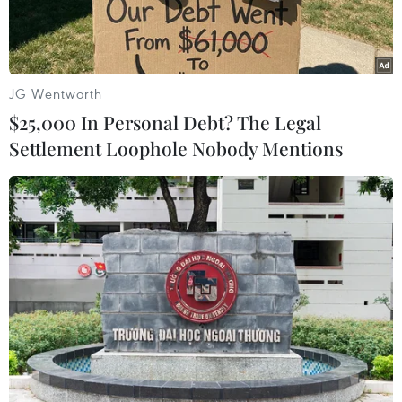
JG Wentworth
$25,000 In Personal Debt? The Legal
Settlement Loophole Nobody Mentions
Tên lửa đẩy Trường Chinh 2D đưa 8 vệ tinh vào không gian tại
Trung tâm Phóng vệ tinh Thái Nguyên ở tỉnh Sơn Tây, Trung
Quốc, ngày 5/5/2022. (Ảnh: THX/TTXVN)
Theo báo “Liên hợp buổi sáng” ngày 4/7, Trung
Quốc đặt mục tiêu trở thành cường quốc hàng