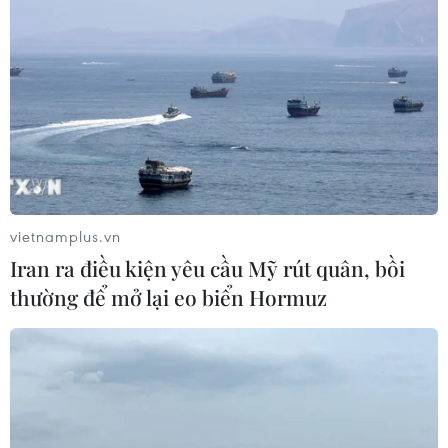
Ca vi phẫu ghép da đầu hiếm gặp
giúp bé gái phục hồi sau 10 năm
06/08/2026 07:15
Việt Nam hướng tới làm
chủ 10 công nghệ lõi vào năm 2030
06/08/2026 04:38
vietnamplus.vn
Iran ra điều kiện yêu cầu Mỹ rút quân, bồi
thường để mở lại eo biển Hormuz
Việt Nam và Lào thúc đẩy hợp tác
khoa học
05/08/2026 23:43