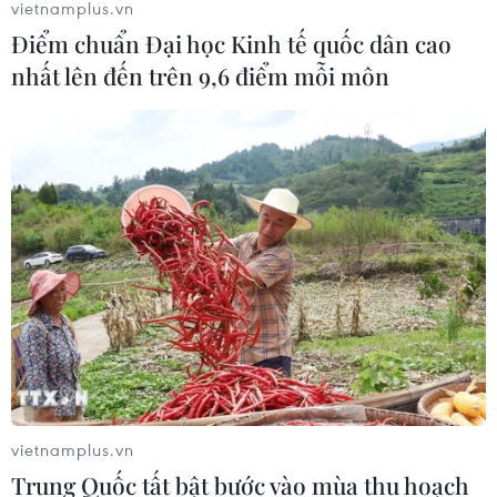
vietnamplus.vn
vệ tinh Tửu Tuyền (Trung Quốc) lúc 10h44 ngày 5/6 theo
Điểm chuẩn Đại học Kinh tế quốc dân cao
giờ địa phương.
nhất lên đến trên 9,6 điểm mỗi môn
vietnamplus.vn
Lĩnh vực hàng không vũ trụ ngày càng thu
Trung Quốc tất bật bước vào mùa thu hoạch