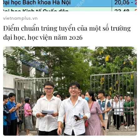
vietnamplus.vn
Điểm chuẩn trúng tuyển của một số trường
đại học, học viện năm 2026
Trung Quốc đưa ba nhà du hành lên hoàn
thành xây trạm Thiên Cung
05/06/2022 04:31
Tên lửa Trường Chinh-2F mang theo tàu Thần Châu-14,
cùng ba phi hành gia, được phóng từ Trung tâm Phóng