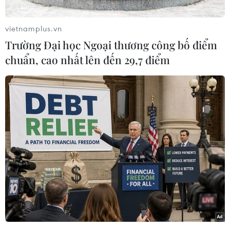
không vũ trụ toàn diện và đang phát triển
ngành hàng không vũ trụ với tham vọng lớn.
vietnamplus.vn
Trung Quốc là một trong số ít cường quốc hàng
Trường Đại học Ngoại thương công bố điểm
không vũ trụ trên thế giới hiện nay.
chuẩn, cao nhất lên đến 29,7 điểm
Những năm gần đây, ngành hàng không vũ trụ
đầy tham vọng của Trung Quốc đã kích thích
Mỹ, và trên thực tế, ngành hàng không vũ trụ đã
trở thành đấu trường cạnh tranh chiến lược
giữa Mỹ và Trung Quốc, trong đó không nên
xem nhẹ việc sử dụng quân sự trong không
gian.
[Lĩnh vực hàng không vũ trụ ngày càng thu
hút đầu tư tại Trung Quốc]
Bên cạnh kinh tế, xã hội, đời sống của nhân loại
ngày càng phụ thuộc vào hệ thống không gian,