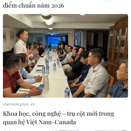
điểm chuẩn năm 2026
#Hàng không vũ trụ
#Tập Cận Bình
#Doanh nghiệp tư nhân
#Công nghệ
Trung Quốc
Theo dõi VietnamPlus
vietnamplus.vn
Khoa học, công nghệ - trụ cột mới trong
quan hệ Việt Nam-Canada