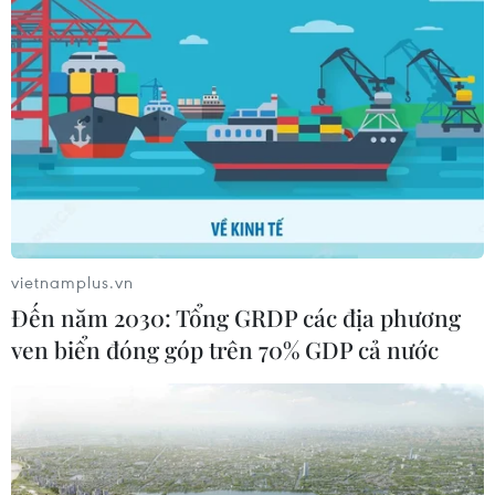
Seoul ADEX 2021 sẽ có sự tham dự của khoảng 300
quan chức quân sự và quốc phòng từ 45 quốc gia trên
thế giới, bao gồm cả bộ trưởng quốc phòng và 440
công ty doanh nghiệp đến từ 28 quốc gia.
vietnamplus.vn
Đến năm 2030: Tổng GRDP các địa phương
ven biển đóng góp trên 70% GDP cả nước