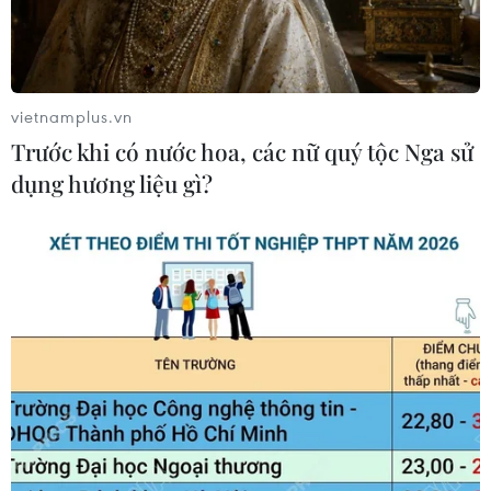
vietnamplus.vn
Trước khi có nước hoa, các nữ quý tộc Nga sử
dụng hương liệu gì?
Trung Quốc phóng thành công tàu vũ trụ
chở hàng không người lái
10/05/2022 06:30
Lúc 1h56 sáng ngày 10/5, tên lửa Trường Chinh-7 Y5
mang theo tàu vũ trụ Thiên Châu-4 đã được phóng từ
Bãi phóng tàu vũ trụ Văn Xương ở bờ biển phía Nam
tỉnh Hải Nam, Trung Quốc.