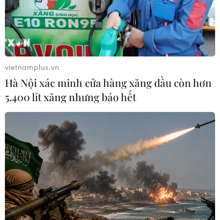
vietnamplus.vn
Hà Nội xác minh cửa hàng xăng dầu còn hơn
5.400 lít xăng nhưng báo hết
TIN CÙNG CHUYÊN MỤC
Ngoại giao khoa học công nghệ: Khi
ngoại giao được trao sứ mệnh mới