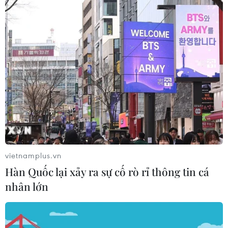
TIN LIÊN QUAN
vietnamplus.vn
Hàn Quốc lại xảy ra sự cố rò rỉ thông tin cá
nhân lớn
Triển lãm quốc phòng và hàng không vũ
trụ lớn nhất từ trước đến nay
18/10/2021 09:03