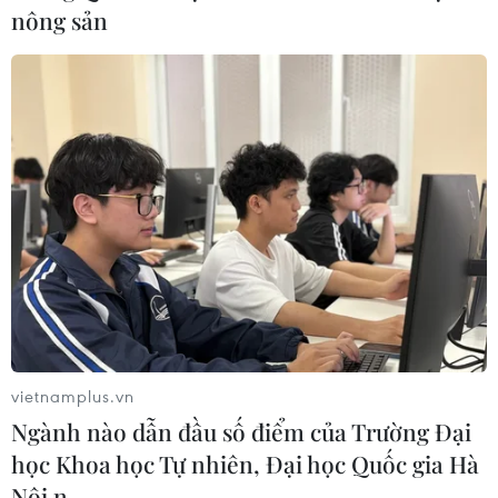
hút đầu tư tại Trung Quốc
nông sản
29/06/2022 22:10
Công ty phóng tên lửa thương mại ExPace của Trung
Quốc vừa gọi vốn được tổng cộng 1,59 tỷ nhân dân tệ
(237 triệu USD), cho thấy sự phát triển nhanh chóng của
lĩnh vực hàng không vũ trụ tại nước này.
vietnamplus.vn
Ngành nào dẫn đầu số điểm của Trường Đại
học Khoa học Tự nhiên, Đại học Quốc gia Hà
Nội n…