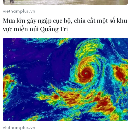
vietnamplus.vn
Mưa lớn gây ngập cục bộ, chia cắt một số khu
Trung Quốc hoàn thành bản đồ địa
vực miền núi Quảng Trị
chất mới của toàn bộ Mặt Trăng
07/08/2026 08:52
Những định hướng lớn
trong thực hiện Nghị quyết 57-
NQ/TW
07/08/2026 08:18
Thông báo Kết luận của Tổng Bí thư,
Chủ tịch nước Tô Lâm tại Phiên họp
Ban Chỉ đạo Trung ương thực hiện
vietnamplus.vn