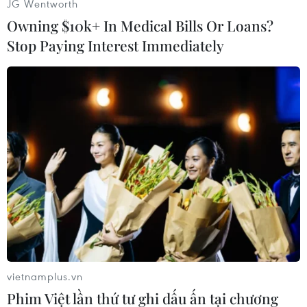
JG Wentworth
tầm quan trọng của không gian với vai trò là
Owning $10k+ In Medical Bills Or Loans?
lĩnh vực chiến đấu ngày càng gia tăng.
Stop Paying Interest Immediately
Chính quyền Chủ tịch Trung Quốc Tập Cận Bình
cũng đang thúc đẩy ngành hàng không vũ trụ
tập trung vào an ninh quốc gia.
Phần lớn công nghệ liên quan đến không gian
là công nghệ lưỡng dụng (quân sự và dân sự).
Do đó, vào tháng 3/2015, chính quyền Tập Cận
Bình đã nâng cấp chiến lược phát triển tích hợp
quân sự và dân sự thành chiến lược quốc gia,
từng bước tạo ra nhiều ảnh hưởng đối với môi
trường xung quanh ngành hàng không vũ trụ.
vietnamplus.vn
Từ trước đến nay, các doanh nghiệp nhà nước
Phim Việt lần thứ tư ghi dấu ấn tại chương
và tổ chức nghiên cứu thuộc Tập đoàn Khoa học