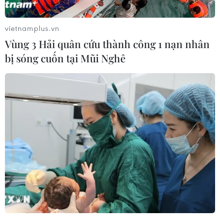
vietnamplus.vn
Vùng 3 Hải quân cứu thành công 1 nạn nhân
bị sóng cuốn tại Mũi Nghê
TIN CÙNG CHUYÊN MỤC
Khoa học công nghệ sẽ trở thành
động lực mới của quan hệ Việt Nam-
Australia
09/08/2026 02:01