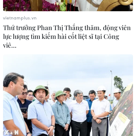
05/08/2026 03:42
vietnamplus.vn
Thái Lan phát hiện hóa thạch khủng
Thứ trưởng Phan Thị Thắng thăm, động viên
long ăn thịt hơn 130 triệu năm tuổi
lực lượng tìm kiếm hài cốt liệt sĩ tại Công
05/08/2026 00:00
viê…
WHO ghi nhận tín hiệu tích cực từ
thử nghiệm điều trị Ebola tại Congo
04/08/2026 22:42
Đến năm 2030, Việt Nam làm chủ tối
thiểu 10 công nghệ lõi
04/08/2026 15:34