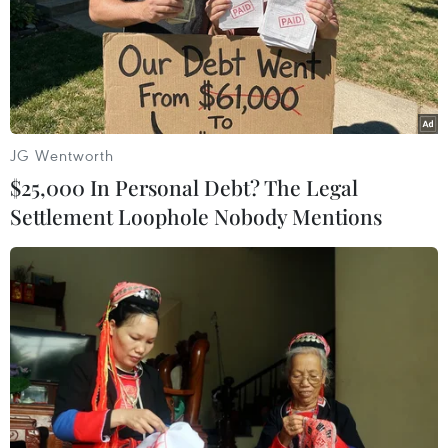
Mỹ và châu Phi dự kiến sẽ công bố các sáng kiến mới
nhằm tăng cường sự tham gia của Mỹ vào Hiệp định
Khu vực Thương mại Tự do châu Phi (AfCFTA).
JG Wentworth
$25,000 In Personal Debt? The Legal
Settlement Loophole Nobody Mentions
Mỹ cam kết chi 55 tỷ USD hỗ trợ khu vực