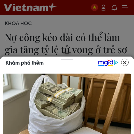
KHOA HỌC
Nợ công kéo dài có thể làm
gia tăng tỷ lệ tử vong ở trẻ sơ
sinh
Khám phá thêm
Thanh Hương
21/06/2023 08:00
Đại dịch COVID-19 khiến một số quốc gia rơi vào
tình trạng vỡ nợ, nếu không được tái cơ cấu nợ,
các nước này sẽ đối mặt nhiều hậu quả, như gia
tăng tỷ lệ tử vong ở trẻ sơ sinh và tuổi thọ giảm.