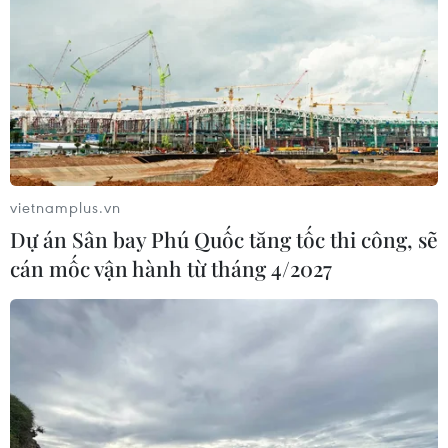
Trời với độ nét chưa từng có
06/08/2026 09:41
Ca vi phẫu ghép da đầu hiếm gặp
giúp bé gái phục hồi sau 10 năm
06/08/2026 07:15
vietnamplus.vn
Dự án Sân bay Phú Quốc tăng tốc thi công, sẽ
Việt Nam hướng tới làm
cán mốc vận hành từ tháng 4/2027
chủ 10 công nghệ lõi vào năm 2030
06/08/2026 04:38
Việt Nam và Lào thúc đẩy hợp tác
khoa học