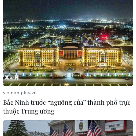
Năm 2020, Zambia đã trở thành quốc gia châu
Phi đầu tiên không thể trả được các khoản nợ
nước ngoài, ước vào khoảng 17,3 tỷ USD, kể từ
khi đại dịch COVID-19 bắt đầu bùng phát./.
(TTXVN/Vietnam+)
vietnamplus.vn
Bắc Ninh trước “ngưỡng cửa” thành phố trực
thuộc Trung ương