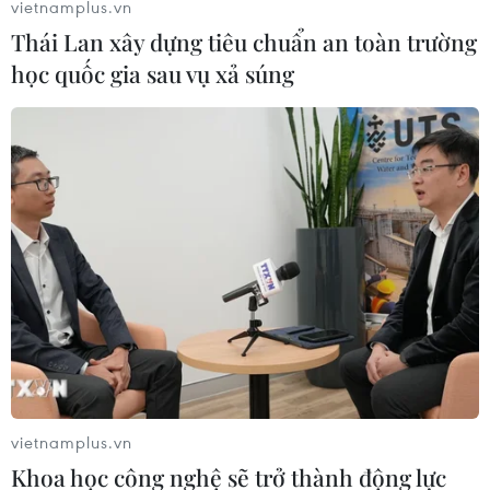
vietnamplus.vn
Thái Lan xây dựng tiêu chuẩn an toàn trường
học quốc gia sau vụ xả súng
Quốc tế cam kết tài trợ 30 tỷ USD để sản
xuất lương thực tại châu Phi
28/01/2023 02:52
Theo ước tính của Liên hợp quốc, Lục địa Đen đang đối
mặt với cuộc khủng hoảng lương thực nghiêm trọng
nhất từ trước đến nay, hơn 20% dân số châu Phi, tương
đương 278 triệu người, đối mặt với nạn đói.
vietnamplus.vn
Khoa học công nghệ sẽ trở thành động lực