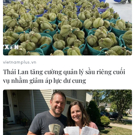
TIN LIÊN QUAN
vietnamplus.vn
Thái Lan tăng cường quản lý sầu riêng cuối
vụ nhằm giảm áp lực dư cung
Mỹ-châu Phi chú trọng đẩy mạnh hợp tác
về thương mại và đầu tư
12/12/2022 03:14
Tại hội nghị thượng đỉnh Mỹ-châu Phi, các nhà lãnh đạo