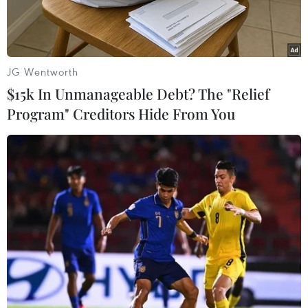
JG Wentworth
$15k In Unmanageable Debt? The "Relief
Program" Creditors Hide From You
Người dân mua thực phẩm tại một khu chợ ở Colombo, Sri
Lanka. (Ảnh: AFP/TTXVN)
Tỷ lệ tử vong ở trẻ sơ sinh gia tăng và tuổi thọ
giảm khi vấn đề nợ công không được giải quyết
nhanh chóng.