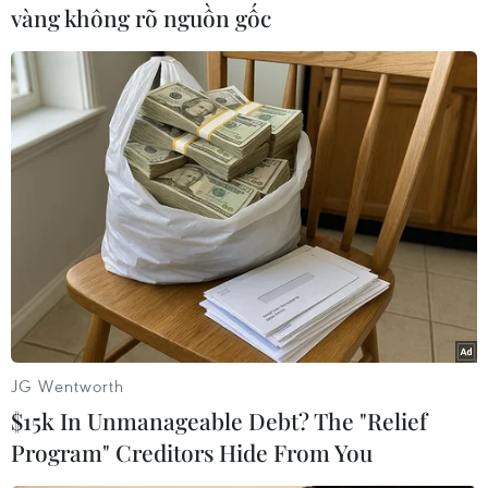
TEPCO cũng cảnh báo mức phóng xạ trong nước
vàng không rõ nguồn gốc
biển có thể tiếp tục tăng. Nước tạikhu vực nhà
máy Fukushima 1 có hàm lượng phóng xạ cao
gấp 10.000 lần so với mứcbình thường.
Các cơ quan chức năng Nhật Bản cũng vừa phát
hiện nồng độ cesium phóng xạ trongrau xanh
trồng ở thủ đô Tokyo cao hơn giới hạn cho phép.
Đây là lần đầu tiênNhật Bản phát hiện đồng vị
phóng xạ này cao hơn mức giới hạn ở Tokyo,
nơi cáchnhà máy Fukushima 1 khoảng 220km.
Bộ Y tế, Lao động và Phúc lợi Nhật Bản cho biết
JG Wentworth
đồng vị phóng xạ cesium đượcphát hiện trong
$15k In Unmanageable Debt? The "Relief
một loại rau có tên gọi Komatsuna trồng tại một
Program" Creditors Hide From You
trung tâm nghiêncứu thuộc quận Edogawa.