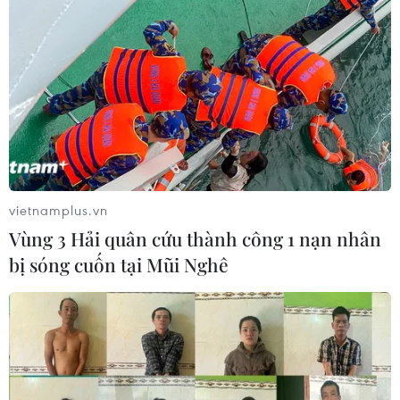
sẽ thăm cấp Nhà nước tới Australia và
New Zealand
06/08/2026 04:30
Mỹ phát tín hiệu ủng hộ ổn định
đồng won của Hàn Quốc
05/08/2026 23:26
vietnamplus.vn
Vùng 3 Hải quân cứu thành công 1 nạn nhân
Nhật Bản: Nội các thông qua chính
bị sóng cuốn tại Mũi Nghê
sách giảm thuế tiêu thụ thực phẩm
xuống 1%
05/08/2026 15:30
Việt Nam-Ấn Độ thúc đẩy hiện thực