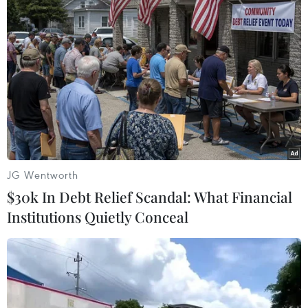
#Nhật Bản
#Nước máy
#Trẻ sơ sinh
#Phóng xạ
#Doanh nghiệp
JG Wentworth
$30k In Debt Relief Scandal: What Financial
Institutions Quietly Conceal
Theo dõi VietnamPlus