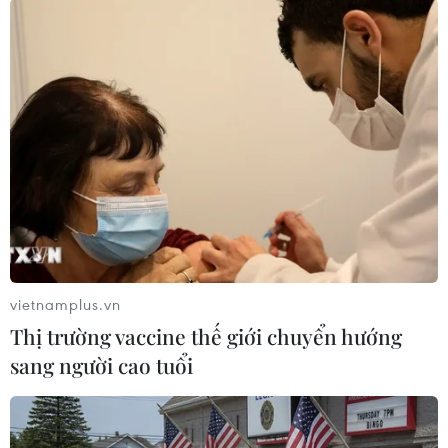
Nồng độ phóng xạ trong loại rau này là 890
becquerel/kg, trong khi giới hạn chophép chỉ là
500 becquerel/kg.
Để đảm bảo an toàn, ngày 24/3, Chính phủ Nhật
Bản đã đề nghị các doanh nghiệptăng sản lượng
nước uống đóng chai, và chính phủ không loại
trừ khả năng nhậpkhẩu thêm sản phẩm này./.
vietnamplus.vn
(TTXVN/Vietnam+)
Thị trường vaccine thế giới chuyển hướng
sang người cao tuổi