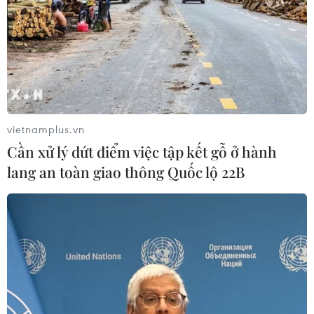
#Ký sinh trùng
#Parasite
#Đạo diễn Bong Joon-ho
#Oscar 2020
#Joker
vietnamplus.vn
Cần xử lý dứt điểm việc tập kết gỗ ở hành
lang an toàn giao thông Quốc lộ 22B
Theo dõi VietnamPlus
TIN LIÊN QUAN