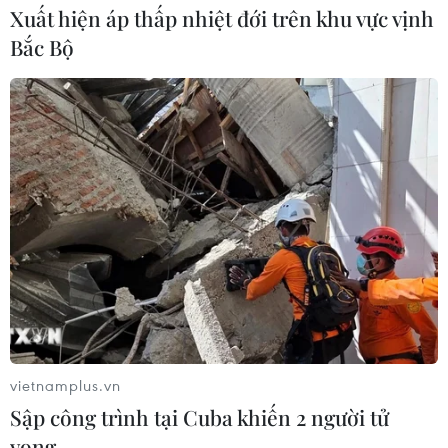
Xuất hiện áp thấp nhiệt đới trên khu vực vịnh
Bắc Bộ
TIN CÙNG CHUYÊN MỤC
Doanh thu Người Nhện tăng nhanh
tại phòng vé Việt
03/08/2026 07:17
vietnamplus.vn
Sập công trình tại Cuba khiến 2 người tử
vong