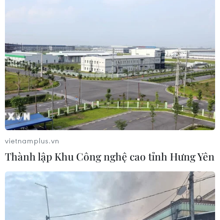
Victor Vũ gia nhập cuộc đua phim
lịch sử, đụng độ nhiều đạo diễn
'trăm tỷ'
25/06/2026 10:14
Xem thêm
vietnamplus.vn
Thành lập Khu Công nghệ cao tỉnh Hưng Yên
CƠ QUAN CHỦ QUẢN: THÔNG TẤN XÃ VIỆT NAM
Tổng Biên tập: TRẦN TIẾN DUẨN
Phó Tổng Biên tập: NGUYỄN THỊ TÁM, KHÚC THANH