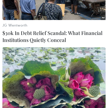
JG Wentworth
$30k In Debt Relief Scandal: What Financial
Institutions Quietly Conceal
Ký sinh trùng phơi bày những góc khuất của xã hội Hàn Quốc
(Nguồn: CJ)
“Parasite”
(tựa Việt:
“Ký sinh trùng”
) và
“Joker”
(tựa Việt:
“Chú hề ma quái”
) - hai bộ phim vừa
gây “bão” tại lễ trao giải Oscar lần thứ 92 sẽ trở
lại phòng chiếu Việt Nam từ ngày 17/2.