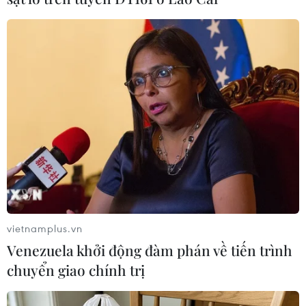
Đạo diễn Bong Joon-ho xin lỗi vì
đã giành quá nhiều tượng vàng Oscar
11/02/2020 02:03
Đạo diễn Hàn Quốc Bong Joon-ho đã có hành động khá
ngộ nghĩnh khi xin lỗi người khắc tượng vàng Oscar vì
đã khiến họ phải làm việc vất vả, sau khi ông đã giành
vietnamplus.vn
được 4 giải thưởng với "Parasite".
Venezuela khởi động đàm phán về tiến trình
chuyển giao chính trị