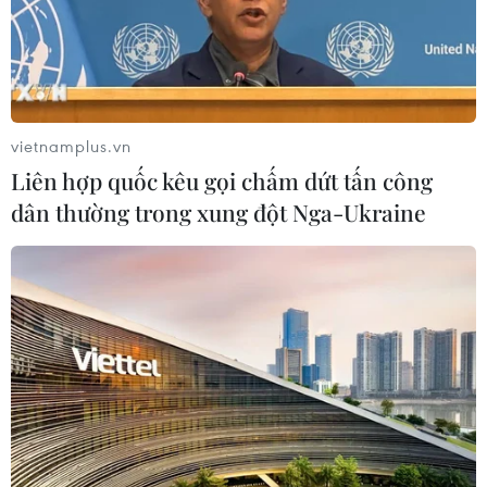
vietnamplus.vn
Liên hợp quốc kêu gọi chấm dứt tấn công
dân thường trong xung đột Nga-Ukraine
Những ngôi sao hàng đầu
Hollywood quy tụ tại thảm đỏ Oscar
10/02/2020 01:57
Những ngôi sao hàng đầu của ngành công nghiệp giải
trí đã có mặt tại nhà hát Dolby ở thành phố Los Angeles