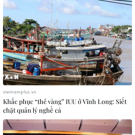
Chú hề ma quái Joker. (Ảnh: CJ)
“Joker”
là bộ phim độc lập, không có sự kết nối
với vũ trụ siêu anh hùng của DC. Tuy nhiên,
điều này không làm cho bộ phim mất đi sức hút
với khán giả toàn cầu. Ngược lại, chính sự độc
vietnamplus.vn
lập này đã giúp cho nhà làm phim thỏa sức sáng
Khắc phục “thẻ vàng” IUU ở Vĩnh Long: Siết
tạo, không chịu bất cứ ràng buộc về nội dung
chặt quản lý nghề cá
hay các tuyến nhân vật đã được tạo ra từ trước.
Bộ phim là câu chuyện xoay quanh quá trình
chuyển biến tâm lý của nhân vật Joker từ một