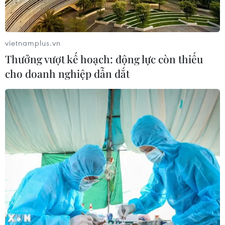
của Mỹ để tham dự lễ trao giải Oscar - sự kiện điện ảnh
quan trọng nhất của năm.
vietnamplus.vn
Thưởng vượt kế hoạch: động lực còn thiếu
cho doanh nghiệp dẫn dắt
Điểm lại những gương mặt sáng