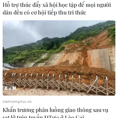
Hỗ trợ thúc đẩy xã hội học tập để mọi người
dân đều có cơ hội tiếp thu tri thức
Giới điện ảnh Hàn Quốc vui mừng trước
thắng lợi lịch sử của ''Parasite
10/02/2020 12:18
Bốn giải thưởng danh giá dành cho phim "Parasite" của
đạo diễn Bong Joon-ho tại lễ trao giải Oscar 2020 được
coi như kỳ tích của ngành điện ảnh Hàn Quốc cũng như
sự nghiệp điện ảnh của đạo diễn Bong.
vietnamplus.vn
Khẩn trương phân luồng giao thông sau vụ
sạt lở trên tuyến ĐT161 ở Lào Cai