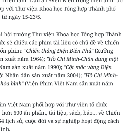
 Triển lãm "Dấu ấn Điện Biên trong điện ảnh" do
ợp với Thư viện Khoa học Tổng hợp Thành phố
 từ ngày 15-23/5.
tại hội trường Thư viện Khoa học Tổng hợp Thành
c sẽ chiếu các phim tài liệu có chủ đề về Chiến
bốn phim:
"Chiến thắng Điện Biên Phủ"
(Xưởng
n xuất năm 1964);
"Hồ Chí Minh-Chân dung một
 Nam sản xuất năm 1990);
"Cột mốc vàng Điện
ội Nhân dân sản xuất năm 2004);
"Hồ Chí Minh-
 hòa bình"
(Viện Phim Việt Nam sản xuất năm
im Việt Nam phối hợp với Thư viện tổ chức
g hơn 600 ấn phẩm, tài liệu, sách, báo… về Chiến
 lịch sử, cuộc đời và sự nghiệp hoạt động cách
inh.