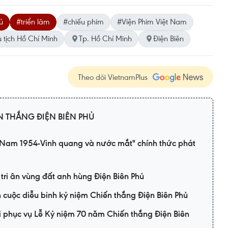
ủ
#triển lãm
#chiếu phim
#Viện Phim Việt Nam
 tịch Hồ Chí Minh
Tp. Hồ Chí Minh
Điện Biên
Theo dõi VietnamPlus
N THẮNG ĐIỆN BIÊN PHỦ
ệt Nam 1954-Vinh quang và nước mắt" chính thức phát
ri ân vùng đất anh hùng Điện Biên Phủ
 cuộc diễu binh kỷ niệm Chiến thắng Điện Biên Phủ
 phục vụ Lễ Kỷ niệm 70 năm Chiến thắng Điện Biên