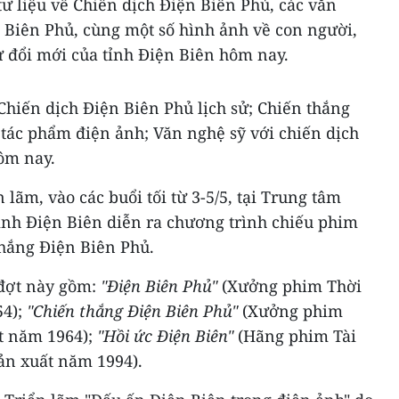
tư liệu về Chiến dịch Điện Biên Phủ, các văn
 Biên Phủ, cùng một số hình ảnh về con người,
ự đổi mới của tỉnh Điện Biên hôm nay.
Chiến dịch Điện Biên Phủ lịch sử; Chiến thắng
 tác phẩm điện ảnh; Văn nghệ sỹ với chiến dịch
ôm nay.
n lãm, vào các buổi tối từ 3-5/5, tại Trung tâm
tỉnh Điện Biên diễn ra chương trình chiếu phim
 thắng Điện Biên Phủ.
 đợt này gồm:
"Điện Biên Phủ"
(Xưởng phim Thời
54);
"Chiến thắng Điện Biên Phủ"
(Xưởng phim
t năm 1964);
"Hồi ức Điện Biên"
(Hãng phim Tài
ản xuất năm 1994).