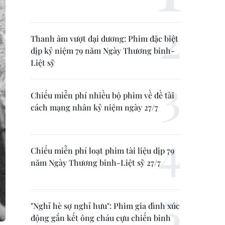
Thanh âm vượt đại dương: Phim đặc biệt
dịp kỷ niệm 79 năm Ngày Thương binh-
Liệt sỹ
Chiếu miễn phí nhiều bộ phim về đề tài
cách mạng nhân kỷ niệm ngày 27/7
Chiếu miễn phí loạt phim tài liệu dịp 79
năm Ngày Thương binh-Liệt sỹ 27/7
"Nghỉ hè sợ nghỉ hưu": Phim gia đình xúc
động gắn kết ông cháu cựu chiến binh