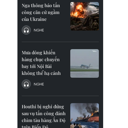
Nga thông báo tấn
công căn cứ ngầm
của Ukraine
NGHE
Mưa dông khiến
hàng chục chuyến
bay tới Nội Bài
không thể hạ cánh
NGHE
Houthi bị nghi đứng
sau vụ tấn công đánh
chìm tàu hàng Ấn Độ
trên Biển Đỏ