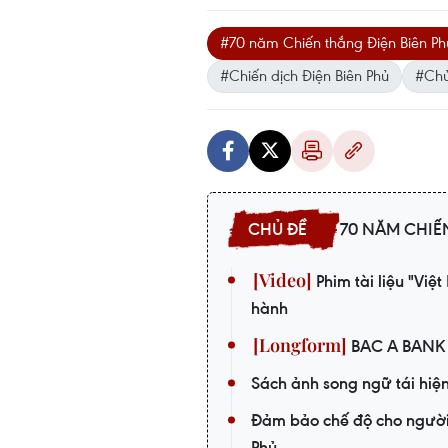
#70 năm Chiến thắng Điện Biên Ph
#Chiến dịch Điện Biên Phủ
#Chủ
70 NĂM CHIẾ
Phim tài liệu "Vi
hành
BAC A BANK t
Sách ảnh song ngữ tái hiện
Đảm bảo chế độ cho người
Phủ