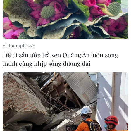
08/05/2024 06:37
70 năm Chiến thắng Điện Biên Phủ:
"Hồi chuông cáo chung chủ nghĩa
thực dân cũ"
vietnamplus.vn
08/05/2024 04:41
Để di sản ướp trà sen Quảng An luôn song
hành cùng nhịp sống đương đại
Kỷ niệm trọng thể 70 năm Chiến
thắng Điện Biên Phủ tại Liên bang
Nga
08/05/2024 00:49
Truyền thông Uruguay đưa tin đậm
nét về chiến thắng Điện Biên Phủ
07/05/2024 22:56