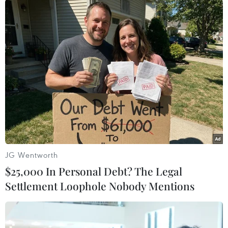
đầu Việt Nam, Liệt sỹ Tô Ngọc Vân
11/05/2024 12:16
Hơn 12.000 khách qua Sân bay Điện
Biên dịp 70 năm Chiến thắng Điện
Biên Phủ
10/05/2024 13:24
Hội thảo "Sáng mãi các giá trị quốc tế
của Chiến thắng Điện Biên Phủ” tại
JG Wentworth
Italy
$25,000 In Personal Debt? The Legal
10/05/2024 06:46
Settlement Loophole Nobody Mentions
“Sợi chỉ đỏ” xuyên suốt tiến trình
phát triển quan hệ Việt Nam-Lào