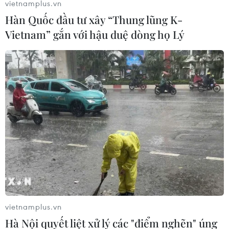
vietnamplus.vn
Hàn Quốc đầu tư xây “Thung lũng K-
Vietnam” gắn với hậu duệ dòng họ Lý
CƠ QUAN CHỦ QUẢN: THÔNG TẤN XÃ VIỆT NAM
Tổng Biên tập: TRẦN TIẾN DUẨN
Phó Tổng Biên tập: NGUYỄN THỊ TÁM, KHÚC THANH
THỦY
Sở hữu trí tuệ
Quy định sử dụng
RSS
Hỗ trợ
Ngôn ngữ
TTXVN
Dịch vụ tin
Quảng cáo
Liên hệ
vietnamplus.vn
Hà Nội quyết liệt xử lý các "điểm nghẽn" úng