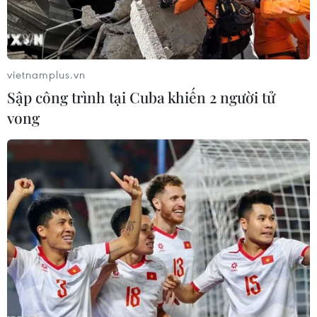
Hơn 422.000 tác phẩm dự thi vẽ
tranh kỷ niệm 70 năm chiến thắng
vietnamplus.vn
Điện Biên Phủ
Sập công trình tại Cuba khiến 2 người tử
07/05/2024 14:45
vong
Toàn cảnh lễ diễu binh,
diễu hành Kỷ niệm 70 năm Chiến
thắng Điện Biên Phủ
07/05/2024 12:34
Đài phát thanh quốc gia Argentina ca
ngợi 70 năm Chiến thắng Điện Biên
Phủ
07/05/2024 12:19