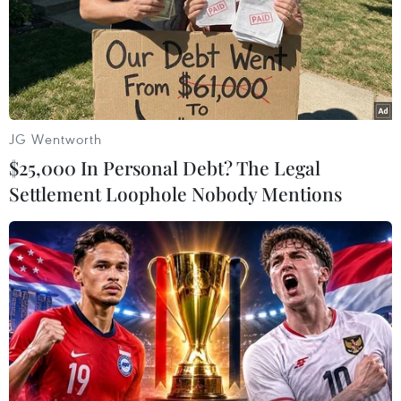
#giải thưởng
#âm nhạc
#Bài Ca Điện Biên
JG Wentworth
#tháng âm nhạc
#Điện Biên Phủ
$25,000 In Personal Debt? The Legal
#70 năm Chiến thắng Điện Biên Phủ
Điện Biên
Settlement Loophole Nobody Mentions
Theo dõi VietnamPlus
70 NĂM CHIẾN THẮNG ĐIỆN BIÊN PHỦ