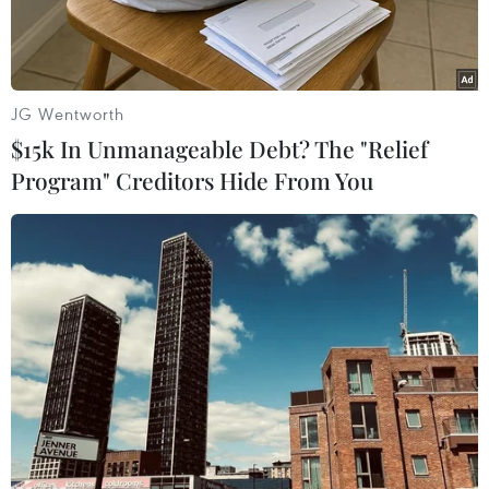
JG Wentworth
$15k In Unmanageable Debt? The "Relief
Program" Creditors Hide From You
Ban Tổ chức trao giải Nhì cho các tác giả. (Ảnh: Phan
Quân/TTXVN)
Tối 19/5, tại thành phố Điện Biên Phủ, Hội Nhạc
sỹ Việt Nam, Liên hiệp các Hội Văn học nghệ
thuật Việt Nam phối hợp với Ủy ban Nhân dân