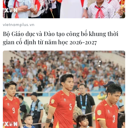
TIN LIÊN QUAN
vietnamplus.vn
Bộ Giáo dục và Đào tạo công bố khung thời
gian cố định từ năm học 2026-2027
70 năm Điện Biên Phủ: Cung đường 13A
huyền thoại góp phần làm nên chiến
thắng