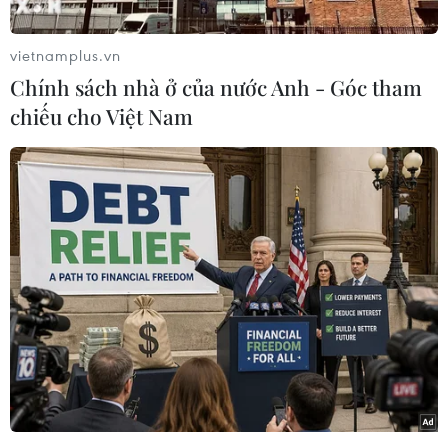
tỉnh Điện Biên tổ chức Lễ Tổng kết, trao giải
thưởng tháng âm nhạc “Bài ca Điện Biên.”
vietnamplus.vn
Đây là sự kiện văn hóa, chính trị nằm trong
Chính sách nhà ở của nước Anh - Góc tham
chuỗi các hoạt động kỷ niệm 70 năm Chiến
chiếu cho Việt Nam
thắng Điện Biên Phủ. Qua đó, góp phần tuyên
truyền sâu rộng truyền thống lịch sử, văn hóa
và cách mạng của dân tộc ta; nêu cao vai trò,
tầm vóc, ý nghĩa lịch sử to lớn của Chiến dịch
Điện Biên Phủ và cuộc kháng chiến chống Pháp
trong sự nghiệp đấu tranh giành độc lập dân
tộc.
Đồng thời, bồi đắp thêm lòng tự hào, niềm tin
và tình cảm yêu mến của cán bộ, đảng viên,
quân và nhân dân các dân tộc tỉnh Điện Biên
đối với những thành quả trong công cuộc bảo vệ