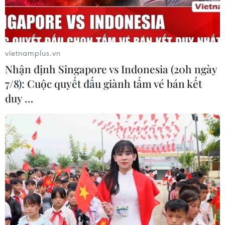
Phim tài liệu "Việt Nam 1954-Vinh
quang và nước mắt" chính thức phát hành
BAC A BANK tri ân vùng đất anh
hùng Điện Biên Phủ
vietnamplus.vn
Nhận định Singapore vs Indonesia (20h ngày
Sách ảnh song ngữ tái hiện cuộc diễu binh kỷ
7/8): Cuộc quyết đấu giành tấm vé bán kết
niệm Chiến thắng Điện Biên Phủ
duy …
Đảm bảo chế độ cho người phục vụ Lễ Kỷ niệm
70 năm Chiến thắng Điện Biên Phủ
Xuất bản cuốn sách "Điện Biên Phủ: Nhiệm vụ
bất khả thi"