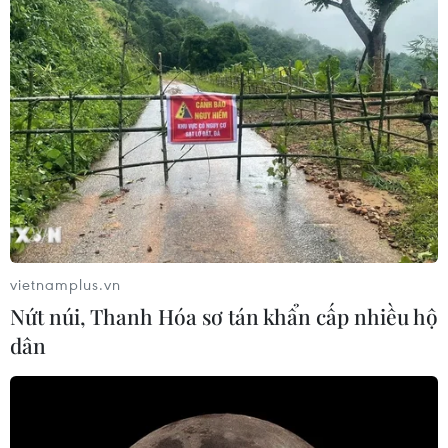
vietnamplus.vn
Nứt núi, Thanh Hóa sơ tán khẩn cấp nhiều hộ
dân