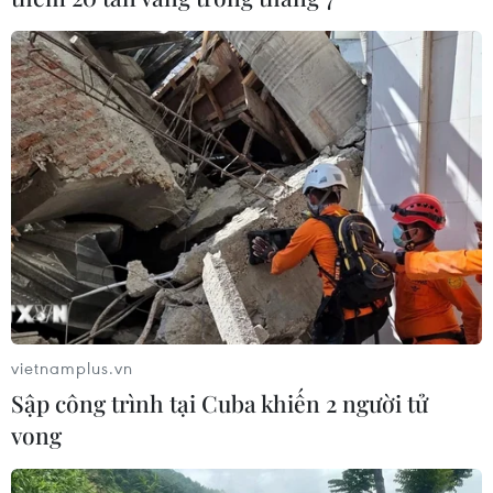
Hội thảo "Sáng mãi các giá trị quốc tế của
Chiến thắng Điện Biên Phủ” tại Italy
10/05/2024 06:46
Hội thảo Chiến thắng Điện Biên Phủ ở Italy làm sáng
tỏ những bài học, ý nghĩa, giá trị của Chiến thắng lịch
sử Điện Biên Phủ, tôn vinh giá trị bất biến của nhân loại
về hòa bình, tự do.
vietnamplus.vn
Sập công trình tại Cuba khiến 2 người tử
vong