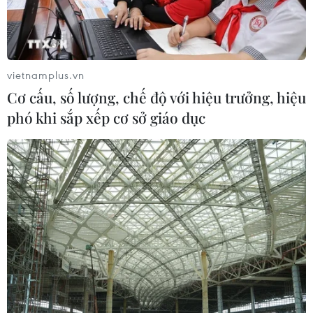
giải Vàng tại Liên hoan Nghệ thuật
châu Á 2026
09/07/2026 04:11
vietnamplus.vn
Chile để ngỏ khả năng tổ chức
Cơ cấu, số lượng, chế độ với hiệu trưởng, hiệu
concert BTS
phó khi sắp xếp cơ sở giáo dục
08/07/2026 23:22
Hòa nhạc “Crescendo - Giao hưởng
kết nối” lan tỏa tinh thần giao lưu
văn hóa
04/07/2026 23:37
Bản quyền âm nhạc ở quán càphê,
nhà hàng: Xây dựng văn hóa tôn