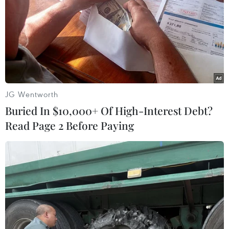
#Cuộc chiến thương mại Mỹ-Trung
JG Wentworth
#Quan chức Trung Quốc
#Huawei
#Nhà Trắng
Buried In $10,000+ Of High-Interest Debt?
Mỹ
Trung Quốc
Read Page 2 Before Paying
Theo dõi VietnamPlus