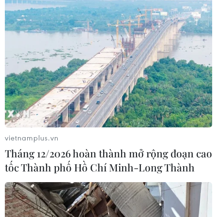
vietnamplus.vn
Tháng 12/2026 hoàn thành mở rộng đoạn cao
Trung Quốc và Mỹ tham vấn trước vòng
tốc Thành phố Hồ Chí Minh-Long Thành
đàm phán thương mại mới
20/09/2019 03:50
Cuộc tham vấn tại Washington trong hai ngày 19-20/9,