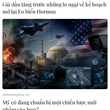
Giá dầu tăng trước những lo ngại về kế hoạch
mở lại Eo biển Hormuz
Mỹ-Trung xúc tiến cuộc gặp chuẩn bị cho
vòng đàm phán thương mại mới
17/09/2019 00:45
Các cuộc đàm phán thương mại cấp phó Mỹ-Trung sẽ
mở đường cho cuộc gặp cấp cao giữa Đại diện Thương
mại Mỹ Robert Lighthizer, Bộ trưởng Tài chính Mỹ Steven
Mnuchin với Phó Thủ tướng Lưu Hạc.
vietnamplus.vn
Mỹ có đang chuẩn bị một chiến lược mới
nhằm vào Iran?