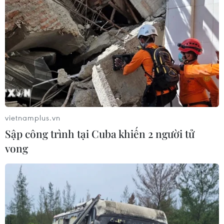
sẽ tạo cơ sở cho vòng đàm phán tiếp theo giữa hai nền
kinh tế hàng đầu thế giới, dự kiến diễn ra vào đầu
tháng 10 tới.
vietnamplus.vn
Sập công trình tại Cuba khiến 2 người tử
vong