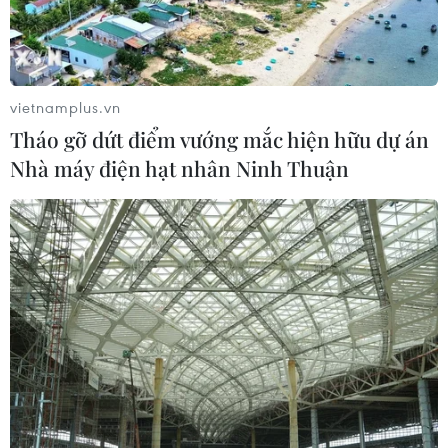
Masterise Homes đồng hành cùng
khách hàng trên toàn quốc với giải
pháp tài chính ưu việt
vietnamplus.vn
07/08/2026 08:39
Tháo gỡ dứt điểm vướng mắc hiện hữu dự án
Nhà máy điện hạt nhân Ninh Thuận
Nhà đầu tư Anh đề xuất siêu dự án Tổ
hợp cảng biển 18 tỷ USD tại Quảng
Ninh
07/08/2026 08:33
Canh tác biển - động lực mới cho
kinh tế biển Việt Nam
07/08/2026 08:14