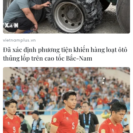
TIN LIÊN QUAN
vietnamplus.vn
Đã xác định phương tiện khiến hàng loạt ôtô
thủng lốp trên cao tốc Bắc-Nam
Mỹ sẽ xem xét thỏa thuận thương mại tạm
thời với Trung Quốc
13/09/2019 01:35