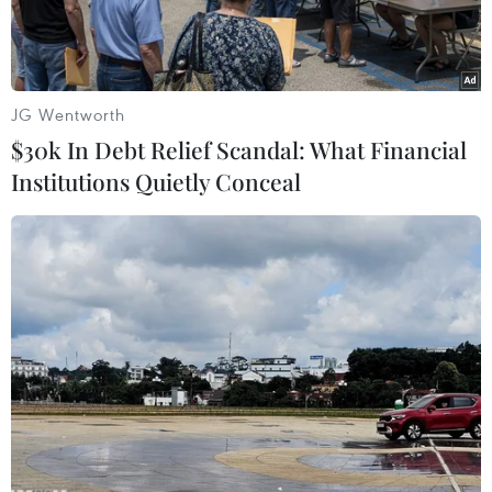
JG Wentworth
$30k In Debt Relief Scandal: What Financial
Institutions Quietly Conceal
Nông dân thu hoạch ngô tại Hastings, bang Minnesota, Mỹ.
(Ảnh: AFP/TTXVN)
Triển vọng về một thỏa thuận thương mại giữa
Mỹ và Trung Quốc có phần mờ nhạt đi vào ngày
20/9 sau khi các quan chức Trung Quốc bất ngờ