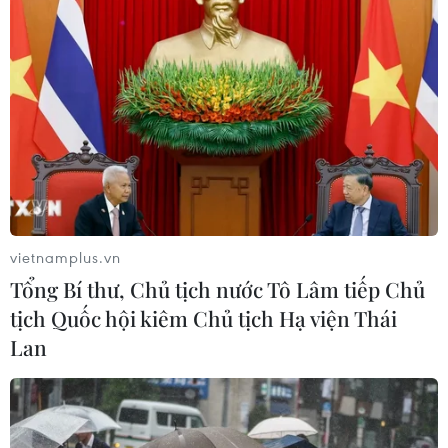
bền vững
07/08/2026 03:04
Cải cách WTO bế tắc do chưa thống
nhất phạm vi đàm phán
07/08/2026 03:04
Xem thêm
vietnamplus.vn
Tổng Bí thư, Chủ tịch nước Tô Lâm tiếp Chủ
tịch Quốc hội kiêm Chủ tịch Hạ viện Thái
Lan
CƠ QUAN CHỦ QUẢN: THÔNG TẤN XÃ VIỆT NAM
Tổng Biên tập: TRẦN TIẾN DUẨN