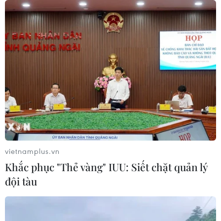
07/08/2026 12:35
Thuế polysilicon: Doanh nghiệp Hàn
Quốc tại Mỹ có lợi thế
07/08/2026 12:17
Tầm nhìn bán dẫn của Malaysia: Đi
từ thế mạnh sẵn có lên nấc thang giá
trị cao
vietnamplus.vn
07/08/2026 11:51
Khắc phục "Thẻ vàng" IUU: Siết chặt quản lý
đội tàu
Đắk Lắk phát động chiến dịch “30
ngày đêm” chuẩn hóa dữ liệu sầu
riêng