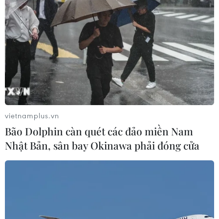
Phó Tổng Biên tập: NGUYỄN THỊ TÁM, KHÚC THANH
THỦY
Sở hữu trí tuệ
Quy định sử dụng
RSS
Hỗ trợ
Ngôn ngữ
TTXVN
Dịch vụ tin
Quảng cáo
vietnamplus.vn
Liên hệ
Bão Dolphin càn quét các đảo miền Nam
Nhật Bản, sân bay Okinawa phải đóng cửa
Giấy phép số: 1374/GP-BTTTT do Bộ Thông tin và Truyền thông
cấp ngày 11/9/2008.
Quảng cáo: Phó TBT Nguyễn Thị Tám: 093.5958688, Email:
tamvna@gmail.com