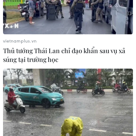
vietnamplus.vn
Thủ tướng Thái Lan chỉ đạo khẩn sau vụ xả
súng tại trường học
Dừng thu phí đường hỏng: Đánh thẳng
vào 'túi tiền', nhà đầu tư có sợ?
05/11/2018 22:22