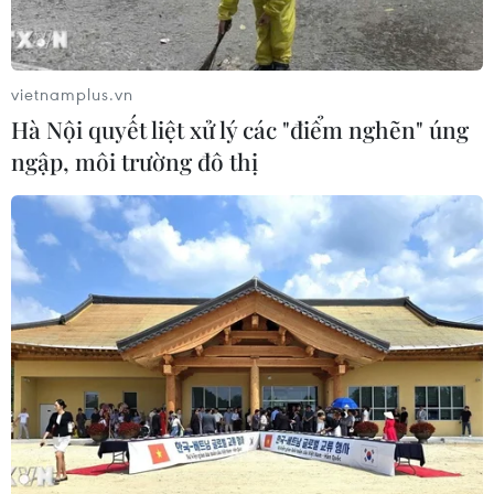
Bộ Giao thông Vận tải lần đầu tiên có quyết định dừng
thu phí đối với các tuyến đường bị hư hỏng, đánh thẳng
vào túi tiền nhà đầu tư, nhằm nâng cao chất lượng
vietnamplus.vn
công trình...
Hà Nội quyết liệt xử lý các "điểm nghẽn" úng
ngập, môi trường đô thị