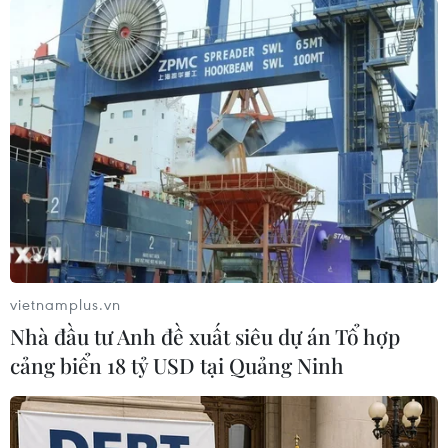
Được biết, với việc hoàn thành dự án đường kết
nối vào nút giao Chu Lai, các phương tiện của
các Khu công nghiệp Tam Anh Nam, Khu công
nghiệp Kỳ Hà-Chu Lai, cảng Chu Lai, sân bay
Chu Lai trên địa bàn tỉnh Quảng Nam có thể vận
chuyển hàng hóa và hành khách qua đường cao
tốc Đà Nẵng-Quảng Ngãi, rút ngắn thời gian và
chặng đường di chuyển, góp phần thúc đẩy phát
triển kinh tế-xã hội tỉnh Quảng Nam nói riêng
và khu vực miền Trung-Tây Nguyên nói chung./.
vietnamplus.vn
(Vietnam+)
Nhà đầu tư Anh đề xuất siêu dự án Tổ hợp
cảng biển 18 tỷ USD tại Quảng Ninh