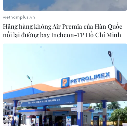
tăng kết nối khu vực phía Tây Nam
Hà Nội
vietnamplus.vn
06/08/2026 08:19
Hãng hàng không Air Premia của Hàn Quốc
nối lại đường bay Incheon-TP Hồ Chí Minh
Đắk Lắk: Điều tra, khắc phục sự cố
nhiều phương tiện thủng lốp trên
cao tốc
06/08/2026 07:14
Đại biểu Quốc hội băn khoăn khả
năng cân đối vốn 2 siêu dự án giao
thông
06/08/2026 07:00
TP Hồ Chí Minh: Dự án mở rộng