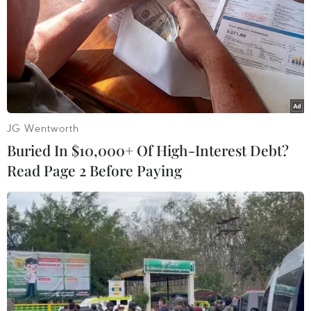
JG Wentworth
Buried In $10,000+ Of High-Interest Debt?
Read Page 2 Before Paying
'Sụt lún nút giao cao tốc 34.000 tỷ không
phải là sự cố chất lượng'
05/11/2018 08:02
Tổng công ty Đầu tư phát triển đường cao tốc Việt Nam
khẳng định nút giao sụt lún trên cao tốc Đà Nẵng-
Quảng Ngãi không phải là sự cố chất lượng công trình.