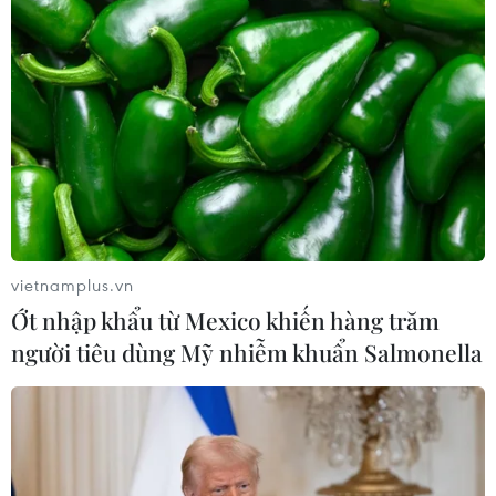
mưa bão
06/08/2026 02:23
Xe tải cẩu tông sập cầu Đắk Lung tại
Đồng Nai, hai người thoát nạn
06/08/2026 01:54
Xem thêm
vietnamplus.vn
Ớt nhập khẩu từ Mexico khiến hàng trăm
người tiêu dùng Mỹ nhiễm khuẩn Salmonella
CƠ QUAN CHỦ QUẢN: THÔNG TẤN XÃ VIỆT NAM
Tổng Biên tập: TRẦN TIẾN DUẨN