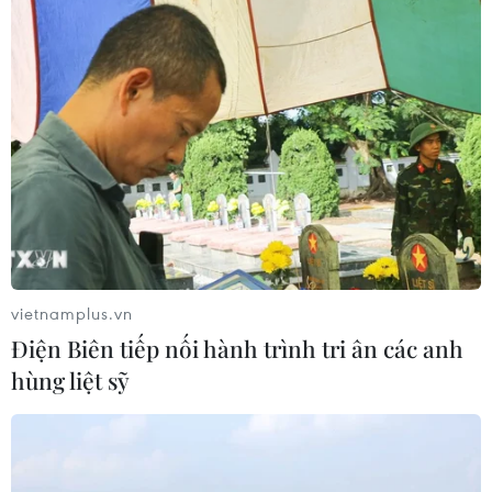
Thu hồi 89 ha đất đấu giá chọn nhà
đầu tư công trình thành phố cảng
hàng không
07/08/2026 06:46
Cần xử lý dứt điểm việc tập kết gỗ ở
hành lang an toàn giao thông Quốc
lộ 22B
07/08/2026 04:31
vietnamplus.vn
Điện Biên tiếp nối hành trình tri ân các anh
Hãng hàng không Air Premia của
hùng liệt sỹ
Hàn Quốc nối lại đường bay
Incheon-TP Hồ Chí Minh
07/08/2026 04:28