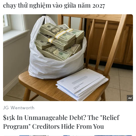
chạy thử nghiệm vào giữa năm 2027
thác, VEC sẽ bổ sung nhân lực trực chốt, phối
hợp với các đơn vị chức năng trên tuyến cao tốc
Đà Nẵng-Quảng Ngãi để hướng dẫn các phương
tiện ra/vào nút giao Chu Lai và tuyên truyền
đảm bảo an toàn giao thông.
VEC cũng đưa ra tốc độ xe chạy tại các nhánh
ra/vào đường cao tốc là 40km/giờ đồng thời lưu
ý các phương tiện di chuyển chậm khi đi qua
trạm thu phí Chu Lai nhằm đảm bảo an toàn
giao thông.
Bên cạnh đó, VEC tiếp nhận mọi phản ánh, kiến
JG Wentworth
nghị, thông báo sự cố… xảy ra trên tuyến cao tốc
$15k In Unmanageable Debt? The "Relief
Đà Nẵng-Quảng Ngãi qua số điện thoại đường
Program" Creditors Hide From You
dây nóng 19001777.