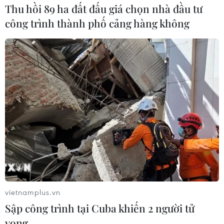
Thu hồi 89 ha đất đấu giá chọn nhà đầu tư
công trình thành phố cảng hàng không
VEC: Băng keo không có tác dụng chống
thấm hầm chui cao tốc
22/11/2018 08:09
Tổng công ty Đầu tư phát triển đường cao tốc Việt Nam
cho biết, việc sử dụng băng keo không có tác dụng
chống thấm hầm chui trên cao tốc Đà Nẵng-Quảng
Ngãi.
vietnamplus.vn
Sập công trình tại Cuba khiến 2 người tử
vong