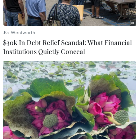
(16/12).
JG Wentworth
$30k In Debt Relief Scandal: What Financial
Institutions Quietly Conceal
Các phương tiện lưu thông trên đường cao tốc Đà Nẵng-
Quảng Ngãi. (Ảnh: Trần Tĩnh/TTXVN)
Tổng công ty Đầu tư phát triển đường cao tốc
Việt Nam (VEC) vừa có phương án tổ chức giao