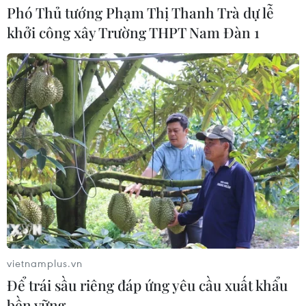
Phó Thủ tướng Phạm Thị Thanh Trà dự lễ
khởi công xây Trường THPT Nam Đàn 1
TIN CÙNG CHUYÊN MỤC
Xe khách lao xuống hố sâu bên
vietnamplus.vn
đường, 18 hành khách thoát nạn
Để trái sầu riêng đáp ứng yêu cầu xuất khẩu
07/08/2026 08:39
bền vững