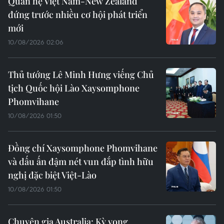
Quan hệ Việt Nam-New Zealand
đứng trước nhiều cơ hội phát triển
mới
10/08/2026 02:06
Thủ tướng Lê Minh Hưng viếng Chủ
tịch Quốc hội Lào Xaysomphone
Phomvihane
10/08/2026 01:50
Đồng chí Xaysomphone Phomvihane
và dấu ấn đậm nét vun đắp tình hữu
nghị đặc biệt Việt-Lào
10/08/2026 01:50
Chuyên gia Australia: Kỳ vọng