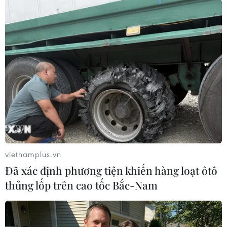
#tin tức hot
#tin tức an ninh
#tin tức hot
#an ninh
#an ninh nghệ an
#thời sự
#thời sự hôm nay
#bản tin thời sự
Philippines
Theo dõi VietnamPlus
vietnamplus.vn
Đã xác định phương tiện khiến hàng loạt ôtô
TIN LIÊN QUAN
thủng lốp trên cao tốc Bắc-Nam