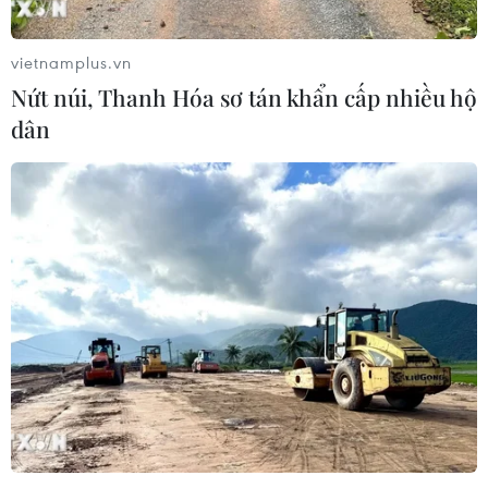
vietnamplus.vn
Thành phố Hồ Chí Minh: Họp mặt kỷ
Nứt núi, Thanh Hóa sơ tán khẩn cấp nhiều hộ
niệm 59 năm Ngày thành lập ASEAN
dân
07/08/2026 09:26
Thái Lan: Ôtô lao vào trung tâm
chăm sóc trẻ làm khoảng nạn nhân
bị thương
07/08/2026 08:13
Thủ tướng Thái Lan chỉ đạo khẩn sau
vụ xả súng tại trường học
07/08/2026 06:37