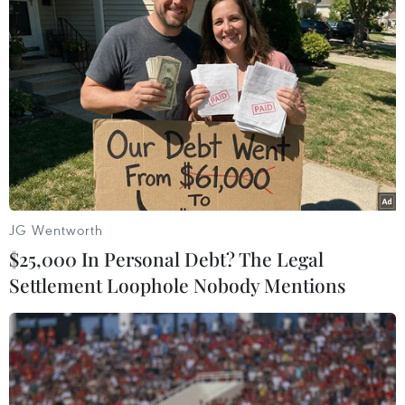
Người Philippines hoài nghi cuộc chiến
JG Wentworth
chống ma túy của Tổng thống
$25,000 In Personal Debt? The Legal
27/09/2017 14:05
Settlement Loophole Nobody Mentions
Gần một nửa số người dân Philippines tin rằng cảnh sát
đang sát hại những người vô tội trong cuộc chiến chống
ma túy của Tổng thống Rodrigo Duterte.