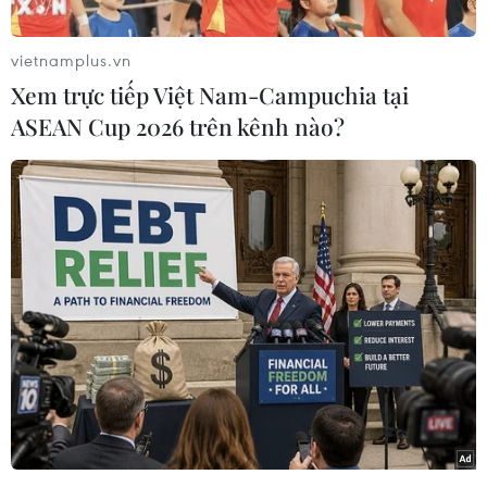
chống ma túy mà các nước phương Tây chỉ trích
là quá bạo lực.
vietnamplus.vn
Ngoại trưởng Philippines Alan Peter Cayetano
Xem trực tiếp Việt Nam-Campuchia tại
tuyên bố Nghị viện châu Âu đã vượt qua "giới
ASEAN Cup 2026 trên kênh nào?
hạn đỏ."
Quan chức này chỉ trích nghị quyết của Nghị
viện châu Âu dựa trên "thông tin thiên vị,
không đầy đủ và thậm chí sai trái và không
phản ánh tình hình thực sự trên thực địa." Bên
cạnh đó, hành động này mang tính can thiệp
vào công việc của một quốc gia có chủ quyền.
[Tổng thống Philippines khẳng định vẫn tiếp
tục cuộc chiến chống ma túy]
Trấn áp tội phạm, đặc biệt là tội phạm ma túy, là