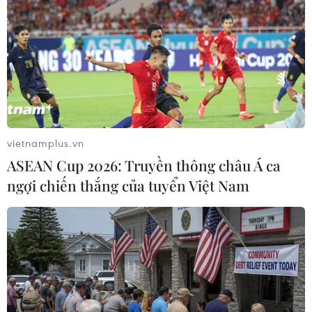
vietnamplus.vn
ASEAN Cup 2026: Truyền thông châu Á ca
ngợi chiến thắng của tuyển Việt Nam
Dân chúng Philippine ủng hộ chiến dịch
chống ma túy của Tổng thống
16/10/2017 13:38
Duterte Một cuộc thăm dò do Pulse Asia Inc. tiến hành từ
ngày 24-30/9 vừa qua cho thấy 88% trong số 1.200