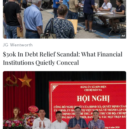
người được khảo sát bày tỏ sự ủng hộ chiến dịch chống
ma túy của ông Duterte.
JG Wentworth
$30k In Debt Relief Scandal: What Financial
Institutions Quietly Conceal
Cảnh sát Philippines có thể trở lại phụ
trách cuộc chiến chống ma túy