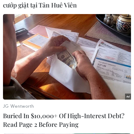
cướp giật tại Tân Huê Viên
#an ninh
#Philippines
#Nghị viện châu Âu
JG Wentworth
#Cuộc chiến chống ma túy
#Can thiệp nội bộ
#tin tức
Buried In $10,000+ Of High-Interest Debt?
#tin tức mới nhất
#tin tức 24h
Read Page 2 Before Paying
#tin tức mới nhất trong ngày
#tin tức thời sự