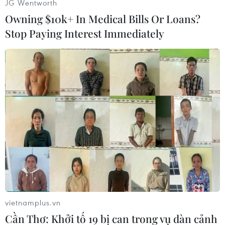
JG Wentworth
một trong những nhiệm vụ ưu tiên hàng đầu
Owning $10k+ In Medical Bills Or Loans?
được Tổng thống Rodrigo Duterte tuyên bố khi
Stop Paying Interest Immediately
tranh cử và tích cực triển khai kể từ khi lên
nhậm chức từ tháng 6/2016.
Theo thống kê, cảnh sát đã tiêu diệt hàng nghìn
đối tượng trong chiến dịch chống ma túy. Tổng
thống Duterte đã chỉ thị quân đội tham gia hoạt
động này và cho biết ông muốn trao cho quân
đội quyền bắt giữ những cảnh sát có dính líu
đến ma túy.
Các nước phương Tây, trong đó có Liên minh
châu Âu (EU), thường xuyên chỉ trích chiến dịch
này quá bạo lực./.
vietnamplus.vn
(TTXVN/Vietnam+)
Cần Thơ: Khởi tố 19 bị can trong vụ dàn cảnh