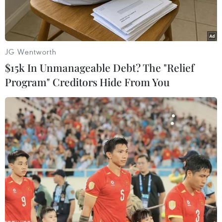
JG Wentworth
$15k In Unmanageable Debt? The "Relief
Program" Creditors Hide From You
Ngoại trưởng Philippines Alan Peter Cayetano. (Nguồn:
rappler.com)
Philippines lên án Nghị viện châu Âu can thiệp
vào công việc nội bộ của nước này sau khi cơ
quan lập pháp Liên minh châu Âu hối thúc quốc
gia Đông Nam Á này chấm dứt cuộc chiến