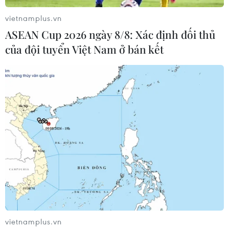
#Tập đoàn Grab
#Phó Thủ tướng Lê Minh Khái
vietnamplus.vn
#Phụ phí nắng nóng
#Chuyển đổi số
ASEAN Cup 2026 ngày 8/8: Xác định đối thủ
#Việt Nam-Singapore
Singapore
của đội tuyển Việt Nam ở bán kết
Theo dõi VietnamPlus
TIN LIÊN QUAN
vietnamplus.vn