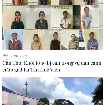
25/02/2022 12:40
Chiều 25/2, trong khuôn khổ chuyến thăm Singapore,
Chủ tịch nước Nguyễn Xuân Phúc đã tiếp Chủ tịch Tập
đoàn Grab, lãnh đạo Tập đoàn YCH và lãnh đạo Tập
đoàn FWD.
vietnamplus.vn
Cần Thơ: Khởi tố 19 bị can trong vụ dàn cảnh
cướp giật tại Tân Huê Viên