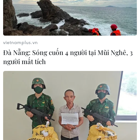
vietnamplus.vn
Đà Nẵng: Sóng cuốn 4 người tại Mũi Nghê, 3
người mất tích