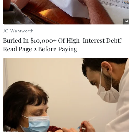
JG Wentworth
Buried In $10,000+ Of High-Interest Debt?
Read Page 2 Before Paying
Phó Thủ tướng Lê Minh Khái đón Tổng Giám đốc kiêm đồng
sáng lập Tập đoàn Grab toàn cầu Anthony Tan. (Ảnh: An
Đăng/TTXVN)
Chiều 19/7, tại buổi tiếp Tổng Giám đốc Tập