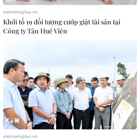
Foxconn đạt doanh thu cao kỷ lục
vietnamplus.vn
nhờ nhu cầu mạnh đối với AI
Khởi tố 19 đối tượng cướp giật tài sản tại
05/08/2026 13:41
Công ty Tân Huê Viên
Hãng Walt Disney ký thỏa thuận
chưa từng có tiền lệ với TikTok
05/08/2026 13:31
Cảng hàng không Quảng Trị tăng
tốc, hướng tới mục tiêu khai thác
cuối năm 2026
05/08/2026 10:59
vietnamplus.vn