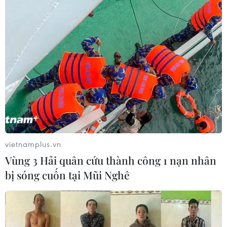
tiêm ít nhất 1 mũi vaccine phòng COVID-19 và xét
nghiệm âm tính với Sars-CoV-2.
vietnamplus.vn
Vùng 3 Hải quân cứu thành công 1 nạn nhân
bị sóng cuốn tại Mũi Nghê
Chủ tịch nước tiếp các doanh nghiệp về
đổi mới sáng tạo của Singapore