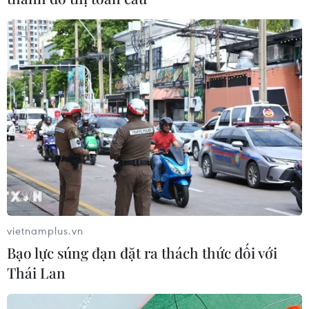
vietnamplus.vn
Chính thức mở lại ứng dụng gọi xe công
Bạo lực súng đạn đặt ra thách thức đối với
nghệ GrabCar tại Hà Nội
Thái Lan
14/10/2021 03:27
Tất cả đối tác tài xế GrabCar được hoạt động đã được