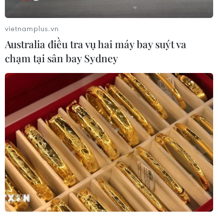
07/08/2026 07:58
vietnamplus.vn
Australia điều tra vụ hai máy bay suýt va
17 giờ ngày 7/8, mở cửa tràn xả mặt
chạm tại sân bay Sydney
điều tiết hồ chứa thủy điện Lai Châu
07/08/2026 07:28
Xem thêm
CƠ QUAN CHỦ QUẢN: THÔNG TẤN XÃ VIỆT NAM
Tổng Biên tập: TRẦN TIẾN DUẨN