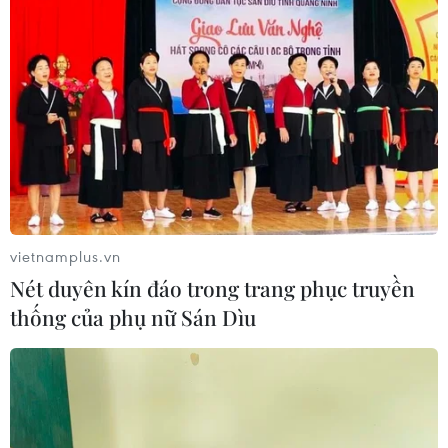
Quảng Trị quyết tâm bàn giao sớm
mặt bằng Dự án Nhà máy điện gió
LIG-Hướng Hóa 1
08/08/2026 02:33
Áp thấp nhiệt đới đổi hướng trên
vùng biển phía Đông khu vực vịnh
Bắc Bộ
vietnamplus.vn
07/08/2026 23:29
Nét duyên kín đáo trong trang phục truyền
thống của phụ nữ Sán Dìu
Campuchia nỗ lực bảo tồn động vật
hoang dã trước nguy cơ tuyệt chủng
07/08/2026 22:45