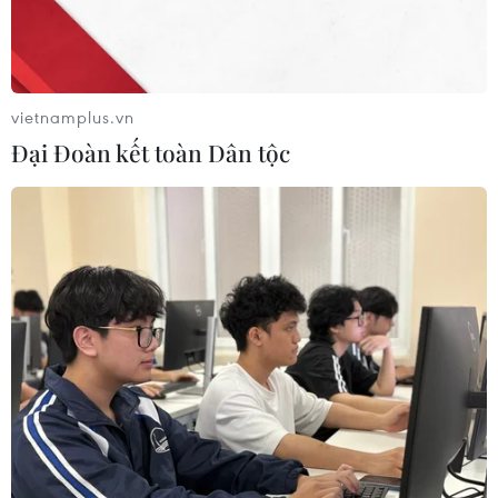
vietnamplus.vn
Đại Đoàn kết toàn Dân tộc
Vịnh Hạ Long - tác phẩm tạo hình
kỳ diệu của thiên nhiên
03/07/2015 08:35
Vịnh Hạ Long có diện tích 1.553 km2 với gần 2000 hòn