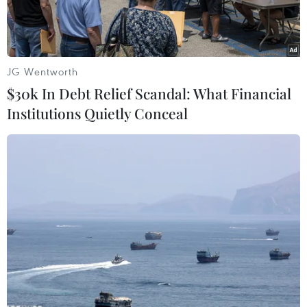
ngay trước cửa ngõ di sản Vịnh Hạ Long.
JG Wentworth
$30k In Debt Relief Scandal: What Financial
Institutions Quietly Conceal
Ảnh minh họa. (Nguồn: TTXVN)
Phó Thủ tướng Hoàng Trung Hải yêu cầu Ủy ban
Nhân dân tỉnh Quảng Ninh kiểm tra, xử lý phản
ánh việc khai thác cát trái phép ngay trước cửa