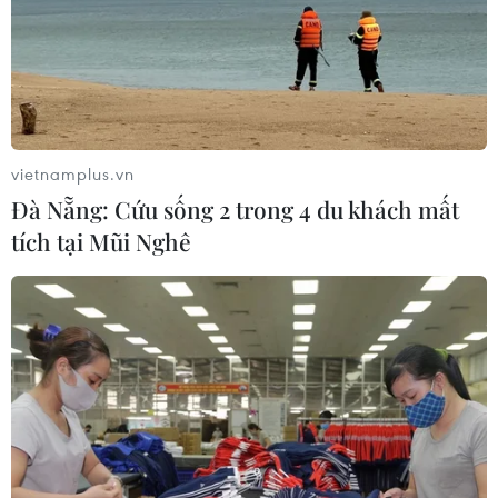
vietnamplus.vn
Đà Nẵng: Cứu sống 2 trong 4 du khách mất
tích tại Mũi Nghê
TIN CÙNG CHUYÊN MỤC
Từ 10-11/8, Bắc Bộ và Trung Bộ có