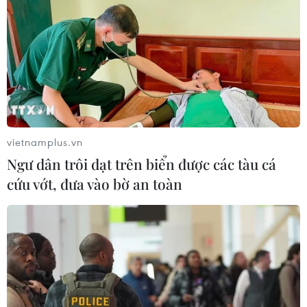
Áp thấp nhiệt đới trên vịnh Bắc Bộ sẽ
gây ảnh hưởng thế nào tới Việt Nam?
07/08/2026 14:38
Nứt núi, Thanh Hóa sơ tán khẩn cấp
nhiều hộ dân
vietnamplus.vn
07/08/2026 13:17
Ngư dân trôi dạt trên biển được các tàu cá
cứu vớt, đưa vào bờ an toàn
Cảnh báo lũ trên lưu vực sông Thao
tại trạm Yên Bái
07/08/2026 11:51