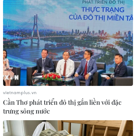
Duong
Phó Thủ tướng cũng chỉ đạo điều tra, xử lý tình trạng khai thác cát
lậu trên sông Hồng, tập kết tại 2 bãi cát khổng lồ ở Mễ Sở (Văn
Giang) và Bình Minh (Khoái Châu) Hưng Yên nữa đi. Hàng năm rút
ruột hàng triệu m3 cát và ngân sách NN thất thu hàng trăm tỷ
đồng
Thích
Trả lời
TIN LIÊN QUAN
vietnamplus.vn
Cần Thơ phát triển đô thị gắn liền với đặc
trưng sông nước