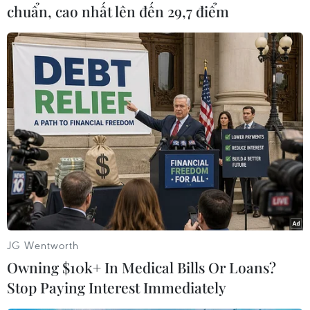
chuẩn, cao nhất lên đến 29,7 điểm
#Quảng Ninh
#Vịnh Hạ Long
#Khai thác cát trái phép
#Sông Cửa Lục
#Kỳ quan thiên nhiên thế giới
#Cảnh sát môi trường
Quảng Ninh
Theo dõi VietnamPlus
JG Wentworth
Owning $10k+ In Medical Bills Or Loans?
Stop Paying Interest Immediately