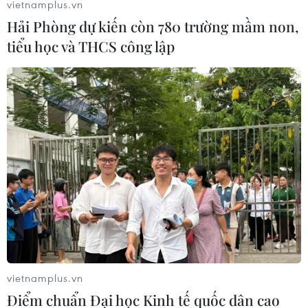
ngõ di sản Vịnh Hạ Long
vietnamplus.vn
Hải Phòng dự kiến còn 780 trường mầm non,
09/07/2015 11:49
tiểu học và THCS công lập
Hàng chục con tàu đang ngày đêm thi nhau hút cát trái
phép trên sông Cửa Lục, nơi tiếp giáp với di sản-kỳ
quan thiên nhiên thế giới Vịnh Hạ Long, tỉnh Quảng
Ninh.
vietnamplus.vn
Điểm chuẩn Đại học Kinh tế quốc dân cao