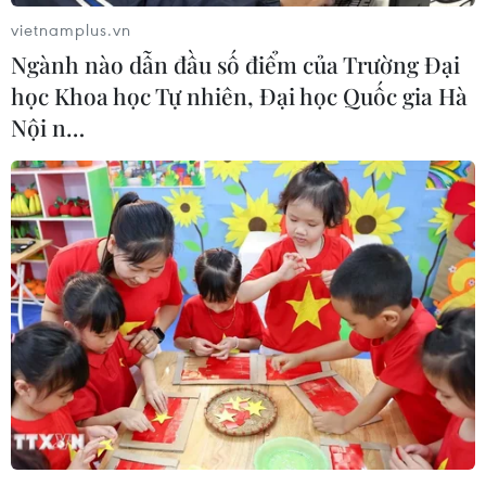
đảo lớn nhỏ quần tụ trên vùng biển Đông Bắc, là tác
vietnamplus.vn
phẩm nghệ thuật tạo hình vĩ đại của thiên nhiên.
Ngành nào dẫn đầu số điểm của Trường Đại
học Khoa học Tự nhiên, Đại học Quốc gia Hà
Nội n…
Khai thác cát trái phép ngay trước cửa