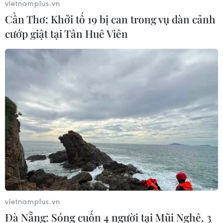
vietnamplus.vn
Cần Thơ: Khởi tố 19 bị can trong vụ dàn cảnh
cướp giật tại Tân Huê Viên
vietnamplus.vn
Đà Nẵng: Sóng cuốn 4 người tại Mũi Nghê, 3