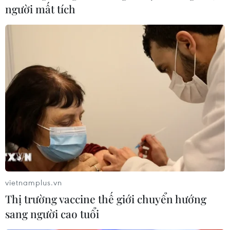
người mất tích
Dự án hoàn thành và đi vào vận hành sẽ giúp thay đổi bộ mặt
tuyến vành đai 2 tại khu vực, giảm ùn tắc giao thông cho
đường Trường Chinh, Đại La, Minh Khai... (Ảnh: Tuấn
Anh/TTXVN)
(TTXVN/Vietnam+)
vietnamplus.vn
Thị trường vaccine thế giới chuyển hướng
sang người cao tuổi