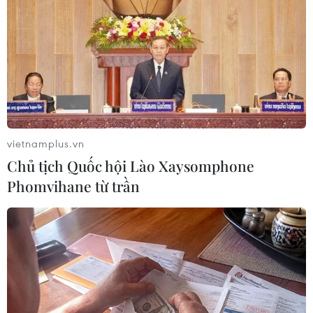
kết nối với đường bên dưới tại 3 vị trí: cầu Vĩnh Tuy, Ngã Tư
Vọng và Ngã Tư Sở. (Ảnh: Tuấn Anh/TTXVN)
vietnamplus.vn
Chủ tịch Quốc hội Lào Xaysomphone
Phomvihane từ trần
Với công nghệ MSS, sau khi thi công xong một nhịp, toàn bộ hệ
thống ván khuôn và đà giáo được di chuyển tới nhịp tiếp theo
và bắt đầu công đoạn thi công như nhịp trước, cứ như vậy theo