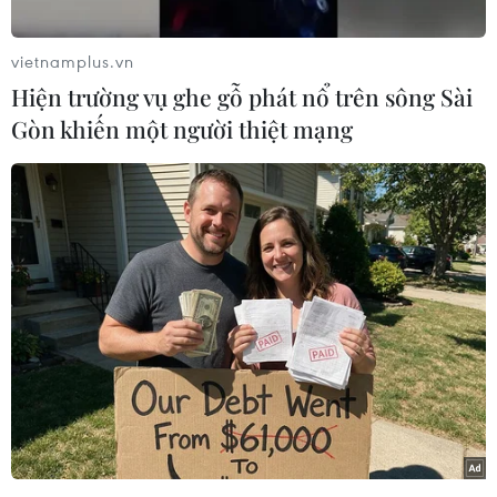
vietnamplus.vn
Hiện trường vụ ghe gỗ phát nổ trên sông Sài
Gòn khiến một người thiệt mạng
Phần đường dưới thấp kéo dài từ Vĩnh Tuy-Chợ Mơ-Ngã Tư
Vọng dài 3,1km được mở rộng với mặt cắt 53,5-63,5m, quy mô
8 làn xe. (Ảnh: Tuấn Anh/TTXVN)