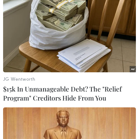
Với tổng chiều dài toàn tuyến là hơn 5km, dự án bao gồm xây
mới tuyến đường bộ trên cao và mở rộng tuyến đường dưới
thấp. (Ảnh: Tuấn Anh/TTXVN)
JG Wentworth
$15k In Unmanageable Debt? The "Relief
Program" Creditors Hide From You
Đoạn tuyến trên cao toàn dự án bao gồm các hạng mục: cầu
chính (bề mặt 19m), cầu dẫn (bề mặt 7m) và các nhánh dẫn