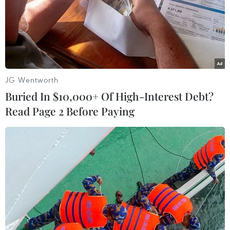
chiều dọc cầu cho đến khi hoàn thiện kết cấu nhịp. (Ảnh: Tuấn
Anh/TTXVN)
JG Wentworth
Buried In $10,000+ Of High-Interest Debt?
Read Page 2 Before Paying
Đoạn tuyến trên cao nút giao Đại La-Trần Đại Nghĩa đang được
thi công. (Ảnh: Tuấn Anh/TTXVN)