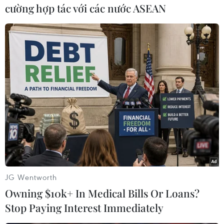
cường hợp tác với các nước ASEAN
Tuyến đường bộ trên cao dọc đường Vành đai 2, đoạn từ cầu
Vĩnh Tuy đến Ngã Tư Sở gồm cầu chính và cầu dẫn kết nối với
các tuyến đường bên dưới, hệ thống chiếu sáng, thoát nước,
tường chắn, hệ thống biển báo. (Ảnh: Tuấn Anh/TTXVN)
JG Wentworth
Owning $10k+ In Medical Bills Or Loans?
Stop Paying Interest Immediately