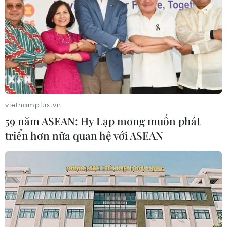
543D tạm thời tê liệt
08/08/2026 07:09
Vụ phế liệu bằng sắt, nhọn rơi trên
cao tốc: Tài xế xe chở mắc nhiều lỗi vi
phạm
vietnamplus.vn
08/08/2026 06:37
59 năm ASEAN: Hy Lạp mong muốn phát
triển hơn nữa quan hệ với ASEAN
Dự án Sân bay Phú Quốc tăng tốc thi
công, sẽ cán mốc vận hành từ tháng
4/2027
08/08/2026 04:30
Metro Nhổn-Ga Hà Nội đã “cõng”