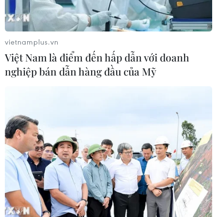
năm 2027
07/08/2026 08:28
vietnamplus.vn
Bộ Xây dựng yêu cầu đầu tư hệ
Việt Nam là điểm đến hấp dẫn với doanh
thống trạm sạc điện trên cao tốc
nghiệp bán dẫn hàng đầu của Mỹ
Bắc-Nam
07/08/2026 08:15
Xuất hiện các cung trượt sạt kèm
theo nhiều vết nứt, gãy tại Sơn La
07/08/2026 07:31
Thu hồi 89 ha đất đấu giá chọn nhà
đầu tư công trình thành phố cảng
hàng không