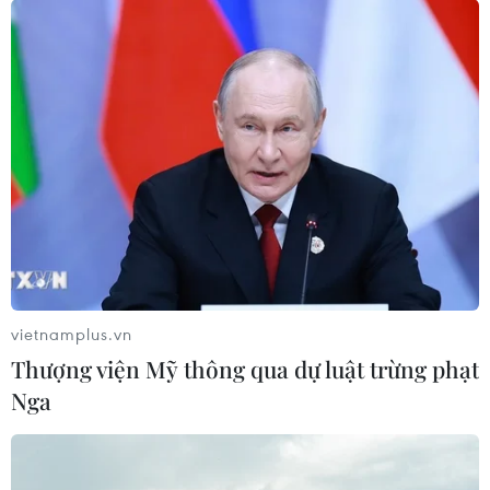
#Vành đai 2
#Cầu Vĩnh Tuy
#Ngã Tư Sở
#Giải phóng mặt bằng
TP. Hà Nội
Theo dõi VietnamPlus
vietnamplus.vn
Thượng viện Mỹ thông qua dự luật trừng phạt
Nga
TIN CÙNG CHUYÊN MỤC