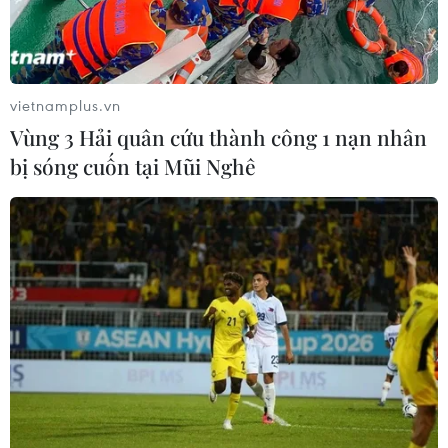
vietnamplus.vn
Vùng 3 Hải quân cứu thành công 1 nạn nhân
bị sóng cuốn tại Mũi Nghê
Đoạn tuyến trên cao toàn dự án bao gồm các hạng mục: cầu
chính (bề mặt 19m), cầu dẫn (bề mặt 7m) và các nhánh dẫn
kết nối với đường bên dưới. (Ảnh: Tuấn Anh/TTXVN)