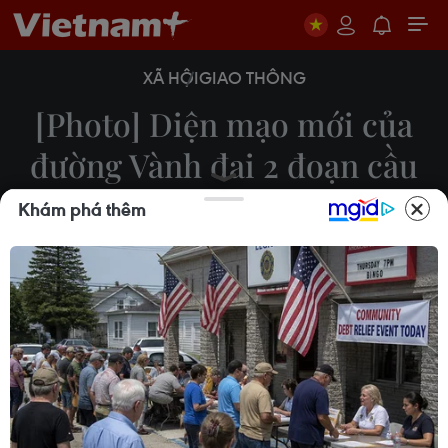
XÃ HỘI
GIAO THÔNG
[Photo] Diện mạo mới của
đường Vành đai 2 đoạn cầu
Vĩnh Tuy-Ngã Tư Sở
Khám phá thêm
29/07/2022 07:57
Dự án đường Vành đai 2, đoạn cầu Vĩnh Tuy-Ngã
Tư Sở được thành phố Hà Nội phê duyệt số vốn
khoảng 9.400 tỷ đồng, trong đó chi phí giải phóng
mặt bằng là gần 4.200 tỷ đồng.