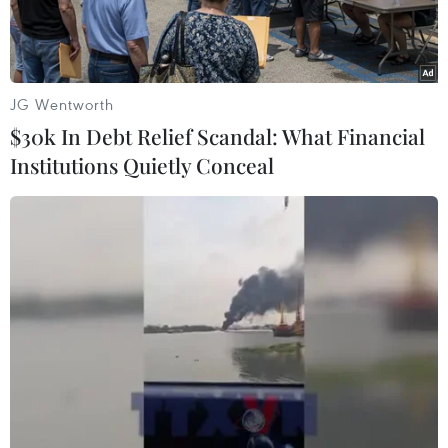
JG Wentworth
$30k In Debt Relief Scandal: What Financial
Institutions Quietly Conceal
Tuyến đường bộ trên cao dọc đường Vành đai 2, đoạn từ cầu
Vĩnh Tuy đến Ngã Tư Sở gồm cầu chính và cầu dẫn kết nối với
các tuyến đường bên dưới. (Ảnh: Tuấn Anh/TTXVN)