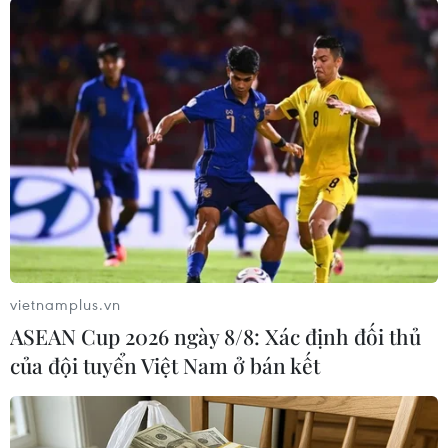
Dự án hoàn thành và đi vào khai thác sẽ giúp giảm ùn tắc giao
thông cho đường Trường Chinh, Đại La, Minh Khai... góp phần
hoàn thiện quy hoạch giao thông của Hà Nội. (Ảnh: Tuấn
Anh/TTXVN)
vietnamplus.vn
ASEAN Cup 2026 ngày 8/8: Xác định đối thủ
của đội tuyển Việt Nam ở bán kết