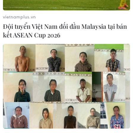
vietnamplus.vn
Đội tuyển Việt Nam đối đầu Malaysia tại bán
kết ASEAN Cup 2026
Đoạn tuyến trên cao Dự án đoạn Chợ Mơ - Ngã Tư Vọng đang
được khẩn trương xây dựng. (Ảnh: Tuấn Anh/TTXVN)