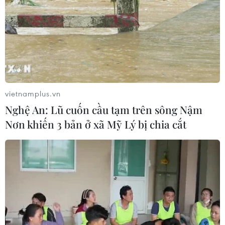
CƠ QUAN CHỦ QUẢN: THÔNG TẤN XÃ VIỆT NAM
Tổng Biên tập: TRẦN TIẾN DUẨN
Phó Tổng Biên tập: NGUYỄN THỊ TÁM, KHÚC THANH
THỦY
vietnamplus.vn
Sở hữu trí tuệ
Quy định sử dụng
Nghệ An: Lũ cuốn cầu tạm trên sông Nậm
RSS
Hỗ trợ
Nơn khiến 3 bản ở xã Mỹ Lý bị chia cắt
Ngôn ngữ
TTXVN
Dịch vụ tin
Quảng cáo
Liên hệ
Giấy phép số: 1374/GP-BTTTT do Bộ Thông tin và Truyền thông