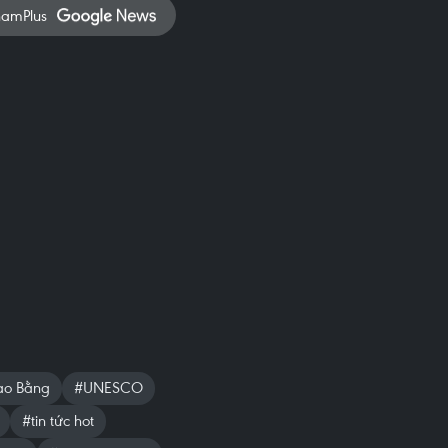
namPlus
ao Bằng
#UNESCO
#tin tức hot