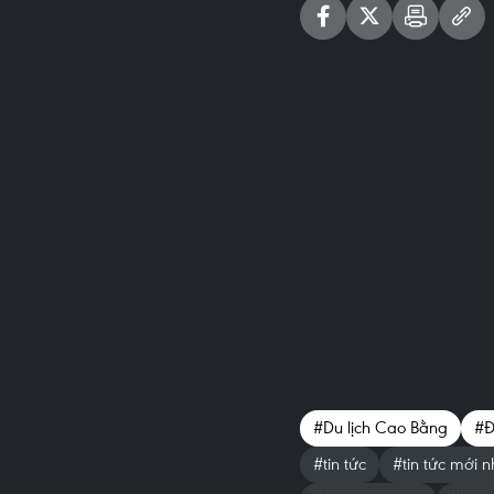
#Du lịch Cao Bằng
#Đ
#tin tức
#tin tức mới n