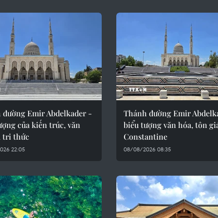
 đường Emir Abdelkader -
Thánh đường Emir Abdelk
ượng của kiến trúc, văn
biểu tượng văn hóa, tôn gi
 tri thức
Constantine
026 22:05
08/08/2026 08:35