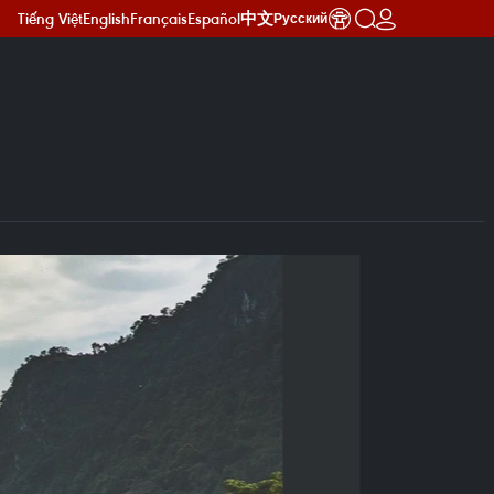
Tiếng Việt
English
Français
Español
中文
Русский