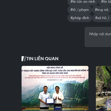
#tin tức an ninh
#tin tư
#tội phạm
#truy nã
#pháp đình
#xã hội
TIN LIÊN QUAN