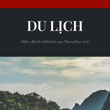
DU LỊCH
Điểm đến
Lễ hội
Khách sạn/Resort
Tour mới