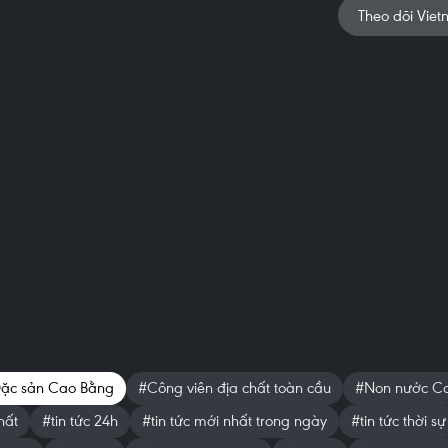
Theo dõi Viet
ặc sản Cao Bằng
#Công viên địa chất toàn cầu
#Non nước C
hất
#tin tức 24h
#tin tức mới nhất trong ngày
#tin tức thời sự