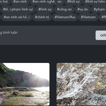
́c hot
#an ninh
#an ninh nghệ an
#thời sự
#thời sự hôm
#tội phạm hình sự
#hình sự
#công an
#vụ án
#phạm 
#an ninh xã hội
#chính trị
#VietnamPlus
#Vietnam
#P
GỬI