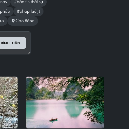
 nay
#bản tin thời sự
pháp
#pháp luật
lus
Cao Bằng
 BÌNH LUẬN