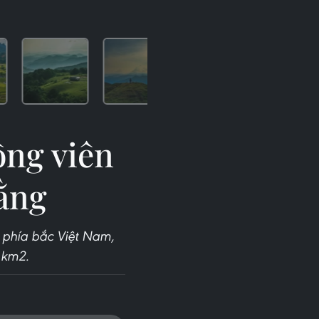
ông viên
ằng
 phía bắc Việt Nam,
 km2.