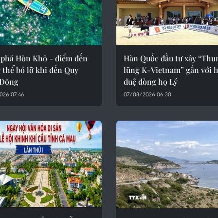
phá Hòn Khô - điểm đến
Hàn Quốc đầu tư xây “Thu
thể bỏ lỡ khi đến Quy
lũng K-Vietnam” gắn với 
 Đông
duệ dòng họ Lý
026 07:46
07/08/2026 06:30