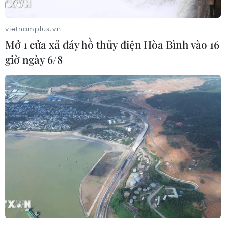
(Ảnh: Getty images)
vietnamplus.vn
Làm dịu da
Mở 1 cửa xả đáy hồ thủy điện Hòa Bình vào 16
Để làm dịu vết cháy nắng trên da và bổ sung độ ẩm,
giờ ngày 6/8
thúc đẩy quá trình hồi phục da bạn nên dùng gel
hoặc mặt nạ lô hội đắp lên vùng da bị tổn thương.
Ngoài ra các loại mặt nạ từ sữa chua, cà chua, dưa
leo,... cũng có thể mang lại hiệu quả tương tự.
Đặc biệt, nếu trên da đang có vết thương hở thì nên
bỏ qua bước này để tránh xảy ra nhiễm khuẩn do
dùng nguyên liệu không đảm bảo vệ sinh.
Dưỡng ẩm để hồi phục da
Sử dụng các loại kem dưỡng ẩm là một thao tác
không thể bỏ qua khi phục hồi da cháy nắng. Tác