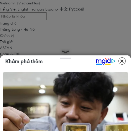
Vietnam+ (VietnamPlus)
Tiếng Việt
English
Français
Español
中文
Русский
Trang chủ
Thăng Long - Hà Nội
Chính trị
Thế giới
ASEAN
Châu Á-TBD
Trung Đông
Khám phá thêm
Châu Âu
Châu Mỹ
Châu Phi
Kinh tế
Kinh doanh
Tài chính
Tín dụng nông thôn
Chứng khoán
Bất động sản
Doanh nghiệp
Thông tin doanh nghiệp