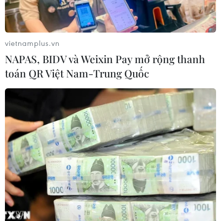
Makeup nhanh 10 phút cho những ngày Tết luôn
tươi tắn và tự tin
18/02/2026 01:04
vietnamplus.vn
Làm đẹp tóc cấp tốc với dầu ôliu để đón Tết Bính
NAPAS, BIDV và Weixin Pay mở rộng thanh
Ngọ
toán QR Việt Nam-Trung Quốc
16/02/2026 04:11
Bí quyết tận hưởng trọn vẹn mùa sum vầy mà
không lo tăng cân
14/02/2026 09:53
Chọn màu son, trang phục đón Tết cho hợp phong
thủy năm Bính Ngọ 2026
14/02/2026 01:39
Bí quyết làm sáng các vùng da khó nhằn không