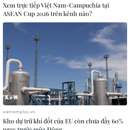
Xem trực tiếp Việt Nam-Campuchia tại
ASEAN Cup 2026 trên kênh nào?
#Cục Dự trữ liên bang Mỹ
#Cắt giảm lãi suất
#Lạm phát
#Nợ công
Theo dõi VietnamPlus
TIN LIÊN QUAN
vietnamplus.vn
Kho dự trữ khí đốt của EU còn chưa đầy 60%
ngay trước mùa Đông