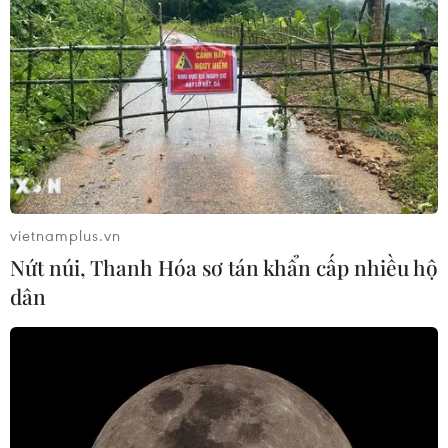
lãi suất lần đầu tiên vào tháng 4/2024 và thực hiện
thêm 5 lần cắt giảm nữa trước cuối năm, đưa lãi suất
xuống dưới 4% lần đầu kể từ tháng 1/2023.
vietnamplus.vn
Nứt núi, Thanh Hóa sơ tán khẩn cấp nhiều hộ
dân
Quan chức Fed: Vẫn còn quá sớm để kêu