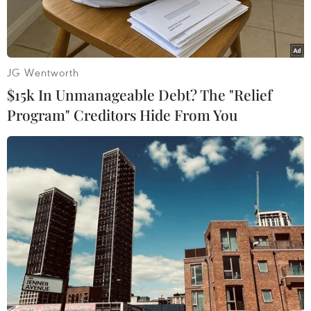
JG Wentworth
$15k In Unmanageable Debt? The "Relief
Program" Creditors Hide From You
Ông Raphael Bostic, Chủ tịch chi nhánh Atlanta của Cục Dự trữ
liên bang Mỹ (Fed). (Nguồn: Bloomberg)
Chủ tịch chi nhánh Atlanta của Cục Dự trữ liên
bang Mỹ (Fed), ông Raphael Bostic cho hay ngân
hàng trung ương này không chịu áp lực khẩn
cấp trong việc cắt giảm lãi suất do nền kinh tế
và thị trường việc làm vẫn tăng trưởng khỏe