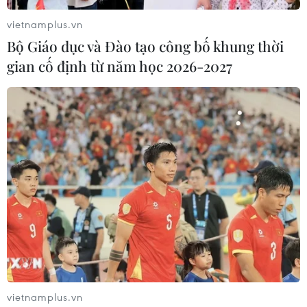
Lạm phát lõi trong tháng 1/2024 tăng 2,8% so
vietnamplus.vn
với cùng kỳ năm trước, mức tăng nhỏ nhất kể
Bộ Giáo dục và Đào tạo công bố khung thời
từ tháng 3/2021 và sau mức tăng 2,9% trong
gian cố định từ năm học 2026-2027
tháng cuối năm 2023./.
(TTXVN/Vietnam+)
vietnamplus.vn