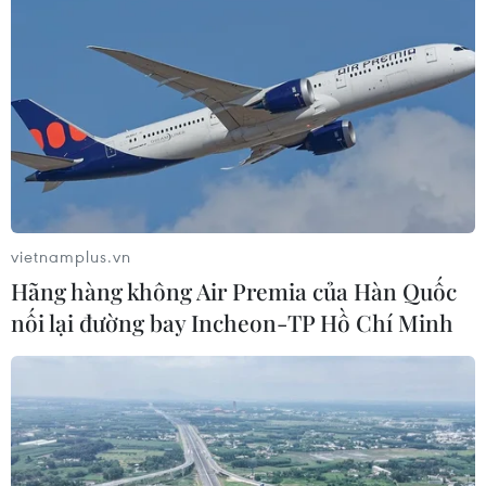
Đề xuất 5 nhóm chính sách sửa đổi
Luật Trưng mua, trưng dụng tài sản
04/08/2026 11:56
UBS bị phạt 125 triệu USD vì vi phạm
luật chống rửa tiền
04/08/2026 04:58
vietnamplus.vn
Hãng hàng không Air Premia của Hàn Quốc
nối lại đường bay Incheon-TP Hồ Chí Minh
Xem thêm