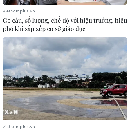
vietnamplus.vn
Cơ cấu, số lượng, chế độ với hiệu trưởng, hiệu
Lãi suất ngân hàng ngày 6/8: Kỳ hạn
phó khi sắp xếp cơ sở giáo dục
3 tháng đang được mức lãi suất tối đa
06/08/2026 00:06
Mỹ phát tín hiệu ủng hộ ổn định
đồng won của Hàn Quốc
05/08/2026 23:26
Mỹ hoàn trả khoảng 100 tỷ USD thuế
quan sau phán quyết của Tòa án Tối
cao
vietnamplus.vn