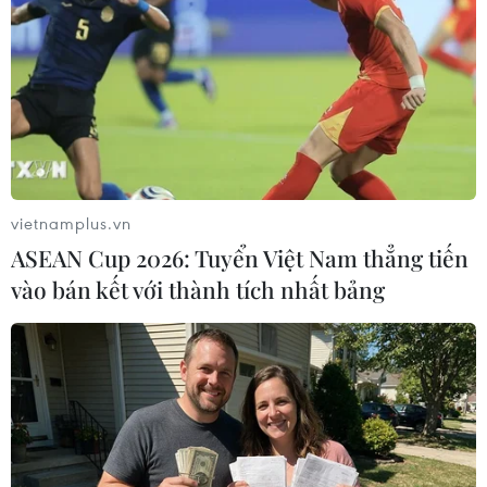
tỷ USD đến 35.000 tỷ USD.
Tháng 11 năm ngoái, Moody’s Investors Service
đã hạ xếp hạng tín nhiệm nợ của Chính phủ Mỹ
từ ổn định xuống tiêu cực, do những nguy cơ
ngày càng gia tăng trong thể trạng tài chính của
nước này.
vietnamplus.vn
Moody’s Investors Service cho biết trong bối
ASEAN Cup 2026: Tuyển Việt Nam thẳng tiến
cảnh lãi suất tăng mà Mỹ lại không có các biện
vào bán kết với thành tích nhất bảng
pháp tài khóa hiệu quả để giảm chi tiêu chính
phủ hay gia tăng doanh thu, cơ quan này dự
đoán thâm hụt tài khóa của Mỹ sẽ vẫn ở mức rất
lớn, từ đó làm giảm đáng kể khả năng “gánh”
nợ của nước này.
Về phần mình, ông Mark Zandim, nhà kinh tế