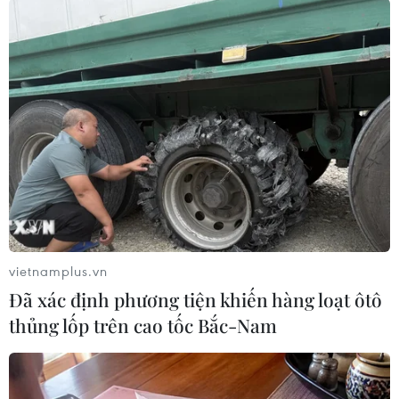
5% hàng năm. Ông Bostic cho biết các cuộc đàm
phán gần đây với các lãnh đạo doanh nghiệp
khiến ông vừa cảm thấy tin tưởng rằng nền
kinh tế vẫn mạnh mẽ, đồng thời lại lo ngại về
một làn sóng nhu cầu mới.
Theo ông, nhiều doanh nghiệp tuy đang tạm
dừng nhưng sẵn sàng triển khai đầu tư và tăng
cường tuyển dụng khi đến thời điểm thích hợp.
Nếu kịch bản đó diễn ra trên quy mô lớn, nó có
khả năng tạo ra một đợt bùng nổ nhu cầu mới
vietnamplus.vn
và Fed cần chú trọng theo dõi rủi ro tăng giá
Đã xác định phương tiện khiến hàng loạt ôtô
này cho những tháng tới.
thủng lốp trên cao tốc Bắc-Nam
Trong khi đó, khối nợ của Mỹ đang tăng nhanh
hơn trong những tháng gần đây, khi trung bình
cứ 100 ngày, nợ của Mỹ lại tăng thêm khoảng