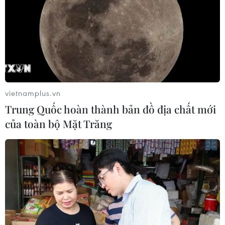
gọi cắt giảm lãi suất
11/01/2024 06:11
Fed có thể sẽ cần duy trì quan điểm chính sách tiền tệ
thắt chặt trong một thời gian để đạt được đầy đủ các
mục tiêu của mình và sẽ chỉ nới lỏng chính sách khi lạm
phát tiến gần tới mức mục tiêu 2%.
vietnamplus.vn
Trung Quốc hoàn thành bản đồ địa chất mới
của toàn bộ Mặt Trăng