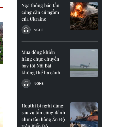
Nga thông báo tấn
công căn cứ ngầm
của Ukraine
NGHE
Mưa dông khiến
hàng chục chuyến
bay tới Nội Bài
không thể hạ cánh
NGHE
Houthi bị nghi đứng
sau vụ tấn công đánh
chìm tàu hàng Ấn Độ
trên Biển Đỏ