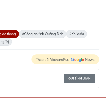
giao thông
#Công an tỉnh Quảng Bình
#Khí cười
ng Trị
Theo dõi VietnamPlus
GỬI BÌNH LUẬN