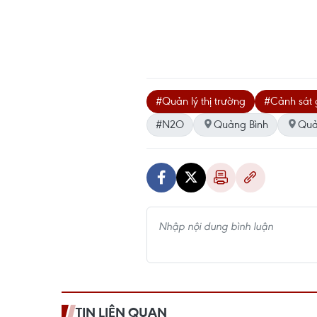
#Quản lý thị trường
#Cảnh sát 
#N2O
Quảng Bình
Quả
TIN LIÊN QUAN