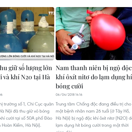
hu giữ số lượng lớn
Nam thanh niên bị ngộ độc
 và khí N20 tại Hà
khí ôxít nitơ do lạm dụng hí
bóng cười
06
06/04/2018 14:16
hị trường số 1, Chi Cục quản
Trung tâm Chống độc đang điều trị cho
 Hà Nội đã thu giữ vỏ bóng
một bệnh nhân nam 26 tuổi (ở Tây Hồ,
khí cười tại số 50A phố Đào
Hà Nội) bị ngộ độc khí ôxít nitơ (N2O) d
 Hoàn Kiếm, Hà Nội).
lạm dụng hít bóng cười trong một thời
gian dài.