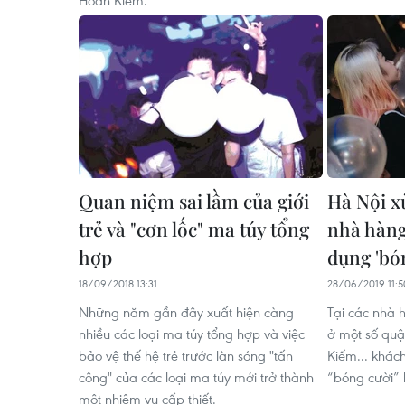
Quan niệm sai lầm của giới
Hà Nội x
trẻ và "cơn lốc" ma túy tổng
nhà hàng
hợp
dụng 'bó
18/09/2018 13:31
28/06/2019 11:5
Những năm gần đây xuất hiện càng
Tại các nhà 
nhiều các loại ma túy tổng hợp và việc
ở một số qu
bảo vệ thế hệ trẻ trước làn sóng "tấn
Kiếm... khá
công" của các loại ma túy mới trở thành
“bóng cười” 
một nhiệm vụ cấp thiết.