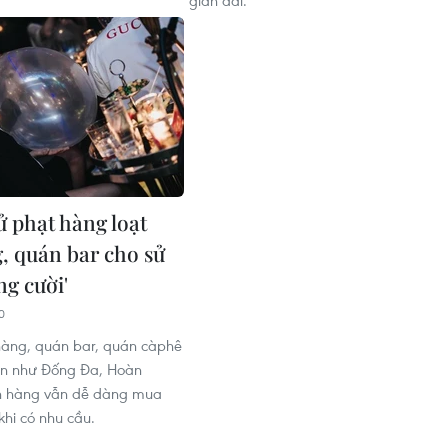
ử phạt hàng loạt
, quán bar cho sử
ng cười'
0
hàng, quán bar, quán càphê
ận như Đống Đa, Hoàn
ch hàng vẫn dễ dàng mua
khi có nhu cầu.